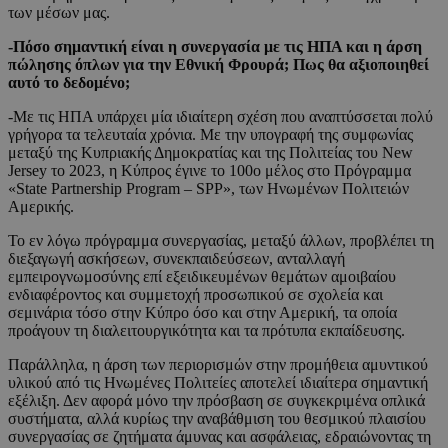
των μέσων μας.
-Πόσο σημαντική είναι η συνεργασία με τις ΗΠΑ και η άρση
πώλησης όπλων για την Εθνική Φρουρά; Πως θα αξιοποιηθεί
αυτό το δεδομένο;
-Με τις ΗΠΑ υπάρχει μία ιδιαίτερη σχέση που αναπτύσσεται πολύ
γρήγορα τα τελευταία χρόνια. Με την υπογραφή της συμφωνίας
μεταξύ της Κυπριακής Δημοκρατίας και της Πολιτείας του New
Jersey το 2023, η Κύπρος έγινε το 100ο μέλος στο Πρόγραμμα
«State Partnership Program – SPP», των Ηνωμένων Πολιτειών
Αμερικής.
Το εν λόγω πρόγραμμα συνεργασίας, μεταξύ άλλων, προβλέπει τη
διεξαγωγή ασκήσεων, συνεκπαιδεύσεων, ανταλλαγή
εμπειρογνωμοσύνης επί εξειδικευμένων θεμάτων αμοιβαίου
ενδιαφέροντος και συμμετοχή προσωπικού σε σχολεία και
σεμινάρια τόσο στην Κύπρο όσο και στην Αμερική, τα οποία
προάγουν τη διαλειτουργικότητα και τα πρότυπα εκπαίδευσης.
Παράλληλα, η άρση των περιορισμών στην προμήθεια αμυντικού
υλικού από τις Ηνωμένες Πολιτείες αποτελεί ιδιαίτερα σημαντική
εξέλιξη. Δεν αφορά μόνο την πρόσβαση σε συγκεκριμένα οπλικά
συστήματα, αλλά κυρίως την αναβάθμιση του θεσμικού πλαισίου
συνεργασίας σε ζητήματα άμυνας και ασφάλειας, εδραιώνοντας τη