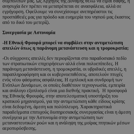
συμπολιτών μας. Ως Αρχηγός της Δύναμης θέλω να είμαι σαφής, η
ανησυχία δεν πρέπει να μετατρέπεται σε ανασφάλεια, αλλά σε
εγρήγορση. Οφείλουμε να συνεχίσουμε ανεπηρέαστοι τις
προσπάθειές μας για πρόοδο και ευημερία του νησιού μας έκαστος
από το δικό του μετερίζι.
Συνεργασία με Αστυνομία
-Η Εθνική Φρουρά μπορεί να συμβάλει στην αντιμετώπιση
απειλών όπως η παράνομη μετανάστευση και η τρομοκρατία;
-Οι σύγχρονες απειλές δεν περιορίζονται στο παραδοσιακό πεδίο
των στρατιωτικών επιχειρήσεων αλλά είναι πολυεπίπεδες. Η
παράνομη μετανάστευση, η τρομοκρατία, οι υβριδικές απειλές, η
παραπληροφόρηση και οι κυβερνοεπιθέσεις, αποτελούν πτυχές
ενός νέου φάσματος ασφάλειας. Η εμπλοκή και συνδρομή των
Ενόπλων Δυνάμεων, οι οποίες διαθέτουν τεχνογνωσία, εμπειρία
και ανάλογο εξοπλισμό είναι μια διεθνής πρακτική. Η προσφορά
της Εθνικής Φρουράς, στην αποτελεσματική υποστήριξη του
κρατικού μηχανισμού, για την αντιμετώπιση κάθε είδους κρίσης
είναι δεδομένη, άμεση και πολύπλευρη. Χαρακτηριστικά
παραδείγματα επιτυχούς διυπηρεσιακής συνεργασίας είναι η άμεση
συνέργεια με την Αστυνομία στην αντιμετώπιση των
μεταναστευτικών ροών και η ανάληψη της μοίρας πτητικών μέσων
αεροπυρόσβεσης.