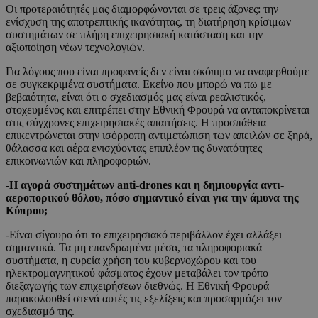
Οι προτεραιότητές μας διαμορφώνονται σε τρεις άξονες: την
ενίσχυση της αποτρεπτικής ικανότητας, τη διατήρηση κρίσιμων
συστημάτων σε πλήρη επιχειρησιακή κατάσταση και την
αξιοποίηση νέων τεχνολογιών.
Για λόγους που είναι προφανείς δεν είναι σκόπιμο να αναφερθούμε
σε συγκεκριμένα συστήματα. Εκείνο που μπορώ να πω με
βεβαιότητα, είναι ότι ο σχεδιασμός μας είναι ρεαλιστικός,
στοχευμένος και επιτρέπει στην Εθνική Φρουρά να ανταποκρίνεται
στις σύγχρονες επιχειρησιακές απαιτήσεις. Η προσπάθεια
επικεντρώνεται στην ισόρροπη αντιμετώπιση των απειλών σε ξηρά,
θάλασσα και αέρα ενισχύοντας επιπλέον τις δυνατότητες
επικοινωνιών και πληροφοριών.
-Η αγορά συστημάτων anti-drones και η δημιουργία αντι-
αεροπορικού θόλου, πόσο σημαντικό είναι για την άμυνα της
Κύπρου;
-Είναι σίγουρο ότι το επιχειρησιακό περιβάλλον έχει αλλάξει
σημαντικά. Τα μη επανδρωμένα μέσα, τα πληροφοριακά
συστήματα, η ευρεία χρήση του κυβερνοχώρου και του
ηλεκτρομαγνητικού φάσματος έχουν μεταβάλει τον τρόπο
διεξαγωγής των επιχειρήσεων διεθνώς. Η Εθνική Φρουρά
παρακολουθεί στενά αυτές τις εξελίξεις και προσαρμόζει τον
σχεδιασμό της.