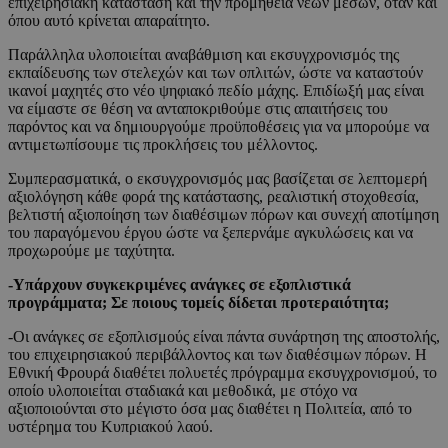
επιχειρησιακή κατάσταση και την προμήθεια νέων μέσων, όταν και
όπου αυτό κρίνεται απαραίτητο.
Παράλληλα υλοποιείται αναβάθμιση και εκσυγχρονισμός της
εκπαίδευσης των στελεχών και των οπλιτών, ώστε να καταστούν
ικανοί μαχητές στο νέο ψηφιακό πεδίο μάχης. Επιδίωξή μας είναι
να είμαστε σε θέση να ανταποκριθούμε στις απαιτήσεις του
παρόντος και να δημιουργούμε προϋποθέσεις για να μπορούμε να
αντιμετωπίσουμε τις προκλήσεις του μέλλοντος.
Συμπερασματικά, ο εκσυγχρονισμός μας βασίζεται σε λεπτομερή
αξιολόγηση κάθε φορά της κατάστασης, ρεαλιστική στοχοθεσία,
βελτιστή αξιοποίηση των διαθέσιμων πόρων και συνεχή αποτίμηση
του παραγόμενου έργου ώστε να ξεπερνάμε αγκυλώσεις και να
προχωρούμε με ταχύτητα.
-Υπάρχουν συγκεκριμένες ανάγκες σε εξοπλιστικά
προγράμματα; Σε ποιους τομείς δίδεται προτεραιότητα;
-Οι ανάγκες σε εξοπλισμούς είναι πάντα συνάρτηση της αποστολής,
του επιχειρησιακού περιβάλλοντος και των διαθέσιμων πόρων. Η
Εθνική Φρουρά διαθέτει πολυετές πρόγραμμα εκσυγχρονισμού, το
οποίο υλοποιείται σταδιακά και μεθοδικά, με στόχο να
αξιοποιούνται στο μέγιστο όσα μας διαθέτει η Πολιτεία, από το
υστέρημα του Κυπριακού λαού.