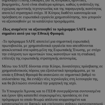
δημιουργεί επίσης ευκαιρίες για τις κυπριακές αμυντικές
βιομηχανίες. Αυτό είναι ιδιαίτερα κρίσιμο, καθώς η ανάπτυξη της
εγχώριας αμυντικής τεχνογνωσίας και της παραγωγικής ικανότητας
αποτελεί στρατηγικό στόχο. Η Κύπρος διαθέτει καινοτομία και
πρόσβαση σε ευρωπαϊκά εργαλεία χρηματοδότησης, που μπορούν
να αξιοποιηθούν με τα κατάλληλα προγράμματα.
-Πως αναμένετε να αξιοποιηθεί το πρόγραμμα SAFE και τι
σημαίνει αυτό για την Εθνική Φρουρά;
-Το πρόγραμμα SAFE αποτελεί μια σημαντική ευρωπαϊκή
πρωτοβουλία, με χρηματοδοτικά εργαλεία που απευθύνονται
αποκλειστικά στα κράτη-μέλη της Ευρωπαϊκής Ένωσης, με στόχο
την ενίσχυση των αμυντικών τους ικανοτήτων και τη σταδιακή
επίτευξη της ευρωπαϊκής στρατηγικής αυτονομίας.
Μέσω του SAFE δίνονται στην Κύπρο, δυνατότητες πρόσβασης σε
χρηματοδοτικούς πόρους για εξοπλιστικά προγράμματα, με τα
οποία η Εθνική Φρουρά θα ανανεώσει σε σημαντικό βαθμό το
οπλοστάσιο της, θα εντάξει νέες τεχνολογίες στη λειτουργία της,
και θα βελτιώσει συνολικά την μαχητική της ισχύ.
Το Υπουργείο Άμυνας και το ΓΕΕΦ συνεργάζονται συντονισμένα
και έχουν ήδη κατατεθεί συγκεκριμένες προτάσεις σε ένα
πρόγραμμα το οποίο θεωρώ απόλυτα ισορροπημένο και
κατανεμημένο σε βασικές και επείγουσες ανάγκες εκσυγχρονισμού