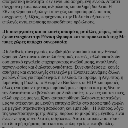
αποτρεπτική ικανότητα δεν είναι μια αφηρημένη έννοια. Απαιτεί
σύγχρονα μέσα, ικανούς ανθρώπους και σκληρή δουλειά. Η
Εθνική Φρουρά αξιολογεί συνεχώς και προσαρμόζεται στις
σύγχρονες εξελίξεις, παρέχοντας στην Πολιτεία αξιόπιστες
επιλογές αντιμετώπισης οποιασδήποτε πρόκλησης.
-Οι συνεργασίες και οι κοινές ασκήσεις με άλλες χώρες, πόσο
έχουν ενισχύσει την Εθνική Φρουρά και το προσωπικό της; Με
ποιες χώρες υπάρχει συνεργασία;
-Οι διεθνείς συνεργασίες αναβαθμίζουν ουσιαστικά την Εθνική
Φρουρά. Δεν συνιστούν απλά θεσμικές επαφές, αλλά αποτελούν
ουσιαστικό εργαλείο επιχειρησιακής αναβάθμισης, ανταλλαγής
τεχνογνωσίας και διαλειτουργικότητας. Συνεκπαιδεύσεις, κοινές
ασκήσεις και ανταλλαγές στελεχών με Ένοπλες Δυνάμεις άλλων
χωρών, όπως για παράδειγμα, η Ελλάδα, το Ισραήλ, η Αίγυπτος, η
Ιορδανία, η Γαλλία, το Ηνωμένο Βασίλειο, οι ΗΠΑ και αρκετές
άλλες ενισχύουν την επιχειρησιακή μας επάρκεια και μας δίνουν
την δυνατότητα να βελτιώσουμε διαδικασίες, τεχνικές και τακτικές,
αλλά κυρίως μας γεμίζουν αυτοπεποίθηση βλέποντας τα στελέχη
μας να στέκονται με μεγάλη επιτυχία δίπλα στο προσωπικό χωρών
με μεγάλη στρατιωτική παράδοση και εμπειρία. Η Κύπρος, λόγω
της γεωστρατηγικής της θέσης, παρόλο το μικρό της μέγεθος, είναι
ένας ενεργός συντελεστής ασφάλειας. Αυτό αποτυπώνεται τόσο
στα διμερή σχήματα, όσο και στις πολυμερείς πρωτοβουλίες.