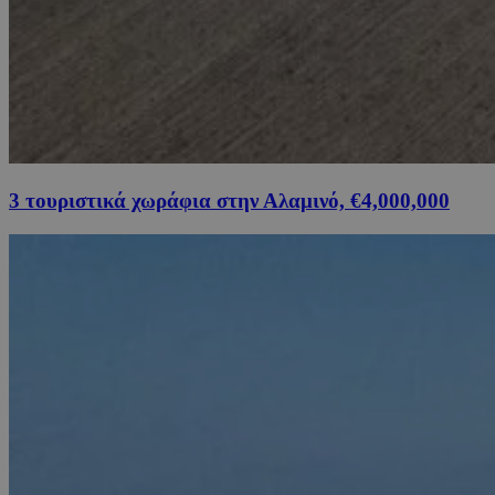
3 τουριστικά χωράφια στην Αλαμινό, €4,000,000