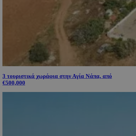
3 τουριστικά χωράφια στην Αγία Νάπα, από
€500,000