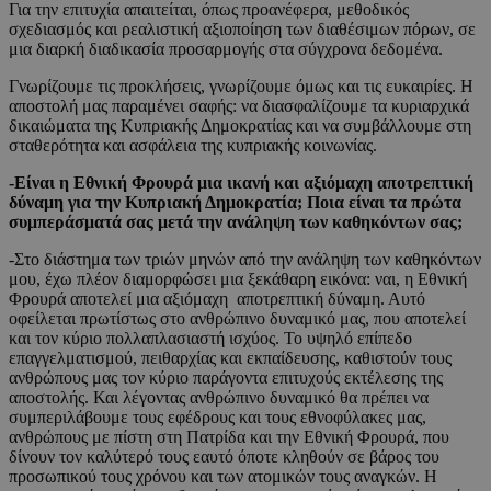
Για την επιτυχία απαιτείται, όπως προανέφερα, μεθοδικός
σχεδιασμός και ρεαλιστική αξιοποίηση των διαθέσιμων πόρων, σε
μια διαρκή διαδικασία προσαρμογής στα σύγχρονα δεδομένα.
Γνωρίζουμε τις προκλήσεις, γνωρίζουμε όμως και τις ευκαιρίες. Η
αποστολή μας παραμένει σαφής: να διασφαλίζουμε τα κυριαρχικά
δικαιώματα της Κυπριακής Δημοκρατίας και να συμβάλλουμε στη
σταθερότητα και ασφάλεια της κυπριακής κοινωνίας.
-Είναι η Εθνική Φρουρά μια ικανή και αξιόμαχη αποτρεπτική
δύναμη για την Κυπριακή Δημοκρατία; Ποια είναι τα πρώτα
συμπεράσματά σας μετά την ανάληψη των καθηκόντων σας;
-Στο διάστημα των τριών μηνών από την ανάληψη των καθηκόντων
μου, έχω πλέον διαμορφώσει μια ξεκάθαρη εικόνα: ναι, η Εθνική
Φρουρά αποτελεί μια αξιόμαχη αποτρεπτική δύναμη. Αυτό
οφείλεται πρωτίστως στο ανθρώπινο δυναμικό μας, που αποτελεί
και τον κύριο πολλαπλασιαστή ισχύος. Το υψηλό επίπεδο
επαγγελματισμού, πειθαρχίας και εκπαίδευσης, καθιστούν τους
ανθρώπους μας τον κύριο παράγοντα επιτυχούς εκτέλεσης της
αποστολής. Και λέγοντας ανθρώπινο δυναμικό θα πρέπει να
συμπεριλάβουμε τους εφέδρους και τους εθνοφύλακες μας,
ανθρώπους με πίστη στη Πατρίδα και την Εθνική Φρουρά, που
δίνουν τον καλύτερό τους εαυτό όποτε κληθούν σε βάρος του
προσωπικού τους χρόνου και των ατομικών τους αναγκών. Η