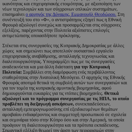
ικανότητας και επιχειρησιακής ετοιμότητας, με αξιοποίηση των
νέων τεχνολογιών και των σύγχρονων οπλικών συστημάτων,
επισημαίνει
ο αρχηγός της Δύναμης, Εμμανουήλ Θεοδώρου.
Στη
συνέντευξή του στο «Φ», ο αντιστράτηγος εξηγεί πως η Εθνική
Φρουρά αξιολογεί συνεχώς και προσαρμόζεται στις σύγχρονες
εξελίξεις, παρέχοντας στην Πολιτεία αξιόπιστες επιλογές
αντιμετώπισης οποιασδήποτε πρόκλησης.
Στέκεται στις συνεργασίες της Κυπριακής Δημοκρατίας με άλλες
χώρες και σημειώνει πως αποτελούν ουσιαστικό εργαλείο
επιχειρησιακής αναβάθμισης, ανταλλαγής τεχνογνωσίας και
διαλειτουργικότητας. Υπογραμμίζει πως με τις συνεργασίες
αναδεικνύεται και μια άλλη διάσταση
για την Κυπριακή
Πολιτεία:
Συμβάλλει στη διαμόρφωση ενός περιβάλλοντος
σταθερότητας στην Ανατολική Μεσόγειο. Ο αρχηγός της Εθνικής
Φρουράς αποτιμά θετικά τη συμβολή αυτών των συνεργασιών και
για τον τομέα της κυπριακής αμυντικής βιομηχανίας, αφού
δημιουργούνται ευκαιρίες για τις ντόπιες βιομηχανίες.
Θετικά
αξιολογεί και το πρόγραμμα συνεργασίας με τις ΗΠΑ, το οποίο
προβλέπει τη διεξαγωγή ασκήσεων,
συνεκπαιδεύσεων,
ανταλλαγή εμπειρογνωμοσύνης επί εξειδικευμένων θεμάτων
αμοιβαίου ενδιαφέροντος και συμμετοχή προσωπικού σε σχολεία
και σεμινάρια τόσο στην Κύπρο όσο και στην Αμερική, τα οποία
προάγουν τη διαλειτουργικότητα και τα πρότυπα εκπαίδευσης.
Σημαντική εξέλιξη θεωρεί την άρση των περιορισμών στην