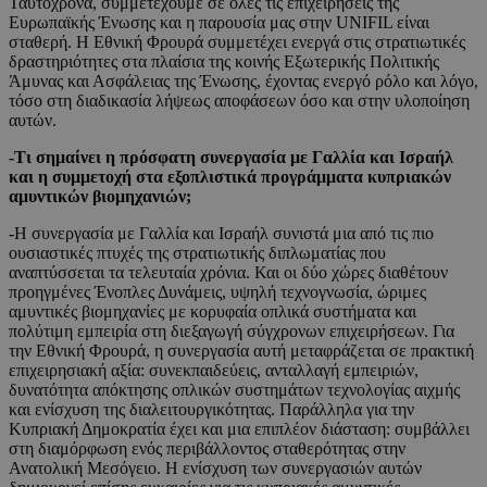
Ταυτόχρονα, συμμετέχουμε σε όλες τις επιχειρήσεις της
Ευρωπαϊκής Ένωσης και η παρουσία μας στην UNIFIL είναι
σταθερή. Η Εθνική Φρουρά συμμετέχει ενεργά στις στρατιωτικές
δραστηριότητες στα πλαίσια της κοινής Εξωτερικής Πολιτικής
Άμυνας και Ασφάλειας της Ένωσης, έχοντας ενεργό ρόλο και λόγο,
τόσο στη διαδικασία λήψεως αποφάσεων όσο και στην υλοποίηση
αυτών.
-Τι σημαίνει η πρόσφατη συνεργασία με Γαλλία και Ισραήλ
και η συμμετοχή στα εξοπλιστικά προγράμματα κυπριακών
αμυντικών βιομηχανιών;
-Η συνεργασία με Γαλλία και Ισραήλ συνιστά μια από τις πιο
ουσιαστικές πτυχές της στρατιωτικής διπλωματίας που
αναπτύσσεται τα τελευταία χρόνια. Και οι δύο χώρες διαθέτουν
προηγμένες Ένοπλες Δυνάμεις, υψηλή τεχνογνωσία, ώριμες
αμυντικές βιομηχανίες με κορυφαία οπλικά συστήματα και
πολύτιμη εμπειρία στη διεξαγωγή σύγχρονων επιχειρήσεων. Για
την Εθνική Φρουρά, η συνεργασία αυτή μεταφράζεται σε πρακτική
επιχειρησιακή αξία: συνεκπαιδεύεις, ανταλλαγή εμπειριών,
δυνατότητα απόκτησης οπλικών συστημάτων τεχνολογίας αιχμής
και ενίσχυση της διαλειτουργικότητας. Παράλληλα για την
Κυπριακή Δημοκρατία έχει και μια επιπλέον διάσταση: συμβάλλει
στη διαμόρφωση ενός περιβάλλοντος σταθερότητας στην
Ανατολική Μεσόγειο. Η ενίσχυση των συνεργασιών αυτών