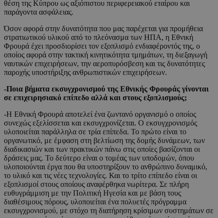
θέση της Κύπρου ως αξιόπιστου περιφερειακού εταίρου και
παράγοντα ασφάλειας.
Όσον αφορά στην δυνατότητα που μας παρέχεται για προμήθεια
στρατιωτικού υλικού από το πλεόνασμα των ΗΠΑ, η Εθνική
Φρουρά έχει προσδιορίσει τον εξοπλισμό ενδιαφέροντός της, ο
οποίος αφορά στην τακτική κινητικότητα τμημάτων, τη διεξαγωγή
ναυτικών επιχειρήσεων, την αεροπυρόσβεση και τις δυνατότητες
παροχής υποστήριξης ανθρωπιστικών επιχειρήσεων.
-Ποια βήματα εκσυγχρονισμού της Εθνικής Φρουράς γίνονται
σε επιχειρησιακό επίπεδο αλλά και στους εξοπλισμούς;
-Η Εθνική Φρουρά αποτελεί ένα ζωντανό οργανισμό ο οποίος
συνεχώς εξελίσσεται και εκσυγχρονίζεται. Ο εκσυγχρονισμός
υλοποιείται παράλληλα σε τρία επίπεδα. Το πρώτο είναι το
οργανωτικό, με έμφαση στη βελτίωση της δομής δυνάμεων, των
διαδικασιών και των πρακτικών πάνω στις οποίες βασίζονται οι
δράσεις μας. Το δεύτερο είναι ο τομέας των υποδομών, όπου
υλοποιούνται έργα που θα υποστηρίξουν το ανθρώπινο δυναμικό,
το υλικό και τις νέες τεχνολογίες. Και το τρίτο επίπεδο είναι οι
εξοπλισμοί στους οποίους αναφέρθηκα νωρίτερα. Σε πλήρη
ευθυγράμμιση με την Πολιτική Ηγεσία και με βάση τους
διαθέσιμους πόρους, υλοποιείται ένα πολυετές πρόγραμμα
εκσυγχρονισμού, με στόχο τη διατήρηση κρίσιμων συστημάτων σε