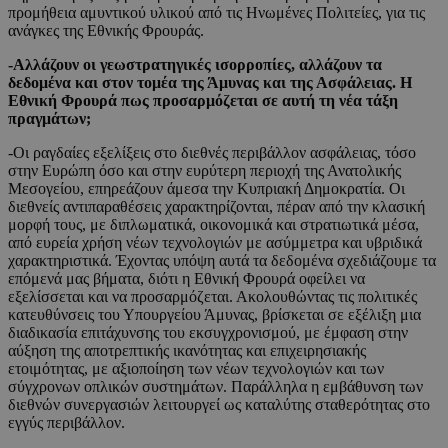
προμήθεια αμυντικού υλικού από τις Ηνωμένες Πολιτείες, για τις
ανάγκες της Εθνικής Φρουράς.
-Αλλάζουν οι γεωστρατηγικές ισορροπίες, αλλάζουν τα
δεδομένα και στον τομέα της Άμυνας και της Ασφάλειας. Η
Εθνική Φρουρά πως προσαρμόζεται σε αυτή τη νέα τάξη
πραγμάτων;
-Οι ραγδαίες εξελίξεις στο διεθνές περιβάλλον ασφάλειας, τόσο
στην Ευρώπη όσο και στην ευρύτερη περιοχή της Ανατολικής
Μεσογείου, επηρεάζουν άμεσα την Κυπριακή Δημοκρατία. Οι
διεθνείς αντιπαραθέσεις χαρακτηρίζονται, πέραν από την κλασική
μορφή τους, με διπλωματικά, οικονομικά και στρατιωτικά μέσα,
από ευρεία χρήση νέων τεχνολογιών με ασύμμετρα και υβριδικά
χαρακτηριστικά. Έχοντας υπόψη αυτά τα δεδομένα σχεδιάζουμε τα
επόμενά μας βήματα, διότι η Εθνική Φρουρά οφείλει να
εξελίσσεται και να προσαρμόζεται. Ακολουθώντας τις πολιτικές
κατευθύνσεις του Υπουργείου Άμυνας, βρίσκεται σε εξέλιξη μια
διαδικασία επιτάχυνσης του εκσυγχρονισμού, με έμφαση στην
αύξηση της αποτρεπτικής ικανότητας και επιχειρησιακής
ετοιμότητας, με αξιοποίηση των νέων τεχνολογιών και των
σύγχρονων οπλικών συστημάτων. Παράλληλα η εμβάθυνση των
διεθνών συνεργασιών λειτουργεί ως καταλύτης σταθερότητας στο
εγγύς περιβάλλον.