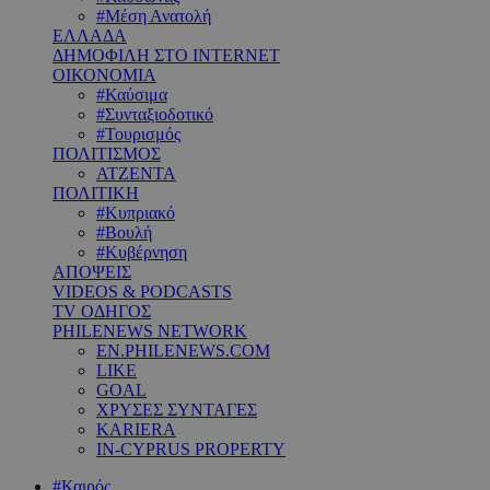
#Μέση Ανατολή
ΕΛΛΑΔΑ
ΔΗΜΟΦΙΛΗ ΣΤΟ INTERNET
ΟΙΚΟΝΟΜΙΑ
#Καύσιμα
#Συνταξιοδοτικό
#Τουρισμός
ΠΟΛΙΤΙΣΜΟΣ
ΑΤΖΕΝΤΑ
ΠΟΛΙΤΙΚΗ
#Κυπριακό
#Βουλή
#Κυβέρνηση
ΑΠΟΨΕΙΣ
VIDEOS & PODCASTS
TV ΟΔΗΓΟΣ
PHILENEWS NETWORK
EN.PHILENEWS.COM
LIKE
GOAL
ΧΡΥΣΕΣ ΣΥΝΤΑΓΕΣ
KARIERA
IN-CYPRUS PROPERTY
#Καιρός