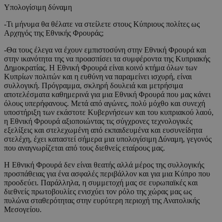
Υπολογίσιμη δύναμη
-Τι μήνυμα θα θέλατε να στείλετε στους Κύπριους πολίτες ως
Αρχηγός της Εθνικής Φρουράς;
-Θα τους έλεγα να έχουν εμπιστοσύνη στην Εθνική Φρουρά και
στην ικανότητα της να προασπίσει τα συμφέροντα της Κυπριακής
Δημοκρατίας. Η Εθνική Φρουρά είναι κοινό κτήμα όλων των
Κυπρίων πολιτών και η ευθύνη να παραμείνει ισχυρή, είναι
συλλογική. Πρόγραμμα, σκληρή δουλειά και μετρήσιμα
αποτελέσματα καθημερινά για μια Εθνική Φρουρά που μας κάνει
όλους υπερήφανους. Μετά από αγώνες, πολύ μόχθο και συνεχή
υποστήριξη των εκάστοτε Κυβερνήσεων και του κυπριακού λαού,
η Εθνική Φρουρά αξιοποιώντας τις σύγχρονες τεχνολογικές
εξελίξεις και στελεχωμένη από εκπαιδευμένα και ευσυνείδητα
στελέχη, έχει καταστεί σήμερα μια υπολογίσιμη Δύναμη, γεγονός
που αναγνωρίζεται από τους διεθνείς εταίρους μας.
Η Εθνική Φρουρά δεν είναι θεατής αλλά μέρος της συλλογικής
προσπάθειας για ένα ασφαλές περιβάλλον και για μια Κύπρο που
προοδεύει. Παράλληλα, η συμμετοχή μας σε ευρωπαϊκές και
διεθνείς πρωτοβουλίες ενισχύει τον ρόλο της χώρας μας ως
πυλώνα σταθερότητας στην ευρύτερη περιοχή της Ανατολικής
Μεσογείου.