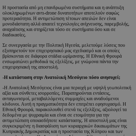
Η προστασία από μη επανδρωμένα συστήματα και η ανάπτυξη
ολοκληρωμένων αντι-drone δυνατοτήτων αποτελούν σαφώς
προτεραιότητα. Η αντιμετώπιση τέτοιων απειλών δεν είναι
μονοδιάστατη αλλά απαιτεί τεχνολογίες ανίχνευσης, παρεμβολής,
αναχαίτισης και στηρίζεται τόσο σε συστήματα όσο και σε
διαδικασίες.
Σε συνεργασία με την Πολιτική Ηγεσία, μελετούμε λύσεις που
εξυπηρετούν τον επιχειρησιακό μας σχεδιασμό και οι οποίες
βρίσκονται σε διάφορα στάδια ωρίμανσης. Η Εθνική Φρουρά
ενσωματώνει μεθοδικά τις εξελίξεις, με γνώμονα πάντα την
επιχειρησιακή της αποστολή.
-Η κατάσταση στην Ανατολική Μεσόγειο πόσο ανησυχεί;
-Η Ανατολική Μεσόγειος είναι μια περιοχή με υψηλή γεωπολιτική
αξία και σύνθετες ισορροπίες. Παρατηρούνται εντάσεις,
ανταγωνισμοί, μεταβαλλόμενες συμμαχίες και αναδυόμενοι
κίνδυνοι. Αυτή η πραγματικότητα δεν επιτρέπει εφησυχασμό. Η
Εθνική Φρουρά, παρακολουθεί στενά τις εξελίξεις, αξιολογεί τα
δεδομένα με ψυχραιμία και είναι σε ετοιμότητα για την
αντιμετώπιση οποιασδήποτε κατάστασης. Η αποστολή μας είναι
συγκεκριμένη: η διασφάλιση των κυριαρχικών δικαιωμάτων της
Κυπριακής Δημοκρατίας και η προστασία της Κύπρου και των