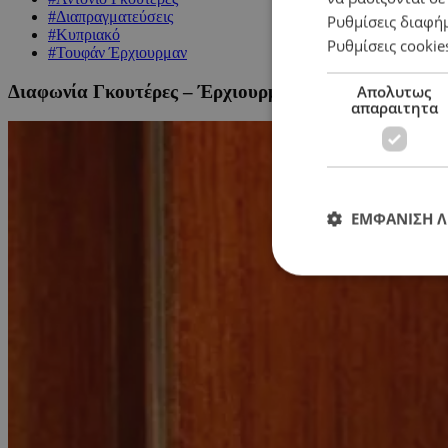
#Διαπραγματεύσεις
Ρυθμίσεις διαφή
#Κυπριακό
Ρυθμίσεις cookie
#Τουφάν Έρχιουρμαν
Διαφωνία Γκουτέρες – Έρχιουρμαν ως προς τη μορφ
Απολυτως
απαραιτητα
ΕΜΦΑΝΙΣΗ 