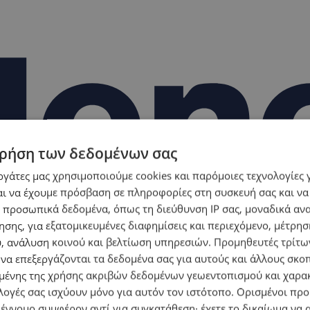
ρήση των δεδομένων σας
εργάτες μας χρησιμοποιούμε cookies και παρόμοιες τεχνολογίες 
ι να έχουμε πρόσβαση σε πληροφορίες στη συσκευή σας και να
 προσωπικά δεδομένα, όπως τη διεύθυνση IP σας, μοναδικά αν
σης, για εξατομικευμένες διαφημίσεις και περιεχόμενο, μέτρη
υ, ανάλυση κοινού και βελτίωση υπηρεσιών.
Προμηθευτές τρίτων
 να επεξεργάζονται τα δεδομένα σας για αυτούς και άλλους σκο
ένης της χρήσης ακριβών δεδομένων γεωεντοπισμού και χαρα
λογές σας ισχύουν μόνο για αυτόν τον ιστότοπο. Ορισμένοι πρ
 έννομο συμφέρον αντί για συγκατάθεση· έχετε το δικαίωμα να α