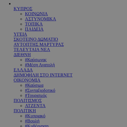
ΚΥΠΡΟΣ
ΚΟΙΝΩΝΙΑ
ΑΣΤΥΝΟΜΙΚΑ
ΤΟΠΙΚΑ
ΠΑΙΔΕΙΑ
ΥΓΕΙΑ
ΣΚΟΤΕΙΝΟ ΔΩΜΑΤΙΟ
ΑΥΤΟΠΤΗΣ ΜΑΡΤΥΡΑΣ
ΤΕΛΕΥΤΑΙΑ ΝΕΑ
ΔΙΕΘΝΗ
#Καύσωνας
#Μέση Ανατολή
ΕΛΛΑΔΑ
ΔΗΜΟΦΙΛΗ ΣΤΟ INTERNET
ΟΙΚΟΝΟΜΙΑ
#Καύσιμα
#Συνταξιοδοτικό
#Τουρισμός
ΠΟΛΙΤΙΣΜΟΣ
ΑΤΖΕΝΤΑ
ΠΟΛΙΤΙΚΗ
#Κυπριακό
#Βουλή
#Κυβέρνηση