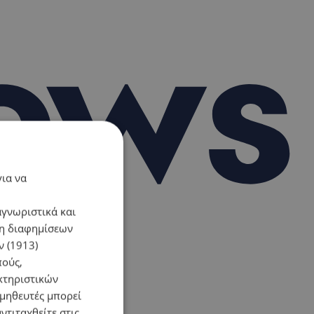
για να
αγνωριστικά και
ση διαφημίσεων
 (1913)
πούς,
κτηριστικών
ομηθευτές μπορεί
ντιταχθείτε στις