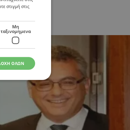
τε στιγμή στις
Μη
ταξινομημενα
ΔΟΧΗ ΟΛΩΝ