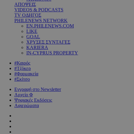
ΑΠΟΨΕΙΣ
VIDEOS & PODCASTS
TV ΟΔΗΓΟΣ
PHILENEWS NETWORK
EN.PHILENEWS.COM
LIKE
GOAL
ΧΡΥΣΕΣ ΣΥΝΤΑΓΕΣ
KARIERA
IN-CYPRUS PROPERTY
#Καιρός
#Τζόκερ
#Φαρμακεία
#Σκίτσο
Εγγραφή στο Newsletter
Αρχείο Φ
Ψηφιακές Εκδόσεις
Αφιερώματα