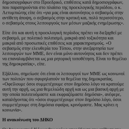
δημοσιογράφων στο Προεδρικό, επιθέσεις κατά δημοσιογράφων,
που παρατηρούνται στο πλαίσιο της προεκλογικής περιόδου, ο κ.
Λετυμπιώτης είπε ότι «για μας είναι αυτονόητος ο σεβασμός στην
αντίθετη άποψη, ο σεβασμός στην κριτική και, πολύ περισσότερο,
ο σεβασμός στους λειτουργούς των μέσων μαζικής ενημέρωσης».
Είπε ότι και αυτή η προεκλογική περίοδος πρέπει να διεξαχθεί με
σεβασμό, με πολιτικό πολιτισμό, μακριά από τοξικότητα και
μακριά από προσωπικές επιθέσεις και χαρακτηρισμούς. «Ο
σεβασμός στην ελευθερία του Τύπου, στην ανεξαρτησία των
λειτουργών των ΜΜΕ, δεν είναι μόνο αυτονόητος και δεν πρέπει
να επαναλαμβάνεται ως μια ρητορική τοποθέτηση. Είναι το θεμέλιο
της δημοκρατίας», είπε.
Εξάλλου, σημείωσε ότι είναι οι λειτουργοί των ΜΜΕ ως κοινωνοί
των πολιτών που σφυρηλατούν τα θεμέλια της δημοκρατίας.
«Οφείλουμε όσοι συμμετέχουμε στον δημόσιο λόγο να κρατούμε
αυτή την αρχή, ως μια θεμελιώδη αρχή και ως μια βασική αρχή με
την οποία πολιτευόμαστε και εκφραζόμαστε δημόσια», ανέφερε,
καταλήγοντας ότι «όσοι συμμετέχουμε στον δημόσιο λόγο, όσοι
συμμετέχουμε στη δημόσια σφαίρα, κρινόμαστε. Μας κρίνει η
κοινωνία».
Η ανακοίνωση του ΔΗΚΟ