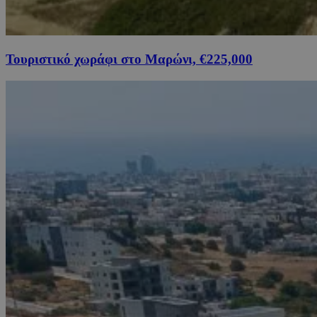
Τουριστικό χωράφι στο Μαρώνι, €225,000