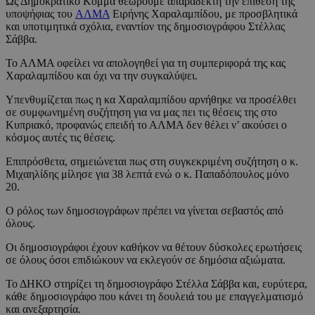
Ως Δημοκρατικό Κόμμα θεωρούμε απαράδεκτη την επίθεση της
υποψήφιας του
ΑΛΜΑ
Ειρήνης Χαραλαμπίδου, με προσβλητικά
και υποτιμητικά σχόλια, εναντίον της δημοσιογράφου Στέλλας
Σάββα.
Το ΑΛΜΑ οφείλει να απολογηθεί για τη συμπεριφορά της κας
Χαραλαμπίδου και όχι να την συγκαλύψει.
Υπενθυμίζεται πως η κα Χαραλαμπίδου αρνήθηκε να προσέλθει
σε συμφωνημένη συζήτηση για να μας πει τις θέσεις της στο
Κυπριακό, προφανώς επειδή το ΑΛΜΑ δεν θέλει ν’ ακούσει ο
κόσμος αυτές τις θέσεις.
Επιπρόσθετα, σημειώνεται πως στη συγκεκριμένη συζήτηση ο κ.
Μιχαηλίδης μίλησε για 38 λεπτά ενώ ο κ. Παπαδόπουλος μόνο
20.
Ο ρόλος των δημοσιογράφων πρέπει να γίνεται σεβαστός από
όλους.
Οι δημοσιογράφοι έχουν καθήκον να θέτουν δύσκολες ερωτήσεις
σε όλους όσοι επιδιώκουν να εκλεγούν σε δημόσια αξιώματα.
Το ΔΗΚΟ στηρίζει τη δημοσιογράφο Στέλλα Σάββα και, ευρύτερα,
κάθε δημοσιογράφο που κάνει τη δουλειά του με επαγγελματισμό
και ανεξαρτησία.