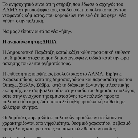
Το ανησυχητικό είναι ότι η στήριξη που έδωσε ο αρχηγός του
ΑΛΜΑ στην υποψήφια του, αποδεικνύει το πολιτικό ποιόν του
νεοφανούς κόμματος, που κοροϊδεύει τον λαό ότι θα φέρει νέα
«ήθη» στην πολιτική.
Να μας λείπουν αυτά τα νέα «ήθη».
Η ανακοίνωση της ΔΗΠΑ
Η Δημοκρατική Παράταξη καταδικάζει κάθε προσωπική επίθεση
και δημόσια στοχοποίηση δημοσιογράφων, ειδικά κατά την ώρα
άσκησης του λειτουργήματός τους.
Η επίθεση της υποψήφιας βουλεύτριας στο ΑΛΜΑ, Ειρήνης
Χαραλαμπίδου, κατά της δημοσιογράφου και παρουσιάστριας του
Omega, Στέλλας Σάββα, κατά τη διάρκεια ζωντανής τηλεοπτικής
εκπομπής, δεν συμβάλλει ούτε στην ουσία του δημόσιου διαλόγου,
ούτε στην ενίσχυση της εμπιστοσύνης των πολιτών προς το
πολιτικό σύστημα, διότι αποτελεί αήθη προσωπική επίθεση με
αλλότρια κίνητρα.
Οι δημόσιες παρεμβάσεις πολιτικών προσώπων οφείλουν να
χαρακτηρίζονται από νηφαλιότητα, θεσμικό χαρακτήρα, σεβασμό
προς όλους και πρωτίστως επί πολιτικών θεμάτων ουσίας.