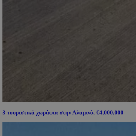
3 τουριστικά χωράφια στην Αλαμινό, €4,000,000