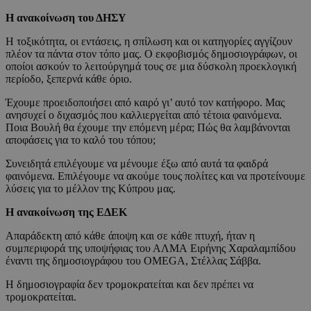
Η ανακοίνωση του ΔΗΣΥ
Η τοξικότητα, οι εντάσεις, η σπίλωση και οι κατηγορίες αγγίζουν
πλέον τα πάντα στον τόπο μας. Ο εκφοβισμός δημοσιογράφων, οι
οποίοι ασκούν το λειτούργημά τους σε μια δύσκολη προεκλογική
περίοδο, ξεπερνά κάθε όριο.
Έχουμε προειδοποιήσει από καιρό γι’ αυτό τον κατήφορο. Μας
ανησυχεί ο διχασμός που καλλιεργείται από τέτοια φαινόμενα.
Ποια Βουλή θα έχουμε την επόμενη μέρα; Πώς θα λαμβάνονται
αποφάσεις για το καλό του τόπου;
Συνειδητά επιλέγουμε να μένουμε έξω από αυτά τα φαιδρά
φαινόμενα. Επιλέγουμε να ακούμε τους πολίτες και να προτείνουμε
λύσεις για το μέλλον της Κύπρου μας.
Η ανακοίνωση της ΕΔΕΚ
Απαράδεκτη από κάθε άποψη και σε κάθε πτυχή, ήταν η
συμπεριφορά της υποψήφιας του ΑΛΜΑ Ειρήνης Χαραλαμπίδου
έναντι της δημοσιογράφου του OMEGA, Στέλλας Σάββα.
Η δημοσιογραφία δεν τρομοκρατείται και δεν πρέπει να
τρομοκρατείται.