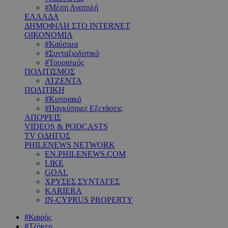
#Μέση Ανατολή
ΕΛΛΑΔΑ
ΔΗΜΟΦΙΛΗ ΣΤΟ INTERNET
ΟΙΚΟΝΟΜΙΑ
#Καύσιμα
#Συνταξιοδοτικό
#Τουρισμός
ΠΟΛΙΤΙΣΜΟΣ
ΑΤΖΕΝΤΑ
ΠΟΛΙΤΙΚΗ
#Κυπριακό
#Παγκύπριες Εξετάσεις
ΑΠΟΨΕΙΣ
VIDEOS & PODCASTS
TV ΟΔΗΓΟΣ
PHILENEWS NETWORK
EN.PHILENEWS.COM
LIKE
GOAL
ΧΡΥΣΕΣ ΣΥΝΤΑΓΕΣ
KARIERA
IN-CYPRUS PROPERTY
#Καιρός
#Τζόκερ