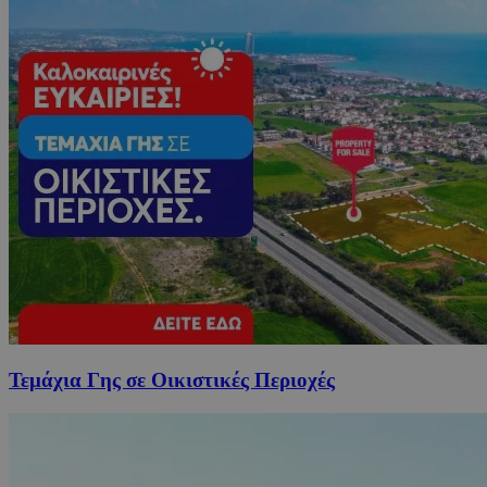
Τεμάχια Γης σε Οικιστικές Περιοχές