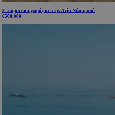
3 τουριστικά χωράφια στην Αγία Νάπα, από
€500,000