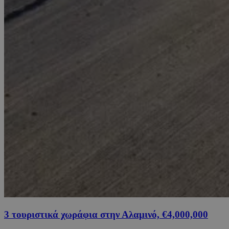
3 τουριστικά χωράφια στην Αλαμινό, €4,000,000