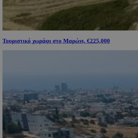
Τουριστικό χωράφι στο Μαρώνι, €225,000