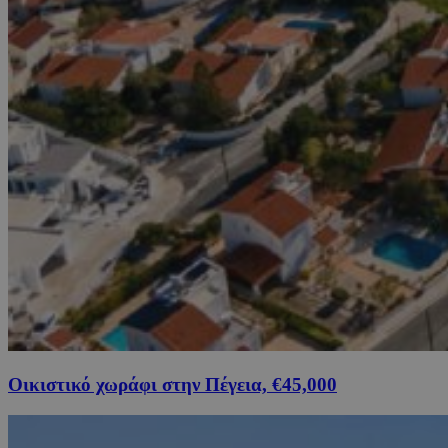
Οικιστικό χωράφι στην Πέγεια, €45,000