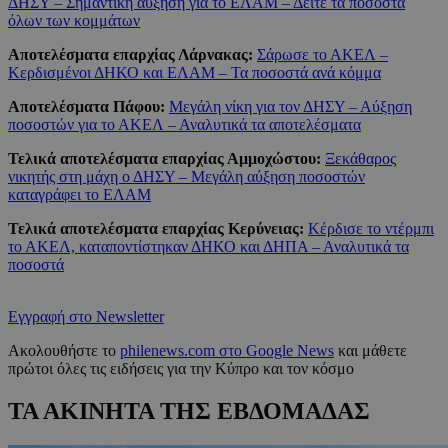
ΔΗΣΥ – Σημαντική αύξηση για το ΕΛΑΜ – Δείτε τα ποσοστά
όλων των κομμάτων
Αποτελέσματα επαρχίας Λάρνακας:
Σάρωσε το ΑΚΕΛ –
Κερδισμένοι ΔΗΚΟ και ΕΛΑΜ – Τα ποσοστά ανά κόμμα
Αποτελέσματα Πάφου:
Μεγάλη νίκη για τον ΔΗΣΥ – Αύξηση
ποσοστών για το ΑΚΕΛ – Αναλυτικά τα αποτελέσματα
Τελικά αποτελέσματα επαρχίας Αμμοχώστου:
Ξεκάθαρος
νικητής στη μάχη ο ΔΗΣΥ – Μεγάλη αύξηση ποσοστών
καταγράφει το ΕΛΑΜ
Τελικά αποτελέσματα επαρχίας Κερύνειας:
Κέρδισε το ντέρμπι
το ΑΚΕΛ, καταποντίστηκαν ΔΗΚΟ και ΔΗΠΑ – Αναλυτικά τα
ποσοστά
Εγγραφή στο Newsletter
Ακολουθήστε το
philenews.com στο Google News
και μάθετε
πρώτοι όλες τις ειδήσεις για την Κύπρο και τον κόσμο
ΤΑ ΑΚΙΝΗΤΑ ΤΗΣ ΕΒΔΟΜΑΔΑΣ