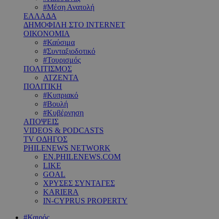
#Μέση Ανατολή
ΕΛΛΑΔΑ
ΔΗΜΟΦΙΛΗ ΣΤΟ INTERNET
ΟΙΚΟΝΟΜΙΑ
#Καύσιμα
#Συνταξιοδοτικό
#Τουρισμός
ΠΟΛΙΤΙΣΜΟΣ
ΑΤΖΕΝΤΑ
ΠΟΛΙΤΙΚΗ
#Κυπριακό
#Βουλή
#Κυβέρνηση
ΑΠΟΨΕΙΣ
VIDEOS & PODCASTS
TV ΟΔΗΓΟΣ
PHILENEWS NETWORK
EN.PHILENEWS.COM
LIKE
GOAL
ΧΡΥΣΕΣ ΣΥΝΤΑΓΕΣ
KARIERA
IN-CYPRUS PROPERTY
#Καιρός