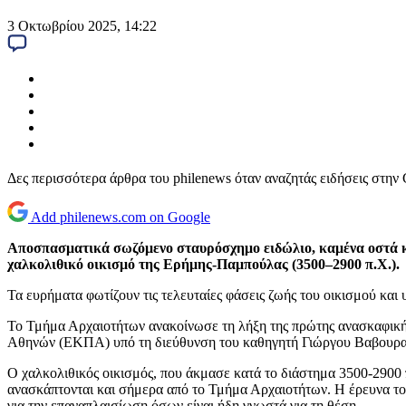
3 Οκτωβρίου 2025, 14:22
Δες περισσότερα άρθρα του philenews όταν αναζητάς ειδήσεις στην
Add philenews.com on Google
Αποσπασματικά σωζόμενο σταυρόσχημο ειδώλιο, καμένα οστά κα
χαλκολιθικό οικισμό της Ερήμης-Παμπούλας (3500–2900 π.Χ.).
Τα ευρήματα φωτίζουν τις τελευταίες φάσεις ζωής του οικισμού και 
Το Τμήμα Αρχαιοτήτων ανακοίνωσε τη λήξη της πρώτης ανασκαφικής
Αθηνών (ΕΚΠΑ) υπό τη διεύθυνση του καθηγητή Γιώργου Βαβουρα
Ο χαλκολιθικός οικισμός, που άκμασε κατά το διάστημα 3500-2900 
ανασκάπτονται και σήμερα από το Τμήμα Αρχαιοτήτων. Η έρευνα τ
για την επαναπλαισίωση όσων είναι ήδη γνωστά για τη θέση.