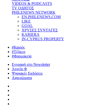
VIDEOS & PODCASTS
TV ΟΔΗΓΟΣ
PHILENEWS NETWORK
EN.PHILENEWS.COM
LIKE
GOAL
ΧΡΥΣΕΣ ΣΥΝΤΑΓΕΣ
KARIERA
IN-CYPRUS PROPERTY
#Καιρός
#Τζόκερ
#Φαρμακεία
Εγγραφή στο Newsletter
Αρχείο Φ
Ψηφιακές Εκδόσεις
Αφιερώματα