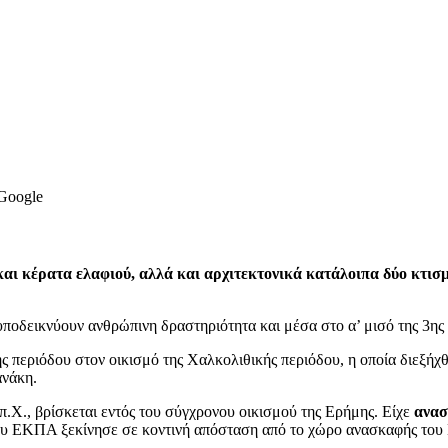
 Google
ι κέρατα ελαφιού, αλλά και αρχιτεκτονικά κατάλοιπα δύο κτισ
υποδεικνύουν ανθρώπινη δραστηριότητα και μέσα στο α’ μισό της 3ης χ
 περιόδου στον οικισμό της Χαλκολιθικής περιόδου, η οποία διεξήχ
νάκη.
π.Χ., βρίσκεται εντός του σύγχρονου οικισμού της Ερήμης. Είχε
ανασ
ου ΕΚΠΑ ξεκίνησε σε κοντινή απόσταση από το χώρο ανασκαφής του Π