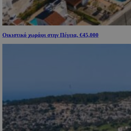
Οικιστικό χωράφι στην Πέγεια, €45,000