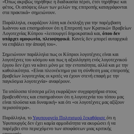
«Όπως ακριβώς τηρήθηκε η διαδικασία πέρσι, έτσι τηρήθηκε και
φέτος. Οι απόψεις όλων των μελών της επιτροπής καταγράφονται
στα πρακτικά» σημειώνουν.
Παράλληλα, εκφράζουν λύπη και έκπληξη για την παρέμβαση
Ιωάννου και επισημαίνουν ότι η Επιτροπή των Κρατικών Βραβείων
Λογοτεχνίας Κύπρου «λειτουργεί δημοκρατικά και,
όπου δεν
υπάρχει ομοφωνία, πλειοψηφικά
. Κανείς δεν μπορεί αυταρχικά
να επιβάλει την άποψή του».
Σημειώνουν παράλληλα πως οι Κύπριοι λογοτέχνες είναι και
λογοτέχνες του κόσμου και πως η αξιολόγηση ενός λογοτεχνικού
έργου δεν έχει να κάνει μόνο με την εντοπιότητα, αλλά και με την
καθολικότητα. «Είναι πλεονέκτημα για τη σύνθεση μιας επιτροπής
βραβείων λογοτεχνίας οι κριτές να έχουν στενή επαφή με την
παγκόσμια λογοτεχνία» αναφέρουν.
Τα υπόλοιπα τέσσερα μέλη εκφράζουν συγχαρητήρια στους
βραβευθέντες και επισημαίνουν ότι η λογοτεχνία του τόπου μας
είναι πλούσια και δυναμική» και ότι «οι λογοτέχνες μας αξίζουν
περισσότερα».
Παράλληλα, το
Υφυπουργείο Πολιτισμού ξεκαθάρισε
ότι η
Υφυπουργός δεν έχει καμία αρμοδιότητα να ακυρώσει ή να
παρέμβει στο περιεχόμενο των αποφάσεων μιας κριτικής
επιτροπής.