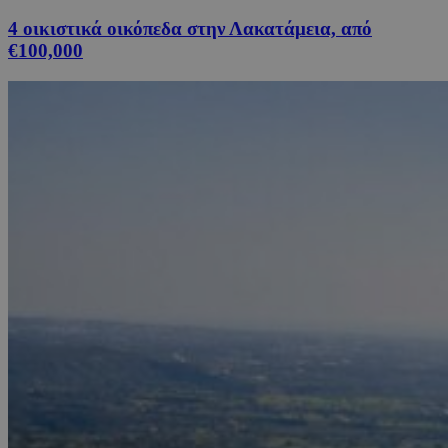
4 οικιστικά οικόπεδα στην Λακατάμεια, από
€100,000