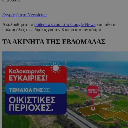
Εγγραφή στο Newsletter
Ακολουθήστε το
philenews.com στο Google News
και μάθετε
πρώτοι όλες τις ειδήσεις για την Κύπρο και τον κόσμο
ΤΑ ΑΚΙΝΗΤΑ ΤΗΣ ΕΒΔΟΜΑΔΑΣ