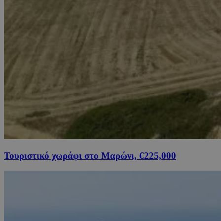
Τουριστικό χωράφι στο Μαρώνι, €225,000