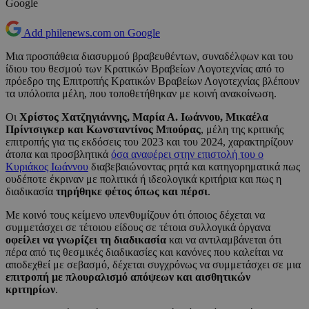
Google
Add philenews.com on Google
Μια προσπάθεια διασυρμού βραβευθέντων, συναδέλφων και του
ίδιου του θεσμού των Κρατικών Βραβείων Λογοτεχνίας από το
πρόεδρο της Επιτροπής Κρατικών Βραβείων Λογοτεχνίας βλέπουν
τα υπόλοιπα μέλη, που τοποθετήθηκαν με κοινή ανακοίνωση.
Οι
Χρίστος Χατζηγιάννης, Μαρία Α. Ιωάννου, Μικαέλα
Πρίντσιγκερ και Κωνσταντίνος Μπούρας
, μέλη της κριτικής
επιτροπής για τις εκδόσεις του 2023 και του 2024, χαρακτηρίζουν
άτοπα και προσβλητικά
όσα αναφέρει στην επιστολή του ο
Κυριάκος Ιωάννου
διαβεβαιώνοντας ρητά και κατηγορηματικά πως
ουδέποτε έκριναν με πολιτικά ή ιδεολογικά κριτήρια και πως η
διαδικασία
τηρήθηκε φέτος όπως και πέρσι
.
Με κοινό τους κείμενο υπενθυμίζουν ότι όποιος δέχεται να
συμμετάσχει σε τέτοιου είδους σε τέτοια συλλογικά όργανα
οφείλει να γνωρίζει τη διαδικασία
και να αντιλαμβάνεται ότι
πέρα από τις θεσμικές διαδικασίες και κανόνες που καλείται να
αποδεχθεί με σεβασμό, δέχεται συγχρόνως να συμμετάσχει σε μια
επιτροπή με πλουραλισμό απόψεων και αισθητικών
κριτηρίων
.