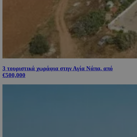
3 τουριστικά χωράφια στην Αγία Νάπα, από
€500,000