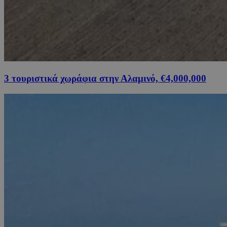
3 τουριστικά χωράφια στην Αλαμινό, €4,000,000