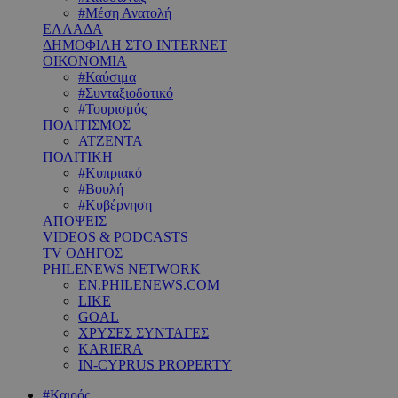
#Μέση Ανατολή
ΕΛΛΑΔΑ
ΔΗΜΟΦΙΛΗ ΣΤΟ INTERNET
ΟΙΚΟΝΟΜΙΑ
#Καύσιμα
#Συνταξιοδοτικό
#Τουρισμός
ΠΟΛΙΤΙΣΜΟΣ
ΑΤΖΕΝΤΑ
ΠΟΛΙΤΙΚΗ
#Κυπριακό
#Βουλή
#Κυβέρνηση
ΑΠΟΨΕΙΣ
VIDEOS & PODCASTS
TV ΟΔΗΓΟΣ
PHILENEWS NETWORK
EN.PHILENEWS.COM
LIKE
GOAL
ΧΡΥΣΕΣ ΣΥΝΤΑΓΕΣ
KARIERA
IN-CYPRUS PROPERTY
#Καιρός