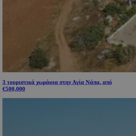
3 τουριστικά χωράφια στην Αγία Νάπα, από
€500,000