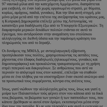
97 ναυτικά μίλια από την κατεχόμενη Αμμόχωστο, διαπράττεται
μια εισβολή, σε έναν λαό χωρίς οργανωμένο στρατό, με θύματα,
κυρίως, αμάχους, παιδιά, γυναίκες. Και την ίδια αυτή στιγμή, μία
μόνο μέρα μετά από την επέτειο της ανεξαρτησίας του κράτους μας,
η Κυπριακή Δημοκρατία επέλεξε μέσω της Αστυνομίας, να
καταπνίξει μια διαδήλωση έξω από το Υπουργείο Εξωτερικών. Τη
διαμαρτυρία μερικών δεκάδων πολιτών ενάντια σε αυτό το
έγκλημα, που αντιδρούσαν στην αναχαίτιση του στολίσκου
αλληλεγγύης σε διεθνή ύδατα και την παράνομη κράτηση του
πληρώματός του από το Ισραήλ.
Οι δυνάμεις της ΜΜΑΔ, με αντιοχλαγωγική εξάρτυση,
προπηλάκισαν τους πολίτες, χρησιμοποιώντας τις ασπίδες τους,
ρίχνοντας στο έδαφος διαδηλωτές (ηλικιωμένους, γυναίκες και
δημοσιογράφους) και προκαλώντας τραυματισμούς με τη χρήση
σπρέι πιπεριού και δακρυγόνων. Σε ανθρώπους που αντί να
περνούν το απόγευμά τους στον καναπέ, επέλεξαν να σταθούν
μέσα σε ένα πλήθος για να υποστηρίξουν έναν σκοπό ανώτερο από
τα προσωπικά τους συμφέροντα, κόντρα στις ανέσεις τους.
Ίσως, γιατί νιώθουν την αλληλεγγύη χρέος τους, ίσως και γιατί η
μοίρα των Παλαιστινίων τούς φέρνει στον νου κάποια από τα δικά
τους βιώματα, τα βιώματα των γονιών ή των παππούδων τους, που
κάποτε βρέθηκαν κι αυτοί στον δρόμο, εκτοπισμένοι μέσα στην
ίδια τους την πατρίδα. Κι ας μην πλησιάζει καν αυτή η εμπειρία με