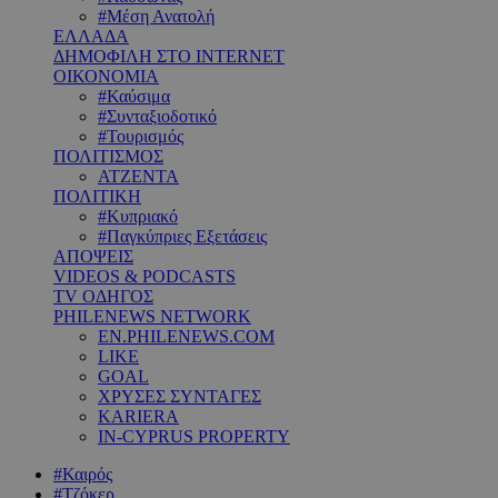
#Μέση Ανατολή
ΕΛΛΑΔΑ
ΔΗΜΟΦΙΛΗ ΣΤΟ INTERNET
ΟΙΚΟΝΟΜΙΑ
#Καύσιμα
#Συνταξιοδοτικό
#Τουρισμός
ΠΟΛΙΤΙΣΜΟΣ
ΑΤΖΕΝΤΑ
ΠΟΛΙΤΙΚΗ
#Κυπριακό
#Παγκύπριες Εξετάσεις
ΑΠΟΨΕΙΣ
VIDEOS & PODCASTS
TV ΟΔΗΓΟΣ
PHILENEWS NETWORK
EN.PHILENEWS.COM
LIKE
GOAL
ΧΡΥΣΕΣ ΣΥΝΤΑΓΕΣ
KARIERA
IN-CYPRUS PROPERTY
#Καιρός
#Τζόκερ