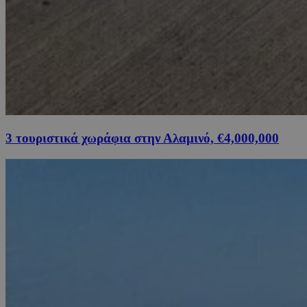
3 τουριστικά χωράφια στην Αλαμινό, €4,000,000