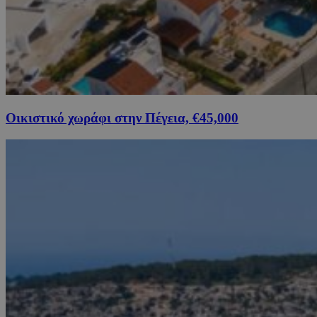
Οικιστικό χωράφι στην Πέγεια, €45,000