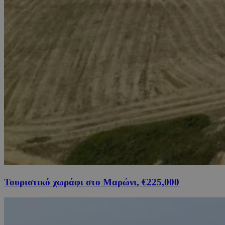
Τουριστικό χωράφι στο Μαρώνι, €225,000