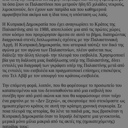
τα όσα ζουν οι Παλαιστίνιοι που μετρούν ήδη 65 χιλιάδες νεκρούς,
λιμοκτονούν, δεν έχουν καν πατρίδα και που καθημερινά
αμφισβητείται ακόμα και η ίδια τους η υπόσταση ως λαός.
Η Κυπριακή Δημοκρατία που έχει αναγνωρίσει το Κράτος της
Παλαιστίνης από το 1988, αποτελούσε μια από τις πρώτες χώρες
στον κόσμο που προχώρησαν άμεσα σε αυτό το βήμα, διατηρώντας
διαχρονικά στενές διπλωματικές σχέσεις με την Παλαιστινιακή
Αρχή. Η Κυπριακή Δημοκρατία, που ιστορικά ταύτιζε τον δικό της
αγώνα με τον αγώνα των Παλαιστινίων, πλέον φαίνεται πως
διάλεξε την άλλη πλευρά- την πλευρά του εισβολέα. Χρησιμοποιεί
βία για τη διάλυση μιας διαδήλωσης υπέρ της Παλαιστίνης, δίνει
εντολές για διαγραφή των γκράφιτι υπέρ της Παλαιστίνης μετά από
τις εντολές του εισβολέα και πραγματοποιεί επίσημες επισκέψεις
στο Τελ Αβίβ με τον υπουργό του κράτους-εισβολέα.
Την επόμενη φορά, λοιπόν, που θα φορέσουμε το προσωπείο του
καταπιεσμένου και του δεινοπαθούντα από μια εισβολή που
συνέβη πριν από μισό αιώνα και που θα καρφώσουμε στον τοίχο
ένα χαρτόνι με το «Δεν Ξεχνώ», ας σκεφτούμε πού στεκόμαστε ως
ημικατεχόμενο κράτος σε αυτή την κρίσιμη χρονική συγκυρία. Σε
ποια πλευρά της ιστορίας, θα λένε τα παιδιά μας, πως βρισκόταν η
Κυπριακή Δημοκρατία όταν το Ισραήλ διέπραττε μια γενοκτονία,
μερικά μόνο μίλια μακριά από τις ακτές της (ημικατεχόμενης)
πατρίδας τους;