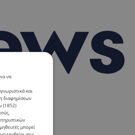
για να
αγνωριστικά και
ση διαφημίσεων
 (1852)
πούς,
κτηριστικών
ομηθευτές μπορεί
ντιταχθείτε στις