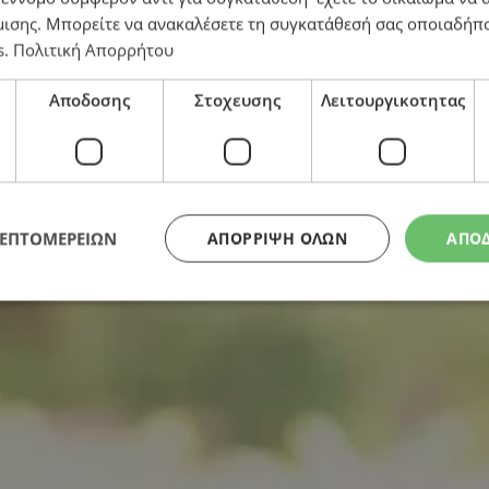
μισης
. Μπορείτε να ανακαλέσετε τη συγκατάθεσή σας οποιαδήπο
, αλλά αμφίβολα αποτελέσματα
s
.
Πολιτική Απορρήτου
Αποδοσης
Στοχευσης
Λειτουργικοτητας
ΛΕΠΤΟΜΕΡΕΙΩΝ
ΑΠΌΡΡΙΨΗ ΌΛΩΝ
ΑΠΟ