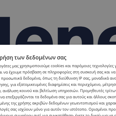
ρήση των δεδομένων σας
εργάτες μας χρησιμοποιούμε cookies και παρόμοιες τεχνολογίες 
ι να έχουμε πρόσβαση σε πληροφορίες στη συσκευή σας και να
 προσωπικά δεδομένα, όπως τη διεύθυνση IP σας, μοναδικά αν
σης, για εξατομικευμένες διαφημίσεις και περιεχόμενο, μέτρη
υ, ανάλυση κοινού και βελτίωση υπηρεσιών.
Προμηθευτές τρίτων
 να επεξεργάζονται τα δεδομένα σας για αυτούς και άλλους σκο
ένης της χρήσης ακριβών δεδομένων γεωεντοπισμού και χαρα
λογές σας ισχύουν μόνο για αυτόν τον ιστότοπο. Ορισμένοι πρ
 έννομο συμφέρον αντί για συγκατάθεση· έχετε το δικαίωμα να α