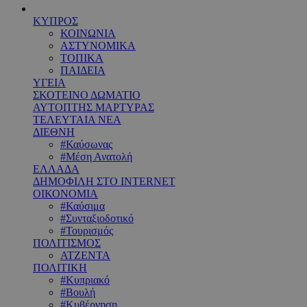
ΚΥΠΡΟΣ
ΚΟΙΝΩΝΙΑ
ΑΣΤΥΝΟΜΙΚΑ
ΤΟΠΙΚΑ
ΠΑΙΔΕΙΑ
ΥΓΕΙΑ
ΣΚΟΤΕΙΝΟ ΔΩΜΑΤΙΟ
ΑΥΤΟΠΤΗΣ ΜΑΡΤΥΡΑΣ
ΤΕΛΕΥΤΑΙΑ ΝΕΑ
ΔΙΕΘΝΗ
#Καύσωνας
#Μέση Ανατολή
ΕΛΛΑΔΑ
ΔΗΜΟΦΙΛΗ ΣΤΟ INTERNET
ΟΙΚΟΝΟΜΙΑ
#Καύσιμα
#Συνταξιοδοτικό
#Τουρισμός
ΠΟΛΙΤΙΣΜΟΣ
ΑΤΖΕΝΤΑ
ΠΟΛΙΤΙΚΗ
#Κυπριακό
#Βουλή
#Κυβέρνηση