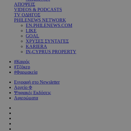
ΑΠΟΨΕΙΣ
VIDEOS & PODCASTS
TV ΟΔΗΓΟΣ
PHILENEWS NETWORK
EN.PHILENEWS.COM
LIKE
GOAL
ΧΡΥΣΕΣ ΣΥΝΤΑΓΕΣ
KARIERA
IN-CYPRUS PROPERTY
#Καιρός
#Τζόκερ
#Φαρμακεία
Εγγραφή στο Newsletter
Αρχείο Φ
Ψηφιακές Εκδόσεις
Αφιερώματα