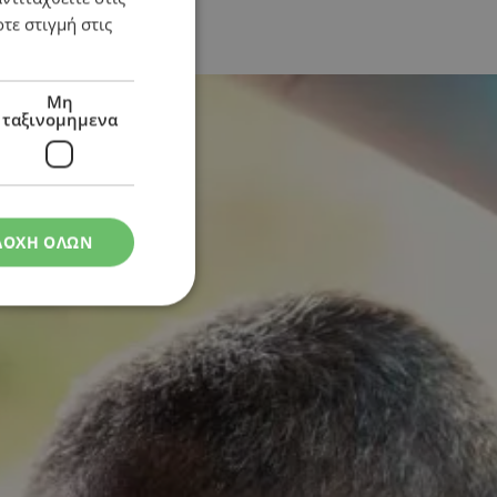
τε στιγμή στις
Μη
ταξινομημενα
ΔΟΧΗ ΟΛΩΝ