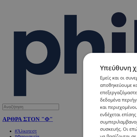
Υπεύθυνη χ
Εμείς και οι συν
αποθηκεύουμε κα
επεξεργαζόμαστε
δεδομένα περιήγη
και περιεχομένο
ενδέχεται επίσης
ΑΡΘΡΑ ΣΤΟΝ "Φ"
συμπεριλαμβανομ
συσκευής. Οι επι
#Άλκοτεστ
να βασίζονται σε
#Φαρμακεία