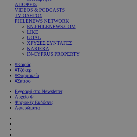
ΑΠΟΨΕΙΣ
VIDEOS & PODCASTS
TV ΟΔΗΓΟΣ
PHILENEWS NETWORK
EN.PHILENEWS.COM
LIKE
GOAL
ΧΡΥΣΕΣ ΣΥΝΤΑΓΕΣ
KARIERA
IN-CYPRUS PROPERTY
#Καιρός
#Τζόκερ
#Φαρμακεία
#Σκίτσο
Εγγραφή στο Newsletter
Αρχείο Φ
Ψηφιακές Εκδόσεις
Αφιερώματα