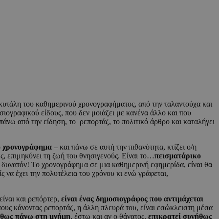
σκυτάλη του καθημερινού χρονογραφήματος, από την ταλαντούχα και
ογραφικού είδους, που δεν μοιάζει με κανένα άλλο και που
πάνω από την είδηση, το ρεπορτάζ, το πολιτικό άρθρο και καταλήγει
το χρονογράφημα
– και πάνω σε αυτή την πιθανότητα, κτίζει ο/η
ς, επιμηκύνει τη ζωή του θνησιγενούς. Είναι το…
πεισματάρικο
αι δυνατόν! Το χρονογράφημα σε μια καθημερινή εφημερίδα, είναι θα
 να έχει την πολυτέλεια του χρόνου κι ενώ γράφεται,
είναι και ρεπόρτερ,
είναι ένας δημοσιογράφος που αντιμάχεται
ους κάνοντας ρεπορτάζ, η άλλη πλευρά του, είναι εσώκλειστη μέσα
ήθως πάνω στη μνήμη
, έστω και αν ο θάνατος,
επικρατεί συνήθως