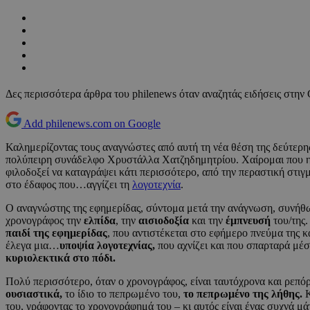
Δες περισσότερα άρθρα του philenews όταν αναζητάς ειδήσεις στην
Add philenews.com on Google
Καλημερίζοντας τους αναγνώστες από αυτή τη νέα θέση της δεύτερη
πολύπειρη συνάδελφο Χρυστάλλα Χατζηδημητρίου. Χαίρομαι που η ε
φιλοδοξεί να καταγράψει κάτι περισσότερο, από την περαστική στιγ
στο έδαφος που…αγγίζει τη
λογοτεχνία
.
Ο αναγνώστης της εφημερίδας, σύντομα μετά την ανάγνωση, συνήθως
χρονογράφος την
ελπίδα
, την
αισιοδοξία
και την
έμπνευσή
του/της
παιδί της εφημερίδας
, που αντιστέκεται στο εφήμερο πνεύμα της κ
έλεγα μια…
υποψία λογοτεχνίας,
που αχνίζει και που σπαρταρά μέσα
κυριολεκτικά στο πόδι.
Πολύ περισσότερο, όταν ο χρονογράφος, είναι ταυτόχρονα και ρεπόρ
ουσιαστικά,
το ίδιο το πεπρωμένο του,
το πεπρωμένο της λήθης.
Κ
του, γράφοντας το χρονογράφημά του – κι αυτός είναι ένας συχνά μ