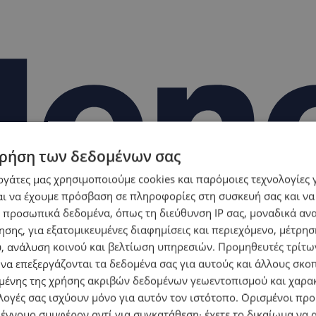
ρήση των δεδομένων σας
εργάτες μας χρησιμοποιούμε cookies και παρόμοιες τεχνολογίες 
ι να έχουμε πρόσβαση σε πληροφορίες στη συσκευή σας και να
 προσωπικά δεδομένα, όπως τη διεύθυνση IP σας, μοναδικά αν
σης, για εξατομικευμένες διαφημίσεις και περιεχόμενο, μέτρη
υ, ανάλυση κοινού και βελτίωση υπηρεσιών.
Προμηθευτές τρίτων
 να επεξεργάζονται τα δεδομένα σας για αυτούς και άλλους σκο
ένης της χρήσης ακριβών δεδομένων γεωεντοπισμού και χαρα
λογές σας ισχύουν μόνο για αυτόν τον ιστότοπο. Ορισμένοι πρ
 έννομο συμφέρον αντί για συγκατάθεση· έχετε το δικαίωμα να α