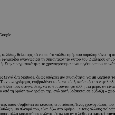
 Google
ς σελίδας, θέλω αρχικά να πω ότι νιώθω τιμή, που παραλαμβάνω τη 
φημερίδα αναγνωρίζει τη σημαντικότητα αυτού του ιδιαίτερου δημοσι
μή. Στην πραγματικότητα, το χρονογράφημα είναι η γέφυρα που περνά 
 ξεχνά ό,τι διάβασε, όμως υπάρχει μια πιθανότητα,
να μη ξεχάσει 
. Το χρονογράφημα, επιβραδύνει το βιαστικό, ξεκαθαρίζει το νεφελώδε
αι θέλει τους αναγνώστες, να το θυμούνται για άλλη μια μέρα, αν είν
 από τη δράση των ηρώων της, ενώ αυτή βρίσκεται σε εξέλιξη – χωρίς
τερ, όπως συμβαίνει σε κάποιες περιπτώσεις. Ένας χρονογράφος που 
αθώς η μια πλευρά του, είναι έξω στο δρόμο, με τους άλλους ανθρώπ
άταιος, αλλά καρποφόρος αγώνας, έστω και αν η λήθη,
επικρατεί συν