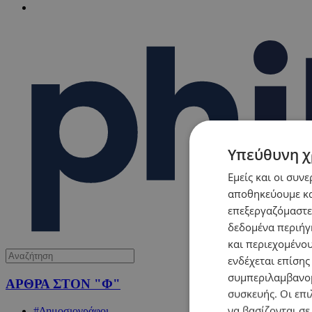
Υπεύθυνη χ
Εμείς και οι συν
αποθηκεύουμε κα
επεξεργαζόμαστε
δεδομένα περιήγη
και περιεχομένο
ενδέχεται επίσης
συμπεριλαμβανομ
ΑΡΘΡΑ ΣΤΟΝ "Φ"
συσκευής. Οι επι
να βασίζονται σε
#Δημοσιογράφοι