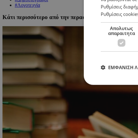
#Λογοτεχνία
Ρυθμίσεις διαφή
Ρυθμίσεις cookie
Κάτι περισσότερο από την περαστική στιγμή
Απολυτως
απαραιτητα
ΕΜΦΑΝΙΣΗ 