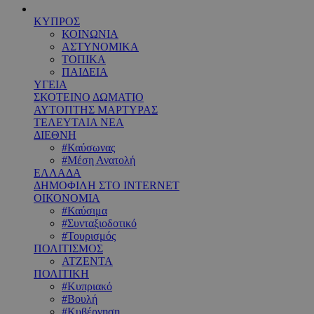
ΚΥΠΡΟΣ
ΚΟΙΝΩΝΙΑ
ΑΣΤΥΝΟΜΙΚΑ
ΤΟΠΙΚΑ
ΠΑΙΔΕΙΑ
ΥΓΕΙΑ
ΣΚΟΤΕΙΝΟ ΔΩΜΑΤΙΟ
ΑΥΤΟΠΤΗΣ ΜΑΡΤΥΡΑΣ
ΤΕΛΕΥΤΑΙΑ ΝΕΑ
ΔΙΕΘΝΗ
#Καύσωνας
#Μέση Ανατολή
ΕΛΛΑΔΑ
ΔΗΜΟΦΙΛΗ ΣΤΟ INTERNET
ΟΙΚΟΝΟΜΙΑ
#Καύσιμα
#Συνταξιοδοτικό
#Τουρισμός
ΠΟΛΙΤΙΣΜΟΣ
ΑΤΖΕΝΤΑ
ΠΟΛΙΤΙΚΗ
#Κυπριακό
#Βουλή
#Κυβέρνηση