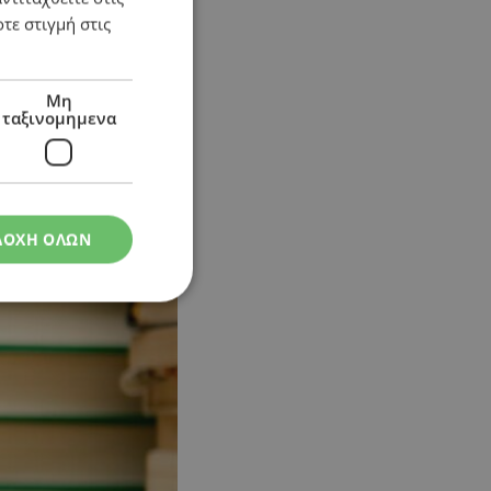
τε στιγμή στις
Μη
ταξινομημενα
ΔΟΧΗ ΟΛΩΝ