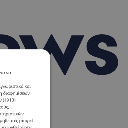
για να
αγνωριστικά και
ση διαφημίσεων
 (1913)
πούς,
κτηριστικών
ομηθευτές μπορεί
ντιταχθείτε στις