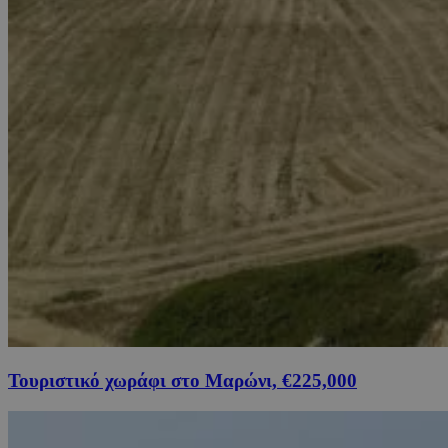
Τουριστικό χωράφι στο Μαρώνι, €225,000