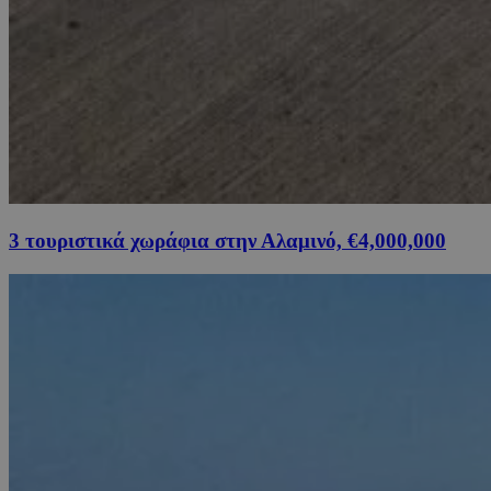
3 τουριστικά χωράφια στην Αλαμινό, €4,000,000