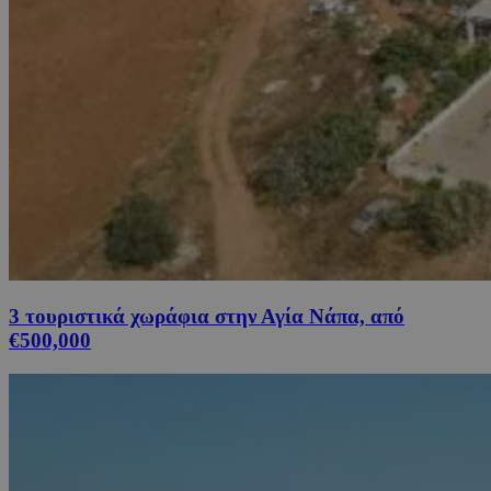
3 τουριστικά χωράφια στην Αγία Νάπα, από
€500,000