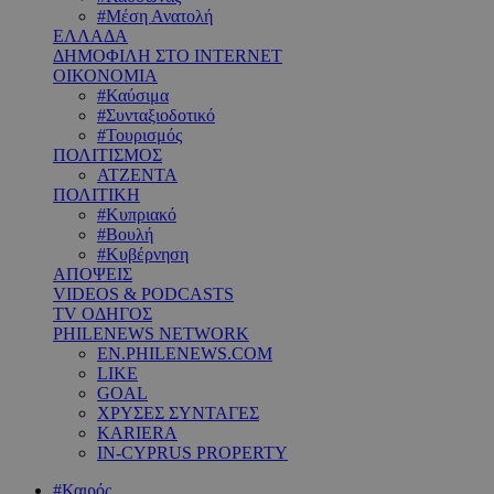
#Μέση Ανατολή
ΕΛΛΑΔΑ
ΔΗΜΟΦΙΛΗ ΣΤΟ INTERNET
ΟΙΚΟΝΟΜΙΑ
#Καύσιμα
#Συνταξιοδοτικό
#Τουρισμός
ΠΟΛΙΤΙΣΜΟΣ
ΑΤΖΕΝΤΑ
ΠΟΛΙΤΙΚΗ
#Κυπριακό
#Βουλή
#Κυβέρνηση
ΑΠΟΨΕΙΣ
VIDEOS & PODCASTS
TV ΟΔΗΓΟΣ
PHILENEWS NETWORK
EN.PHILENEWS.COM
LIKE
GOAL
ΧΡΥΣΕΣ ΣΥΝΤΑΓΕΣ
KARIERA
IN-CYPRUS PROPERTY
#Καιρός