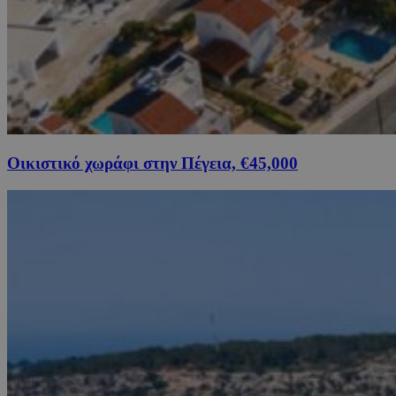
Οικιστικό χωράφι στην Πέγεια, €45,000