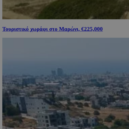
Τουριστικό χωράφι στο Μαρώνι, €225,000