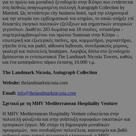
για το πρώτο και μοναδικό ξενοδοχείο στην Κύπρο που εντάσσεται
στη διεθνώς αναγνωρισμένη συλλογή Autograph Collection by
Marriott. Ως πεντάστερο city business hotel, τιμά την κληρονομιά
και την ιστορία του εμβληματικού του κτηρίου, το οποίο υπήρξε επί
δεκαετίες σκηνικό πολιτικών εξελίξεων και σημαντικών ιστορικών
γεγονότων. Διαθέτει 283 δωμάτια και 18 σουίτες, εστιατόρια –
συμπεριλαμβανομένου του πρώτου Sumosan στην Κύπρο -,
εσωτερική και εξωτερικές πισίνες, spa, κομμωτήριο, γυμναστήριο,
γήπεδα τένις και padel, αίθουσα ballroom, συνεδριακούς χώρους,
γκαλερί και πολυτελείς boutiques. Ακριβώς δίπλα στο ξενοδοχείο
βρίσκονται οι εντυπωσιακοί The Landmark Nicosia Towers, καθώς
και ένα καταπράσινο πάρκο έκτασης 10.000 τ.μ.
The Landmark Nicosia, Autograph Collection
Website:
thelandmarknicosia.com
Email:
info@thelandmarknicosia.com
Σχετικά με τη MHV Mediterranean Hospitality Venture
Η MHV Mediterranean Hospitality Venture ειδικεύεται στην
πολυτελή φιλοξενία και στην ανάπτυξη κορυφαίων οικιστικών και
εμπορικών έργων. Με στόχο τη δημιουργία μοναδικών
προορισμών, που συνδυάζουν πολυτέλεια, καινοτομία και βαθύ
σεβασμό στην τοπική πολιτιστική κληρονομιά, η MHV