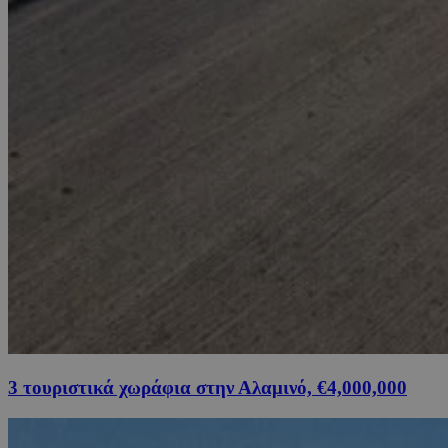
3 τουριστικά χωράφια στην Αλαμινό, €4,000,000