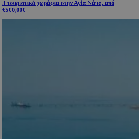
3 τουριστικά χωράφια στην Αγία Νάπα, από
€500,000