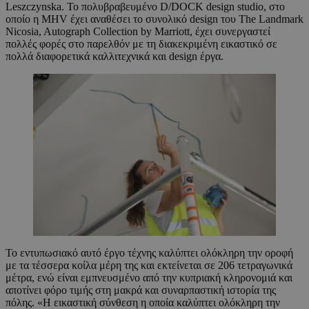
Leszczynska. Το πολυβραβευμένο D/DOCK design studio, στο
οποίο η MHV έχει αναθέσει το συνολικό design του The Landmark
Nicosia, Autograph Collection by Marriott, έχει συνεργαστεί
πολλές φορές στο παρελθόν με τη διακεκριμένη εικαστικό σε
πολλά διαφορετικά καλλιτεχνικά και design έργα.
Το εντυπωσιακό αυτό έργο τέχνης καλύπτει ολόκληρη την οροφή
με τα τέσσερα κοίλα μέρη της και εκτείνεται σε 206 τετραγωνικά
μέτρα, ενώ είναι εμπνευσμένο από την κυπριακή κληρονομιά και
αποτίνει φόρο τιμής στη μακρά και συναρπαστική ιστορία της
πόλης. «Η εικαστική σύνθεση η οποία καλύπτει ολόκληρη την