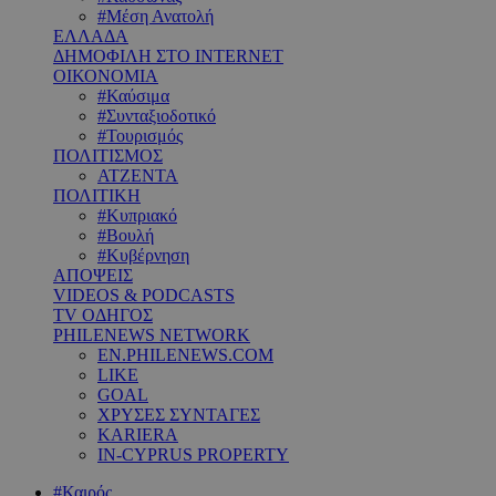
#Μέση Ανατολή
ΕΛΛΑΔΑ
ΔΗΜΟΦΙΛΗ ΣΤΟ INTERNET
ΟΙΚΟΝΟΜΙΑ
#Καύσιμα
#Συνταξιοδοτικό
#Τουρισμός
ΠΟΛΙΤΙΣΜΟΣ
ΑΤΖΕΝΤΑ
ΠΟΛΙΤΙΚΗ
#Κυπριακό
#Βουλή
#Κυβέρνηση
ΑΠΟΨΕΙΣ
VIDEOS & PODCASTS
TV ΟΔΗΓΟΣ
PHILENEWS NETWORK
EN.PHILENEWS.COM
LIKE
GOAL
ΧΡΥΣΕΣ ΣΥΝΤΑΓΕΣ
KARIERA
IN-CYPRUS PROPERTY
#Καιρός