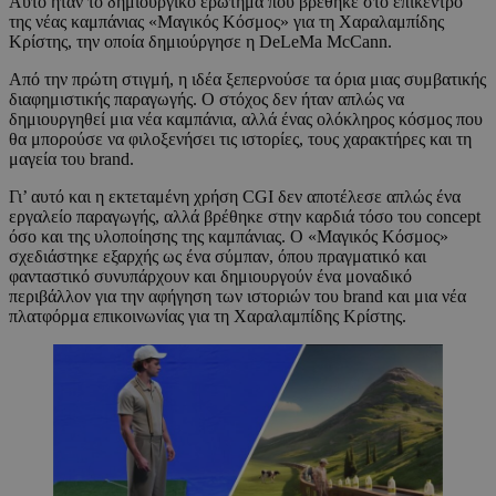
Αυτό ήταν το δημιουργικό ερώτημα που βρέθηκε στο επίκεντρο
της νέας καμπάνιας «Μαγικός Κόσμος» για τη Χαραλαμπίδης
Κρίστης, την οποία δημιούργησε η DeLeMa McCann.
Από την πρώτη στιγμή, η ιδέα ξεπερνούσε τα όρια μιας συμβατικής
διαφημιστικής παραγωγής. Ο στόχος δεν ήταν απλώς να
δημιουργηθεί μια νέα καμπάνια, αλλά ένας ολόκληρος κόσμος που
θα μπορούσε να φιλοξενήσει τις ιστορίες, τους χαρακτήρες και τη
μαγεία του brand.
Γι’ αυτό και η εκτεταμένη χρήση CGI δεν αποτέλεσε απλώς ένα
εργαλείο παραγωγής, αλλά βρέθηκε στην καρδιά τόσο του concept
όσο και της υλοποίησης της καμπάνιας. Ο «Μαγικός Κόσμος»
σχεδιάστηκε εξαρχής ως ένα σύμπαν, όπου πραγματικό και
φανταστικό συνυπάρχουν και δημιουργούν ένα μοναδικό
περιβάλλον για την αφήγηση των ιστοριών του brand και μια νέα
πλατφόρμα επικοινωνίας για τη Χαραλαμπίδης Κρίστης.