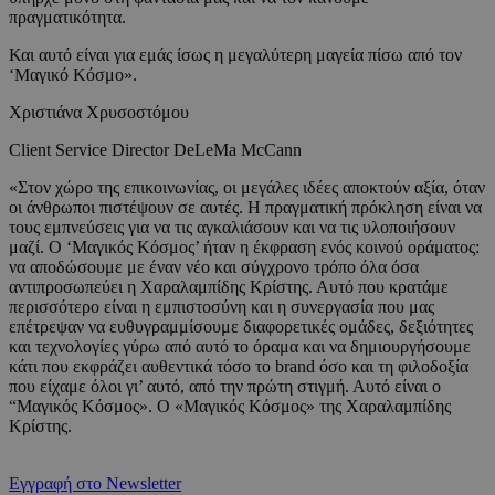
πραγματικότητα.
Και αυτό είναι για εμάς ίσως η μεγαλύτερη μαγεία πίσω από τον
‘Μαγικό Κόσμο».
Χριστιάνα Χρυσοστόμου
Client Service Director DeLeMa McCann
«Στον χώρο της επικοινωνίας, οι μεγάλες ιδέες αποκτούν αξία, όταν
οι άνθρωποι πιστέψουν σε αυτές. Η πραγματική πρόκληση είναι να
τους εμπνεύσεις για να τις αγκαλιάσουν και να τις υλοποιήσουν
μαζί. Ο ‘Μαγικός Κόσμος’ ήταν η έκφραση ενός κοινού οράματος:
να αποδώσουμε με έναν νέο και σύγχρονο τρόπο όλα όσα
αντιπροσωπεύει η Χαραλαμπίδης Κρίστης. Αυτό που κρατάμε
περισσότερο είναι η εμπιστοσύνη και η συνεργασία που μας
επέτρεψαν να ευθυγραμμίσουμε διαφορετικές ομάδες, δεξιότητες
και τεχνολογίες γύρω από αυτό το όραμα και να δημιουργήσουμε
κάτι που εκφράζει αυθεντικά τόσο το brand όσο και τη φιλοδοξία
που είχαμε όλοι γι’ αυτό, από την πρώτη στιγμή. Αυτό είναι ο
“Μαγικός Κόσμος». O «Μαγικός Κόσμος» της Χαραλαμπίδης
Κρίστης.
Εγγραφή στο Newsletter