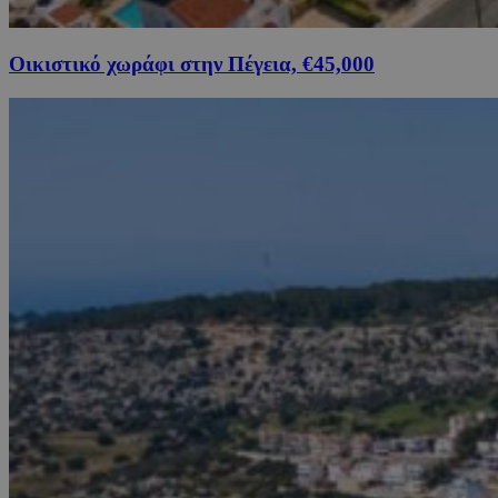
Οικιστικό χωράφι στην Πέγεια, €45,000