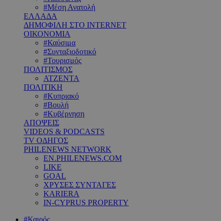
#Μέση Ανατολή
ΕΛΛΑΔΑ
ΔΗΜΟΦΙΛΗ ΣΤΟ INTERNET
ΟΙΚΟΝΟΜΙΑ
#Καύσιμα
#Συνταξιοδοτικό
#Τουρισμός
ΠΟΛΙΤΙΣΜΟΣ
ΑΤΖΕΝΤΑ
ΠΟΛΙΤΙΚΗ
#Κυπριακό
#Βουλή
#Κυβέρνηση
ΑΠΟΨΕΙΣ
VIDEOS & PODCASTS
TV ΟΔΗΓΟΣ
PHILENEWS NETWORK
EN.PHILENEWS.COM
LIKE
GOAL
ΧΡΥΣΕΣ ΣΥΝΤΑΓΕΣ
KARIERA
IN-CYPRUS PROPERTY
#Καιρός