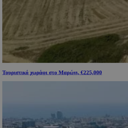
Τουριστικό χωράφι στο Μαρώνι, €225,000