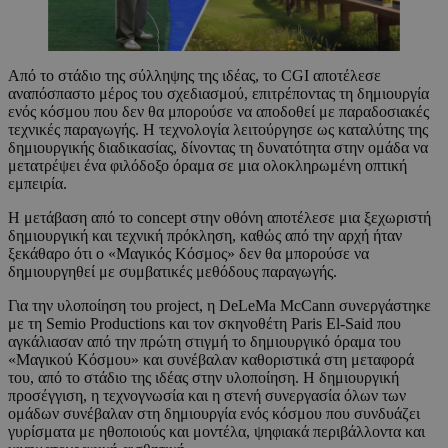
Από το στάδιο της σύλληψης της ιδέας, το CGI αποτέλεσε
αναπόσπαστο μέρος του σχεδιασμού, επιτρέποντας τη δημιουργία
ενός κόσμου που δεν θα μπορούσε να αποδοθεί με παραδοσιακές
τεχνικές παραγωγής. Η τεχνολογία λειτούργησε ως καταλύτης της
δημιουργικής διαδικασίας, δίνοντας τη δυνατότητα στην ομάδα να
μετατρέψει ένα φιλόδοξο όραμα σε μια ολοκληρωμένη οπτική
εμπειρία.
Η μετάβαση από το concept στην οθόνη αποτέλεσε μια ξεχωριστή
δημιουργική και τεχνική πρόκληση, καθώς από την αρχή ήταν
ξεκάθαρο ότι ο «Μαγικός Κόσμος» δεν θα μπορούσε να
δημιουργηθεί με συμβατικές μεθόδους παραγωγής.
Για την υλοποίηση του project, η DeLeMa McCann συνεργάστηκε
με τη Semio Productions και τον σκηνοθέτη Paris El-Said που
αγκάλιασαν από την πρώτη στιγμή το δημιουργικό όραμα του
«Μαγικού Κόσμου» και συνέβαλαν καθοριστικά στη μεταφορά
του, από το στάδιο της ιδέας στην υλοποίηση. Η δημιουργική
προσέγγιση, η τεχνογνωσία και η στενή συνεργασία όλων των
ομάδων συνέβαλαν στη δημιουργία ενός κόσμου που συνδυάζει
γυρίσματα με ηθοποιούς και μοντέλα, ψηφιακά περιβάλλοντα και