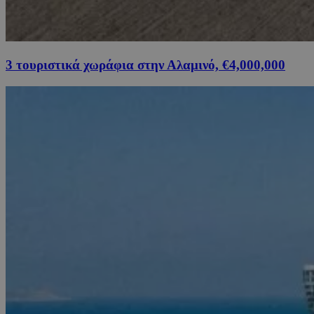
3 τουριστικά χωράφια στην Αλαμινό, €4,000,000