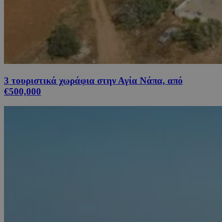
3 τουριστικά χωράφια στην Αγία Νάπα, από
€500,000