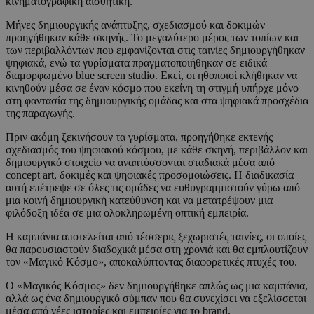
κινηματογραφική αισθητική.
Μήνες δημιουργικής ανάπτυξης, σχεδιασμού και δοκιμών
προηγήθηκαν κάθε σκηνής. Το μεγαλύτερο μέρος των τοπίων και
των περιβαλλόντων που εμφανίζονται στις ταινίες δημιουργήθηκαν
ψηφιακά, ενώ τα γυρίσματα πραγματοποιήθηκαν σε ειδικά
διαμορφωμένο blue screen studio. Εκεί, οι ηθοποιοί κλήθηκαν να
κινηθούν μέσα σε έναν κόσμο που εκείνη τη στιγμή υπήρχε μόνο
στη φαντασία της δημιουργικής ομάδας και στα ψηφιακά προσχέδια
της παραγωγής.
Πριν ακόμη ξεκινήσουν τα γυρίσματα, προηγήθηκε εκτενής
σχεδιασμός του ψηφιακού κόσμου, με κάθε σκηνή, περιβάλλον και
δημιουργικό στοιχείο να αναπτύσσονται σταδιακά μέσα από
concept art, δοκιμές και ψηφιακές προσομοιώσεις. Η διαδικασία
αυτή επέτρεψε σε όλες τις ομάδες να ευθυγραμμιστούν γύρω από
μια κοινή δημιουργική κατεύθυνση και να μετατρέψουν μια
φιλόδοξη ιδέα σε μια ολοκληρωμένη οπτική εμπειρία.
Η καμπάνια αποτελείται από τέσσερις ξεχωριστές ταινίες, οι οποίες
θα παρουσιαστούν διαδοχικά μέσα στη χρονιά και θα εμπλουτίζουν
τον «Μαγικό Κόσμο», αποκαλύπτοντας διαφορετικές πτυχές του.
Ο «Μαγικός Κόσμος» δεν δημιουργήθηκε απλώς ως μια καμπάνια,
αλλά ως ένα δημιουργικό σύμπαν που θα συνεχίσει να εξελίσσεται
μέσα από νέες ιστορίες και εμπειρίες για το brand.