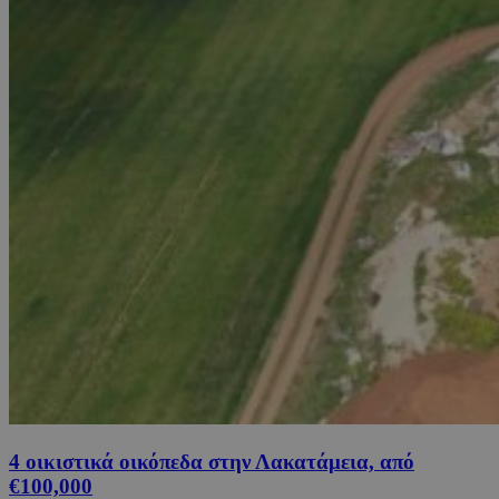
4 οικιστικά οικόπεδα στην Λακατάμεια, από
€100,000