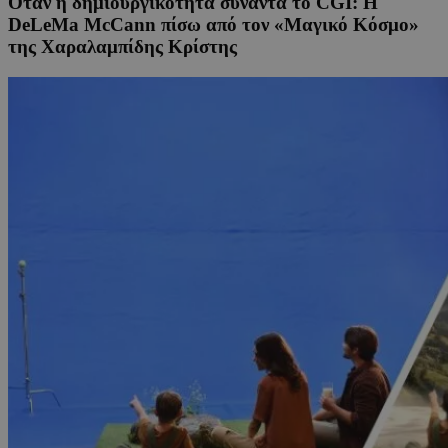
Όταν η δημιουργικότητα συναντά το CGI: Η
DeLeMa McCann πίσω από τον «Μαγικό Κόσμο»
της Χαραλαμπίδης Κρίστης