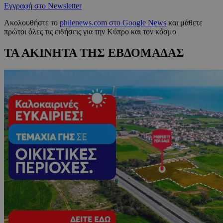
Εγγραφή στο Newsletter
Ακολουθήστε το
philenews.com στο Google News
και μάθετε
πρώτοι όλες τις ειδήσεις για την Κύπρο και τον κόσμο
ΤΑ ΑΚΙΝΗΤΑ ΤΗΣ ΕΒΔΟΜΑΔΑΣ