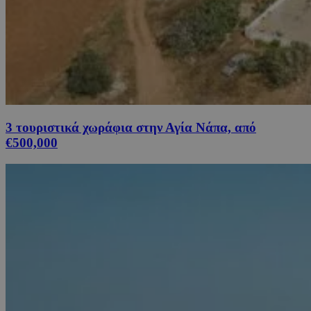
3 τουριστικά χωράφια στην Αγία Νάπα, από
€500,000