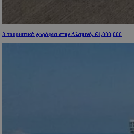
3 τουριστικά χωράφια στην Αλαμινό, €4,000,000