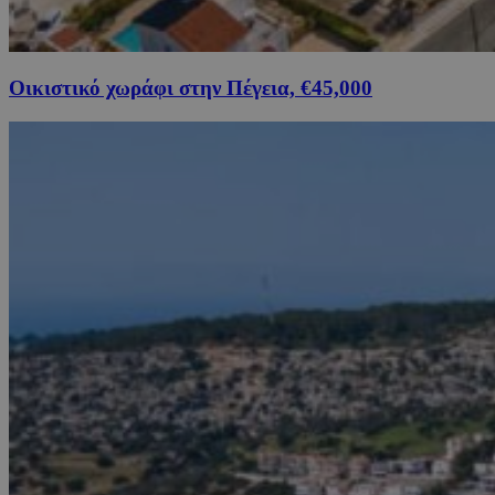
Οικιστικό χωράφι στην Πέγεια, €45,000