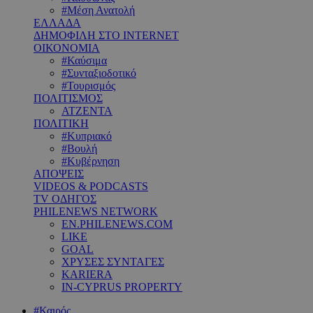
#Μέση Ανατολή
ΕΛΛΑΔΑ
ΔΗΜΟΦΙΛΗ ΣΤΟ INTERNET
ΟΙΚΟΝΟΜΙΑ
#Καύσιμα
#Συνταξιοδοτικό
#Τουρισμός
ΠΟΛΙΤΙΣΜΟΣ
ΑΤΖΕΝΤΑ
ΠΟΛΙΤΙΚΗ
#Κυπριακό
#Βουλή
#Κυβέρνηση
ΑΠΟΨΕΙΣ
VIDEOS & PODCASTS
TV ΟΔΗΓΟΣ
PHILENEWS NETWORK
EN.PHILENEWS.COM
LIKE
GOAL
ΧΡΥΣΕΣ ΣΥΝΤΑΓΕΣ
KARIERA
IN-CYPRUS PROPERTY
#Καιρός