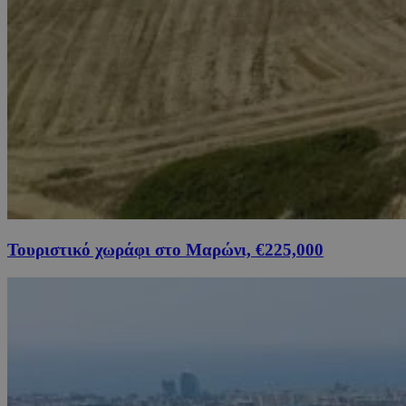
Τουριστικό χωράφι στο Μαρώνι, €225,000