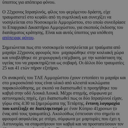
ύποπτος για απόπειρα φόνου.
Ο 22χρονος Ισραηλινός, φίλος του φερόμενου δράστη, είχε
τραυματιστεί στο κεφάλι από τη συμπλοκή και συνεχίζει να
νοσηλεύεται στο Νοσοκομείο Αμμοχώστου, στο οποίο συνεδρίασε
το Επαρχιακό Δικαστήριο Αμμοχώστου, για σκοπούς έκδοσης του
διατάγματος κράτησης. Είναι και αυτός ύποπτος για υπόθεση
απόπειρας φόνου
.
Σημειώνεται πως στο νοσοκομείο νοσηλεύεται με τραύματα από
μαχαίρι 22χρονος φρουρός που μαχαιρώθηκε στην κοιλιακή χώρα
και υποβλήθηκε σε χειρουργική επέμβαση, με την κατάσταση της
υγείας του να χαρακτηρίζεται ως σοβαρή. Οι άλλοι δύο τραυματίες
25 και 41 ετών πήραν εξιτήριο.
Οι ανακριτές του ΤΑΕ Αμμοχώστου έχουν εντοπίσει το μαχαίρι και
στο μικροσκόπιό τους είναι υλικό από κλειστά κυκλώματα
παρακολούθησης, με σκοπό να διαπιστωθεί τι προηγήθηκε του
καβγά στην οδό Λουκά Λουκά. Μέχρι στιγμής, σύμφωνα με
αστυνομικές πηγές, έχει διαπιστωθεί πως οι δύο Ισραηλινοί είχαν,
γύρω στις 4:30 τα ξημερώματα της Τετάρτης,
έντονη λογομαχία
που κατέληξε σε διαπληκτισμό
με έναν Κύπριο 41χρονων (ο
ένας από τους τραυματίες). Ακολούθως έσπευσαν στο σημείο οι
φρουροί ασφαλείας με στόχο, σύμφωνα με μαρτυρίες που έχει η
Αστυνομία, να σταματήσουν τον καβγά και να προστατεύσουν τον