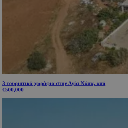
3 τουριστικά χωράφια στην Αγία Νάπα, από
€500,000