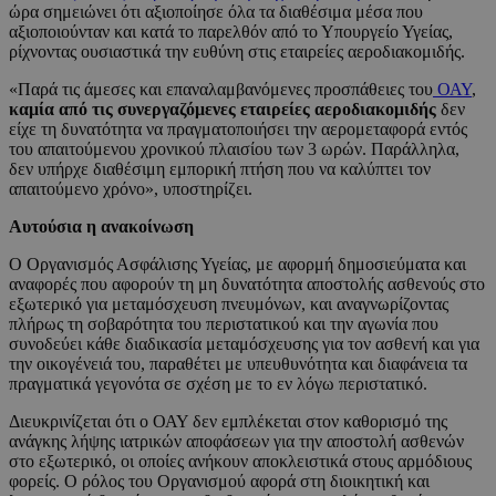
ώρα σημειώνει ότι αξιοποίησε όλα τα διαθέσιμα μέσα που
αξιοποιούνταν και κατά το παρελθόν από το Υπουργείο Υγείας,
ρίχνοντας ουσιαστικά την ευθύνη στις εταιρείες αεροδιακομιδής.
«Παρά τις άμεσες και επαναλαμβανόμενες προσπάθειες του
ΟΑΥ
,
καμία από τις συνεργαζόμενες εταιρείες αεροδιακομιδής
δεν
είχε τη δυνατότητα να πραγματοποιήσει την αερομεταφορά εντός
του απαιτούμενου χρονικού πλαισίου των 3 ωρών. Παράλληλα,
δεν υπήρχε διαθέσιμη εμπορική πτήση που να καλύπτει τον
απαιτούμενο χρόνο», υποστηρίζει.
Αυτούσια η ανακοίνωση
Ο Οργανισμός Ασφάλισης Υγείας, με αφορμή δημοσιεύματα και
αναφορές που αφορούν τη μη δυνατότητα αποστολής ασθενούς στο
εξωτερικό για μεταμόσχευση πνευμόνων, και αναγνωρίζοντας
πλήρως τη σοβαρότητα του περιστατικού και την αγωνία που
συνοδεύει κάθε διαδικασία μεταμόσχευσης για τον ασθενή και για
την οικογένειά του, παραθέτει με υπευθυνότητα και διαφάνεια τα
πραγματικά γεγονότα σε σχέση με το εν λόγω περιστατικό.
Διευκρινίζεται ότι o ΟΑΥ δεν εμπλέκεται στον καθορισμό της
ανάγκης λήψης ιατρικών αποφάσεων για την αποστολή ασθενών
στο εξωτερικό, οι οποίες ανήκουν αποκλειστικά στους αρμόδιους
φορείς. Ο ρόλος του Οργανισμού αφορά στη διοικητική και