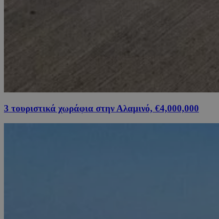
3 τουριστικά χωράφια στην Αλαμινό, €4,000,000