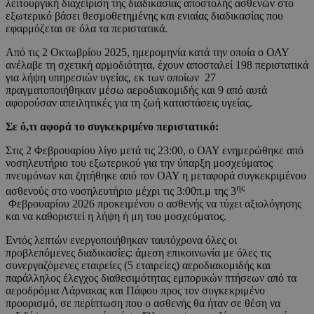
λειτουργική διαχείριση της διαδικασίας αποστολής ασθενών στο
εξωτερικό βάσει θεσμοθετημένης και ενιαίας διαδικασίας που
εφαρμόζεται σε όλα τα περιστατικά.
Από τις 2 Οκτωβρίου 2025, ημερομηνία κατά την οποία ο ΟΑΥ
ανέλαβε τη σχετική αρμοδιότητα, έχουν αποσταλεί 198 περιστατικά
για λήψη υπηρεσιών υγείας, εκ των οποίων 27
πραγματοποιήθηκαν μέσω αεροδιακομιδής και 9 από αυτά
αφορούσαν απειλητικές για τη ζωή καταστάσεις υγείας.
Σε ό,τι αφορά το συγκεκριμένο περιστατικό:
Στις 2 Φεβρουαρίου λίγο μετά τις 23:00, ο ΟΑΥ ενημερώθηκε από
νοσηλευτήριο του εξωτερικού για την ύπαρξη μοσχεύματος
πνευμόνων και ζητήθηκε από τον ΟΑΥ η μεταφορά συγκεκριμένου
ης
ασθενούς στο νοσηλευτήριο μέχρι τις 3:00π.μ της 3
Φεβρουαρίου 2026 προκειμένου ο ασθενής να τύχει αξιολόγησης
και να καθοριστεί η λήψη ή μη του μοσχεύματος.
Εντός λεπτών ενεργοποιήθηκαν ταυτόχρονα όλες οι
προβλεπόμενες διαδικασίες: άμεση επικοινωνία με όλες τις
συνεργαζόμενες εταιρείες (5 εταιρείες) αεροδιακομιδής και
παράλληλος έλεγχος διαθεσιμότητας εμπορικών πτήσεων από τα
αεροδρόμια Λάρνακας και Πάφου προς τον συγκεκριμένο
προορισμό, σε περίπτωση που ο ασθενής θα ήταν σε θέση να