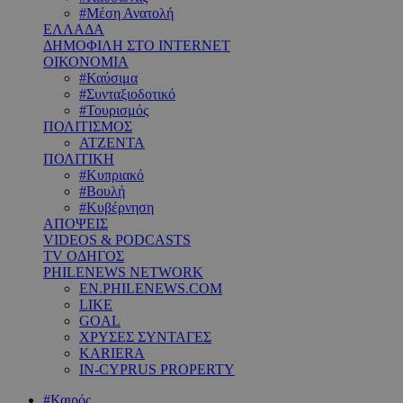
#Μέση Ανατολή
ΕΛΛΑΔΑ
ΔΗΜΟΦΙΛΗ ΣΤΟ INTERNET
ΟΙΚΟΝΟΜΙΑ
#Καύσιμα
#Συνταξιοδοτικό
#Τουρισμός
ΠΟΛΙΤΙΣΜΟΣ
ΑΤΖΕΝΤΑ
ΠΟΛΙΤΙΚΗ
#Κυπριακό
#Βουλή
#Κυβέρνηση
ΑΠΟΨΕΙΣ
VIDEOS & PODCASTS
TV ΟΔΗΓΟΣ
PHILENEWS NETWORK
EN.PHILENEWS.COM
LIKE
GOAL
ΧΡΥΣΕΣ ΣΥΝΤΑΓΕΣ
KARIERA
IN-CYPRUS PROPERTY
#Καιρός