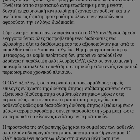
Τονίζεται ότι το περιστατικό αντιμετωπίστηκε με τη μέγιστη
δυνατή επιχειρησιακή κινητοποίηση έχοντας τον ασθενή και την
υγεία του ως ύψιστη προτεραιότητα όλων των εργασιών που
αφορούσαν την εν λόγω διαδικασία.
Σύμφωνα με τα πιο πάνω διαφαίνεται ότι ο ΟΑΥ αντέδρασε άμεσα,
ενεργοποιώντας όλες τις προβλεπόμενες διαδικασίες ενώ
αξιοποίησε όλα τα διαθέσιμα μέσα που αξιοποιούνταν και κατά το
παρελθόν από το Υπουργείο Υγείας. Η μη πραγματοποίηση της
μεταφοράς, σε καμία περίπτωση δεν μπορεί να αποδοθεί σε
αδράνεια ή παράλειψη από πλευράς ΟΑΥ, αλλά σε αντικειμενική
αδυναμία κατάλληλου διαθέσιμου πτητικού μέσου εντός εξαιρετικά
περιορισμένου χρονικού πλαισίου.
Ο ΟΑΥ αξιολογεί, σε συνεργασία με τους αρμόδιους φορείς
επιλογές ενίσχυσης της διαθεσιμότητας μετάβασης ασθενών στο
εξωτερικό (διαθεσιμότητα συμβατικών πτητικών μέσων στις
περιπτώσεις που το επιτρέπει η κατάσταση της υγείας του
ασθενούς καθώς και διασφάλιση διαθεσιμότητας εξειδικευμένων
μέσων αερομεταφοράς με συνεχή παρουσία στη χώρα μας) ώστε
να περιοριστεί ο κίνδυνος αντίστοιχων περιστατικών.
Η προστασία της ανθρώπινης ζωής και το συμφέρον των ασθενών
αποτελούν αδιαπραγμάτευτη προτεραιότητα του Οργανισμού. Ο
ΟΑΥ παραμένει προσηλωμένος στη συνεχή βελτίωση των