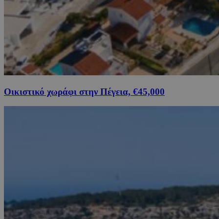
Οικιστικό χωράφι στην Πέγεια, €45,000