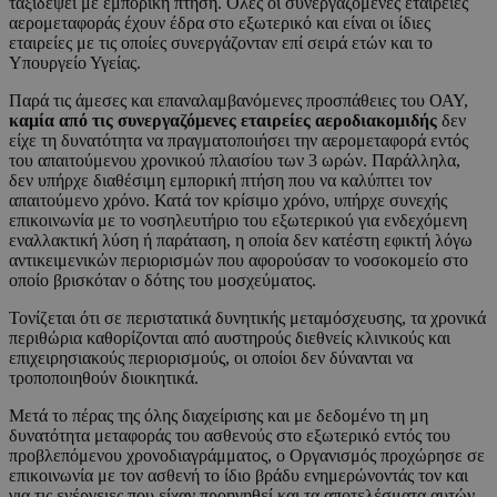
ταξιδέψει με εμπορική πτήση. Όλες οι συνεργαζόμενες εταιρείες
αερομεταφοράς έχουν έδρα στο εξωτερικό και είναι οι ίδιες
εταιρείες με τις οποίες συνεργάζονταν επί σειρά ετών και το
Υπουργείο Υγείας.
Παρά τις άμεσες και επαναλαμβανόμενες προσπάθειες του ΟΑΥ,
καμία από τις συνεργαζόμενες εταιρείες αεροδιακομιδής
δεν
είχε τη δυνατότητα να πραγματοποιήσει την αερομεταφορά εντός
του απαιτούμενου χρονικού πλαισίου των 3 ωρών. Παράλληλα,
δεν υπήρχε διαθέσιμη εμπορική πτήση που να καλύπτει τον
απαιτούμενο χρόνο. Κατά τον κρίσιμο χρόνο, υπήρχε συνεχής
επικοινωνία με το νοσηλευτήριο του εξωτερικού για ενδεχόμενη
εναλλακτική λύση ή παράταση, η οποία δεν κατέστη εφικτή λόγω
αντικειμενικών περιορισμών που αφορούσαν το νοσοκομείο στο
οποίο βρισκόταν ο δότης του μοσχεύματος.
Τονίζεται ότι σε περιστατικά δυνητικής μεταμόσχευσης, τα χρονικά
περιθώρια καθορίζονται από αυστηρούς διεθνείς κλινικούς και
επιχειρησιακούς περιορισμούς, οι οποίοι δεν δύνανται να
τροποποιηθούν διοικητικά.
Μετά το πέρας της όλης διαχείρισης και με δεδομένο τη μη
δυνατότητα μεταφοράς του ασθενούς στο εξωτερικό εντός του
προβλεπόμενου χρονοδιαγράμματος, ο Οργανισμός προχώρησε σε
επικοινωνία με τον ασθενή το ίδιο βράδυ ενημερώνοντάς τον και
για τις ενέργειες που είχαν προηγηθεί και τα αποτελέσματα αυτών.