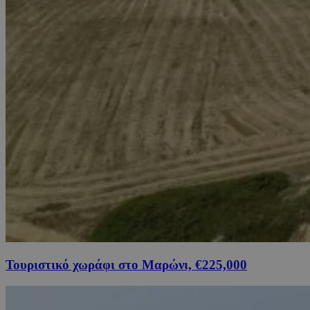
Τουριστικό χωράφι στο Μαρώνι, €225,000