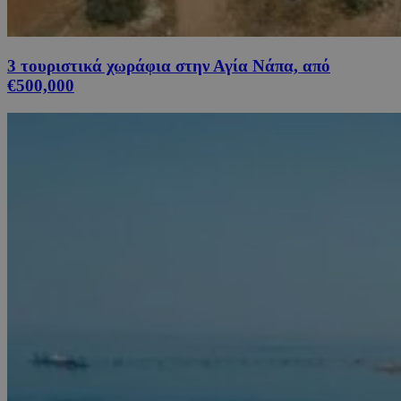
3 τουριστικά χωράφια στην Αγία Νάπα, από
€500,000