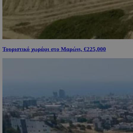
Τουριστικό χωράφι στο Μαρώνι, €225,000