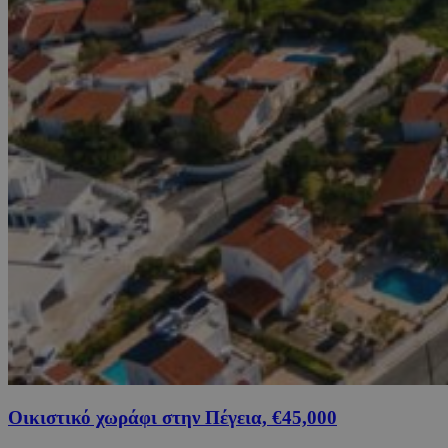
Οικιστικό χωράφι στην Πέγεια, €45,000