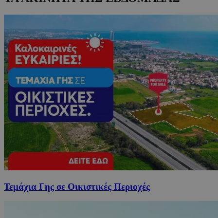
Τεμάχια Γης σε Οικιστικές Περιοχές