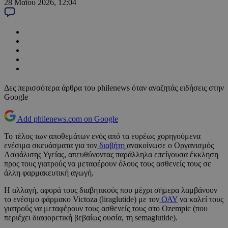
28 Μαΐου 2026, 12:04
Δες περισσότερα άρθρα του philenews όταν αναζητάς ειδήσεις στην
Google
Add philenews.com on Google
Το τέλος των αποθεμάτων ενός από τα ευρέως χορηγούμενα
ενέσιμα σκευάσματα για τον
διαβήτη
ανακοίνωσε ο Οργανισμός
Ασφάλισης Υγείας, απευθύνοντας παράλληλα επείγουσα έκκληση
προς τους γιατρούς να μεταφέρουν όλους τους ασθενείς τους σε
άλλη φαρμακευτική αγωγή.
Η αλλαγή, αφορά τους διαβητικούς που μέχρι σήμερα λαμβάνουν
το ενέσιμο φάρμακο Victoza (liraglutide) με τον
ΟΑΥ
να καλεί τους
γιατρούς να μεταφέρουν τους ασθενείς τους στο Ozempic (που
περιέχει διαφορετική βεβαίως ουσία, τη semaglutide).