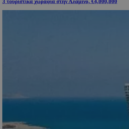
3 τουριστικά χωράφια στην Αλαμινό, €4,000,000