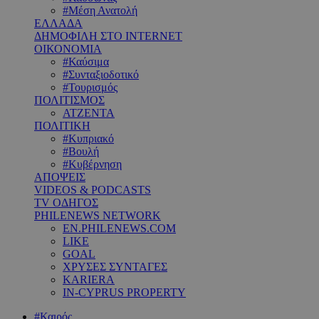
#Μέση Ανατολή
ΕΛΛΑΔΑ
ΔΗΜΟΦΙΛΗ ΣΤΟ INTERNET
ΟΙΚΟΝΟΜΙΑ
#Καύσιμα
#Συνταξιοδοτικό
#Τουρισμός
ΠΟΛΙΤΙΣΜΟΣ
ΑΤΖΕΝΤΑ
ΠΟΛΙΤΙΚΗ
#Κυπριακό
#Βουλή
#Κυβέρνηση
ΑΠΟΨΕΙΣ
VIDEOS & PODCASTS
TV ΟΔΗΓΟΣ
PHILENEWS NETWORK
EN.PHILENEWS.COM
LIKE
GOAL
ΧΡΥΣΕΣ ΣΥΝΤΑΓΕΣ
KARIERA
IN-CYPRUS PROPERTY
#Καιρός