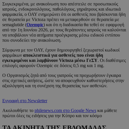
Συγκεκριμένα, με ανακοίνωση που απέστειλε σε προσωπικούς
ιατρούς, ενδοκρινολόγους, παθολόγους, γηριάτρους και ιδιωτικά
φαρμακεία, ο ΟΑΥ ενημερώνει ότι οι ασθενείς που βρίσκονται ήδη
σε θεραπεία με Victoza πρέπει να μεταφερθούν σε θεραπεία με
semaglutide (
Ozempic
) και ότι η διαδικασία θα τεθεί σε εφαρμογή
από την 1η Ιουνίου 2026, με τους θεράποντες ιατρούς να καλούνται
να υποβάλουν νέα αιτήματα προέγκρισης μέσω ειδικού εντύπου
που συνοδεύει την ανακοίνωση.
Σύμφωνα με τον ΟΑΥ, έχουν δημιουργηθεί ξεχωριστοί κωδικοί
φαρμάκων
αποκλειστικά για ασθενείς που είναι ήδη
εγκεκριμένοι και λαμβάνουν Victoza μέσω ΓεΣΥ
. Οι διαθέσιμες
επιλογές αφορούν Ozempic σε δόσεις 0,5 mg και 1 mg.
Ο Οργανισμός ζητά από τους γιατρούς να προχωρήσουν έγκαιρα
στις σχετικές αιτήσεις, ώστε να αποφευχθούν καθυστερήσεις στην
αξιολόγηση και τη συνέχιση της θεραπείας των ασθενών.
Εγγραφή στο Newsletter
Ακολουθήστε το
philenews.com στο Google News
και μάθετε
πρώτοι όλες τις ειδήσεις για την Κύπρο και τον κόσμο
ΤΑ ΑΚΙΝΗΤΑ ΤΗΣ ΕΒΔΟΜΑΔΑΣ