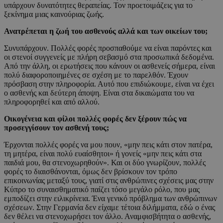
υπάρχουν δυνατότητες θεραπείας. Τον προετοιμάζεις για το
ξεκίνημα μιας καινούριας ζωής.
Ανατρέπεται η ζωή του ασθενούς αλλά και των οικείων του;
Συνυπάρχουν. Πολλές φορές προσπαθούμε να είναι παρόντες και
οι στενοί συγγενείς με πλήρη σεβασμό στα προσωπικά δεδομένα.
Από την άλλη, οι ερωτήσεις που κάνουν οι ασθενείς σήμερα, είναι
πολύ διαφοροποιημένες σε σχέση με το παρελθόν. Έχουν
πρόσβαση στην πληροφορία. Αυτό που επιδιώκουμε, είναι να έχει
ο ασθενής και δεύτερη άποψη. Είναι στα δικαιώματα του να
πληροφορηθεί και από αλλού.
Οικογένεια και φίλοι πολλές φορές δεν ξέρουν πώς να
προσεγγίσουν τον ασθενή τους;
Έρχονται πολλές φορές να μου πουν, «μην πεις κάτι στον πατέρα,
τη μητέρα, είναι πολύ ευαίσθητοι» ή γονείς «μην πεις κάτι στα
παιδιά μου, θα στενοχωρηθούν». Και οι δύο γνωρίζουν, πολλές
φορές το διαισθάνονται, όμως δεν βρίσκουν τον τρόπο
επικοινωνίας μεταξύ τους, γιατί στις ανθρώπινες σχέσεις μας στην
Κύπρο το συναισθηματικό παίζει τόσο μεγάλο ρόλο, που μας
εμποδίζει στην ειλικρίνεια. Ένα γενικό πρόβλημα των ανθρώπινων
σχέσεων. Στην Γερμανία δεν είχαμε τέτοια διλήμματα, εδώ ο ένας
δεν θέλει να στενοχωρήσει τον άλλο. Αναμφισβήτητα ο ασθενής,