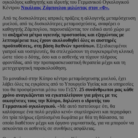
oγκολόγος καθηγητής και ιδρυτής του Γερμανικού Ογκολογικού
Κέντρου
Νικόλαος Ζάμπογλου μιλώντας στον «Φ».
Από τις δυσκολότερες ιατρικές πράξεις η αλλογενής μεταμόσχευση
μυελού, από τις δυσκολότερες μεταμοσχεύσεις, αναφέρει ο
καθηγητής Ζάμπογλου, παρουσιάζοντας τον ειδικό αυτό χώρο με
τα
αυξημένα μέτρα υγιεινής προστασίας και εξηγώντας με
λεπτομέρεια πως έχουν ακολουθηθεί όλες οι αυστηρές
προϋποθέσεις, στη βάση διεθνών προτύπων.
Εξειδικευμένοι
γιατροί και νοσηλευτές, θα στελεχώσουν τη συγκεκριμένη κλινική
ώστε τόσο ο δότης, όσο και ο ασθενής να τύχουν πλήρους
φροντίδας, από την προπαρασκευαστική θεραπεία μέχρι και τη
μετεγχειρητική παρακολούθηση.
Το μοναδικό στην Κύπρο κέντρο μεταμόσχευσης μυελού, έχει
λάβει όλες τις εγκρίσεις από το Υπουργείο Υγείας και οι υπηρεσίες
του θα προσφέρονται μέσω του ΓεΣΥ.
25 συνάνθρωποι μας κάθε
χρόνο αναγκάζονται να εγκαταλείψουν για μήνες με τις
οικογένειες τους την Κύπρο, δηλώνει ο ιδρυτής του
Γερμανικού ογκολογικού.
«Με αυτό πιστεύουμε ότι, θα
καλύψουμε ένα πολύ μεγάλο κενό» συμπληρώνει και περιγράφει
ότι τρία πλήρως εξοπλισμένα δωμάτια με θέα τη θάλασσα, τα
οποία διαθέτουν μέχρι και όργανο γυμναστικής, για να μπορούν να
ασκούνται οι ασθενείς σε συνθήκες ασφάλειας.