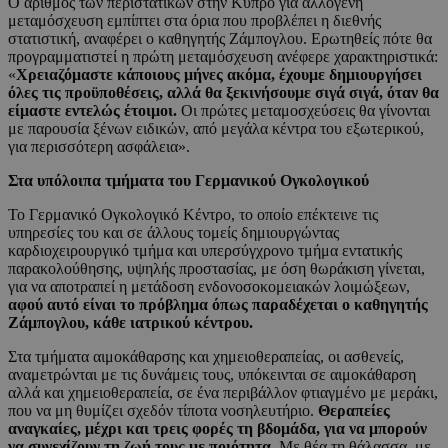
Ο αριθμός των περιστατικών στην Κύπρο για αλλογενή
μεταμόσχευση εμπίπτει στα όρια που προβλέπει η διεθνής
στατιστική, αναφέρει ο καθηγητής Ζάμπογλου. Ερωτηθείς πότε θα
προγραμματιστεί η πρώτη μεταμόσχευση ανέφερε χαρακτηριστικά:
«
Χρειαζόμαστε κάποιους μήνες ακόμα, έχουμε δημιουργήσει
όλες τις προϋποθέσεις, αλλά θα ξεκινήσουμε σιγά σιγά, όταν θα
είμαστε εντελώς έτοιμοι.
Οι πρώτες μεταμοσχεύσεις θα γίνονται
με παρουσία ξένων ειδικών, από μεγάλα κέντρα του εξωτερικού,
για περισσότερη ασφάλεια».
Στα υπόλοιπα τμήματα του Γερμανικού Ογκολογικού
Το Γερμανικό Ογκολογικό Κέντρο, το οποίο επέκτεινε τις
υπηρεσίες του και σε άλλους τομείς δημιουργώντας
καρδιοχειρουργικό τμήμα και υπερσύγχρονο τμήμα εντατικής
παρακολούθησης, υψηλής προστασίας, με όση θωράκιση γίνεται,
για να αποτραπεί η μετάδοση ενδονοσοκομειακών λοιμώξεων,
αφού αυτό είναι το πρόβλημα όπως παραδέχεται ο καθηγητής
Ζάμπογλου, κάθε ιατρικού κέντρου.
Στα τμήματα αιμοκάθαρσης και χημειοθεραπείας, οι ασθενείς,
αναμετρώνται με τις δυνάμεις τους, υπόκεινται σε αιμοκάθαρση
αλλά και χημειοθεραπεία, σε ένα περιβάλλον φτιαγμένο με μεράκι,
που να μη θυμίζει σχεδόν τίποτα νοσηλευτήριο.
Θεραπείες
αναγκαίες, μέχρι και τρεις φορές τη βδομάδα, για να μπορούν
να συνεχίζουν τη ζωή τους με ποιότητα.
Με θέα τη θάλασσα, με