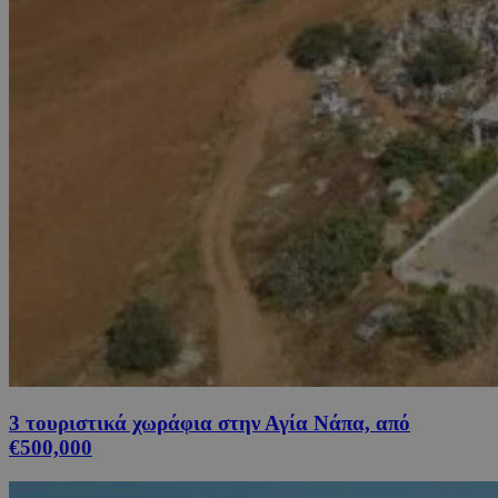
3 τουριστικά χωράφια στην Αγία Νάπα, από
€500,000