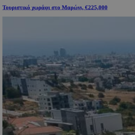
Τουριστικό χωράφι στο Μαρώνι, €225,000