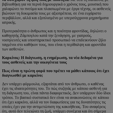
βιβλιοθήκη για να περνά δημιουργικά ο χρόνος τους, μουσική που
χαλαρώνει το πνεύμα και πλαισιωμένοι με έργα τέχνης, οι ασθενείς
βιώνουν τη δοκιμασία τους με αξιοπρέπεια, σε ένα ευχάριστο
περιβάλλον, αλλά και εξοπλισμένο με υπερσύγχρονα μηχανήματα
ιατρικής.
Προτεραιότητα ο άνθρωπος και η ποιότητα φροντίδας, δηλώνει ο
καθηγητής Ζάμπογλου κατά την ξενάγηση, με γιατρούς,
νοσηλευτές και υποστηρικτικό προσωπικό να επιδεικνύουν ζήλο
ταγμένοι στο καθήκον τους, που είναι η περίθαλψη και φροντίδα
των ασθενών.
Καρκίνος: Η διάγνωση, η ενημέρωση, τα νέα δεδομένα για
τους ασθενείς και την οικογένεια τους
Πως είναι η πρώτη φορά που πρέπει να μάθει κάποιος ότι έχει
διαγνωσθεί με καρκίνο;
Δεν υπάρχει φόρμουλα, εξαρτάται από τον άνθρωπο, ο καθένας
έχει τις ιδιαιτερότητες του. Το πώς συζητάς με κάποιο ασθενή για
τη διάγνωση του, είναι πάντα διαφορετικός. Δεν υπάρχουν δύο ίδιοι
τρόποι. Το βασικό συστατικό δεν είναι να ανακοινώσεις σε κάποιο
ότι έχει καρκίνο, αλλά να τον διαφωτίσεις για τις δυνατότητες τις
οποίες έχει για την αντιμετώπιση της κακοήθειας. Του αναφέρεις
ότι, αυτό δεν τελειώνει τη ζωή, υπάρχει συνέχεια και ότι σήμερα