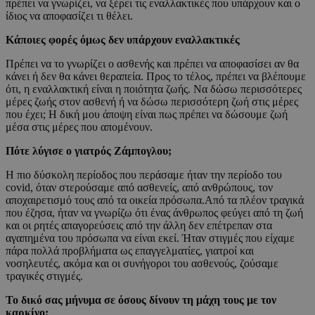
πρέπει να γνωρίζει, να ξέρει τις εναλλακτικές που υπάρχουν και ο
ίδιος να αποφασίζει τι θέλει.
Κάποιες φορές όμως δεν υπάρχουν εναλλακτικές
Πρέπει να το γνωρίζει ο ασθενής και πρέπει να αποφασίσει αν θα
κάνει ή δεν θα κάνει θεραπεία. Προς το τέλος, πρέπει να βλέπουμε
ότι, η εναλλακτική είναι η ποιότητα ζωής. Να δώσω περισσότερες
μέρες ζωής στον ασθενή ή να δώσω περισσότερη ζωή στις μέρες
που έχει; Η δική μου άποψη είναι πως πρέπει να δώσουμε ζωή
μέσα στις μέρες που απομένουν.
Πότε λύγισε ο γιατρός Ζάμπογλου;
Η πιο δύσκολη περίοδος που περάσαμε ήταν την περίοδο του
covid, όταν στερούσαμε από ασθενείς, από ανθρώπους, τον
αποχαιρετισμό τους από τα οικεία πρόσωπα.Από τα πλέον τραγικά
που έζησα, ήταν να γνωρίζω ότι ένας άνθρωπος φεύγει από τη ζωή
και οι ρητές απαγορεύσεις από την άλλη δεν επέτρεπαν στα
αγαπημένα του πρόσωπα να είναι εκεί. Ήταν στιγμές που είχαμε
πάρα πολλά προβλήματα ως επαγγελματίες, γιατροί και
νοσηλευτές, ακόμα και οι συνήγοροι του ασθενούς, ζούσαμε
τραγικές στιγμές.
Το δικό σας μήνυμα σε όσους δίνουν τη μάχη τους με τον
καρκίνο;