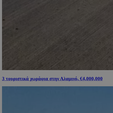
3 τουριστικά χωράφια στην Αλαμινό, €4,000,000