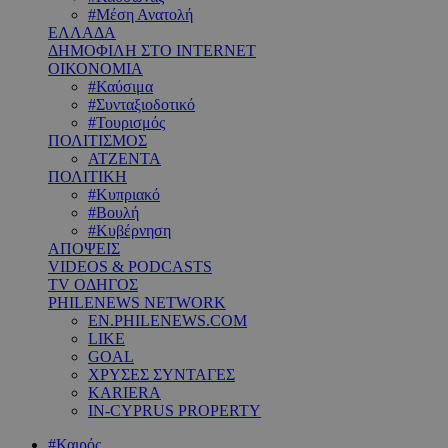
#Μέση Ανατολή
ΕΛΛΑΔΑ
ΔΗΜΟΦΙΛΗ ΣΤΟ INTERNET
ΟΙΚΟΝΟΜΙΑ
#Καύσιμα
#Συνταξιοδοτικό
#Τουρισμός
ΠΟΛΙΤΙΣΜΟΣ
ΑΤΖΕΝΤΑ
ΠΟΛΙΤΙΚΗ
#Κυπριακό
#Βουλή
#Κυβέρνηση
ΑΠΟΨΕΙΣ
VIDEOS & PODCASTS
TV ΟΔΗΓΟΣ
PHILENEWS NETWORK
EN.PHILENEWS.COM
LIKE
GOAL
ΧΡΥΣΕΣ ΣΥΝΤΑΓΕΣ
KARIERA
IN-CYPRUS PROPERTY
#Καιρός