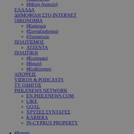
#Μέση Ανατολή
ΕΛΛΑΔΑ
ΔΗΜΟΦΙΛΗ ΣΤΟ INTERNET
ΟΙΚΟΝΟΜΙΑ
#Καύσιμα
#Συνταξιοδοτικό
#Τουρισμός
ΠΟΛΙΤΙΣΜΟΣ
ΑΤΖΕΝΤΑ
ΠΟΛΙΤΙΚΗ
#Κυπριακό
#Βουλή
#Κυβέρνηση
ΑΠΟΨΕΙΣ
VIDEOS & PODCASTS
TV ΟΔΗΓΟΣ
PHILENEWS NETWORK
EN.PHILENEWS.COM
LIKE
GOAL
ΧΡΥΣΕΣ ΣΥΝΤΑΓΕΣ
KARIERA
IN-CYPRUS PROPERTY
#Καιρός