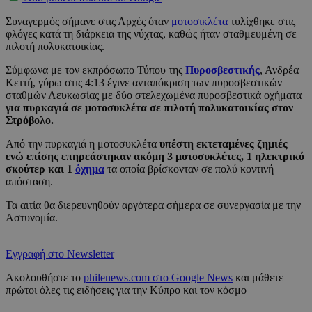
Συναγερμός σήμανε στις Αρχές όταν
μοτοσικλέτα
τυλίχθηκε στις
φλόγες κατά τη διάρκεια της νύχτας, καθώς ήταν σταθμευμένη σε
πιλοτή πολυκατοικίας.
Σύμφωνα με τον εκπρόσωπο Τύπου της
Πυροσβεστικής
, Ανδρέα
Κεττή, γύρω στις 4:13 έγινε ανταπόκριση των πυροσβεστικών
σταθμών Λευκωσίας με δύο στελεχωμένα πυροσβεστικά οχήματα
για πυρκαγιά σε μοτοσυκλέτα σε πιλοτή πολυκατοικίας στον
Στρόβολο.
Από την πυρκαγιά η μοτοσυκλέτα
υπέστη εκτεταμένες ζημιές
ενώ επίσης επηρεάστηκαν ακόμη 3 μοτοσυκλέτες, 1 ηλεκτρικό
σκούτερ και 1
όχημα
τα οποία βρίσκονταν σε πολύ κοντινή
απόσταση.
Τα αιτία θα διερευνηθούν αργότερα σήμερα σε συνεργασία με την
Αστυνομία.
Εγγραφή στο Newsletter
Ακολουθήστε το
philenews.com στο Google News
και μάθετε
πρώτοι όλες τις ειδήσεις για την Κύπρο και τον κόσμο