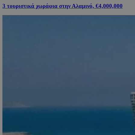
3 τουριστικά χωράφια στην Αλαμινό, €4,000,000