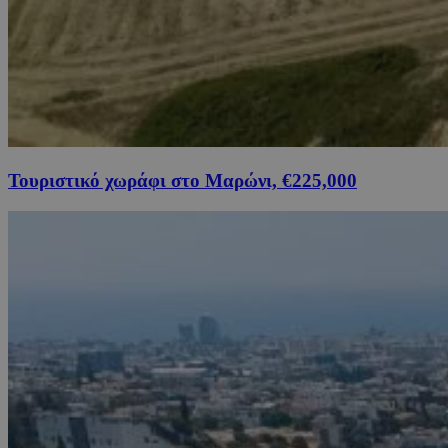
Τουριστικό χωράφι στο Μαρώνι, €225,000