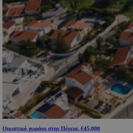
Οικιστικό χωράφι στην Πέγεια, €45,000