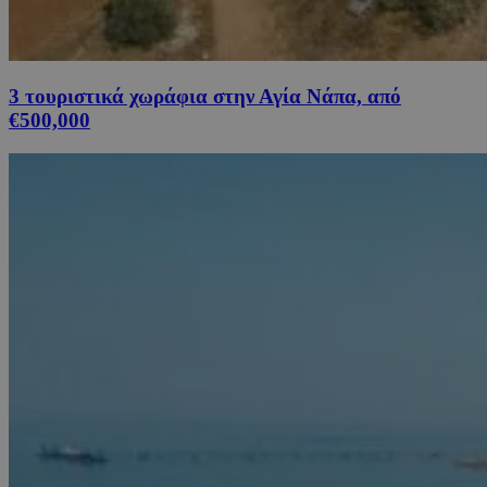
3 τουριστικά χωράφια στην Αγία Νάπα, από
€500,000