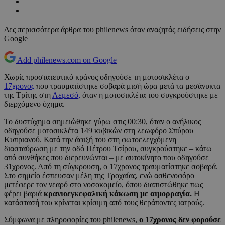
Δες περισσότερα άρθρα του philenews όταν αναζητάς ειδήσεις στην
Google
Add philenews.com on Google
Χωρίς προστατευτικό κράνος οδηγούσε τη μοτοσικλέτα ο
17χρονος
που τραυματίστηκε σοβαρά μισή ώρα μετά τα μεσάνυκτα
της Τρίτης στη
Λεμεσό,
όταν η μοτοσικλέτα του συγκρούστηκε με
διερχόμενο όχημα.
Το δυστύχημα σημειώθηκε γύρω στις 00:30, όταν ο ανήλικος
οδηγούσε μοτοσικλέτα 149 κυβικών στη λεωφόρο Σπύρου
Κυπριανού. Κατά την άφιξή του στη φωτοελεγχόμενη
διασταύρωση με την οδό Πέτρου Τσίρου, συγκρούστηκε – κάτω
από συνθήκες που διερευνώνται – με αυτοκίνητο που οδηγούσε
31χρονος. Από τη σύγκρουση, ο 17χρονος τραυματίστηκε σοβαρά.
Στο σημείο έσπευσαν μέλη της Τροχαίας, ενώ ασθενοφόρο
μετέφερε τον νεαρό στο νοσοκομείο, όπου διαπιστώθηκε πως
φέρει βαριά
κρανιοεγκεφαλική κάκωση με αιμορραγία.
Η
κατάστασή του κρίνεται κρίσιμη από τους θεράποντες ιατρούς.
Σύμφωνα με πληροφορίες του philenews,
ο 17χρονος δεν φορούσε