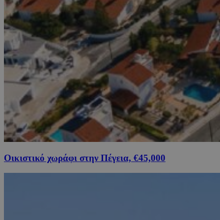
Οικιστικό χωράφι στην Πέγεια, €45,000