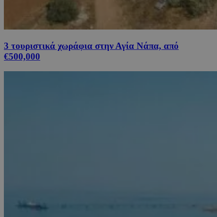
3 τουριστικά χωράφια στην Αγία Νάπα, από
€500,000