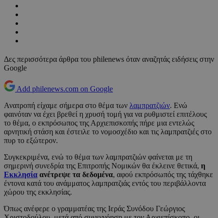
Δες περισσότερα άρθρα του philenews όταν αναζητάς ειδήσεις στην
Google
Add philenews.com on Google
Ανατροπή είχαμε σήμερα στο θέμα των
λαμπρατζιών
. Ενώ
φαινόταν να έχει βρεθεί η χρυσή τομή για να ρυθμιστεί επιτέλους
το θέμα, ο εκπρόσωπος της Αρχιεπισκοπής πήρε μια εντελώς
αρνητική στάση και έστειλε το νομοσχέδιο και τις λαμπρατζιές στο
πυρ το εξώτερον.
Συγκεκριμένα, ενώ το θέμα των λαμπρατζιών φαίνεται με τη
σημερινή συνεδρία της Επιτροπής Νομικών θα έκλεινε θετικά,
η
Εκκλησία
ανέτρεψε τα δεδομένα
, αφού εκπρόσωπός της τάχθηκε
έντονα κατά του ανάμματος λαμπρατζιάς εντός του περιβάλλοντα
χώρου της εκκλησίας.
Όπως ανέφερε ο γραμματέας της Ιεράς Συνόδου Γεώργιος
Χριστοδούλου, μετά από συνεννόηση με τον Αρχιεπίσκοπο, οι