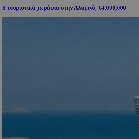
3 τουριστικά χωράφια στην Αλαμινό, €4,000,000