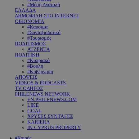
#Μέση Ανατολή
ΕΛΛΑΔΑ
ΔΗΜΟΦΙΛΗ ΣΤΟ INTERNET
ΟΙΚΟΝΟΜΙΑ
#Καύσιμα
#Συνταξιοδοτικό
#Τουρισμός
ΠΟΛΙΤΙΣΜΟΣ
ΑΤΖΕΝΤΑ
ΠΟΛΙΤΙΚΗ
#Κυπριακό
#Βουλή
#Κυβέρνηση
ΑΠΟΨΕΙΣ
VIDEOS & PODCASTS
TV ΟΔΗΓΟΣ
PHILENEWS NETWORK
EN.PHILENEWS.COM
LIKE
GOAL
ΧΡΥΣΕΣ ΣΥΝΤΑΓΕΣ
KARIERA
IN-CYPRUS PROPERTY
#Καιρός