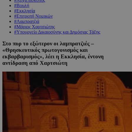
#Αρχιεπίσκοπος
#Βουλή
#Εκκλησία
#Επιτροπή Νομικών
#Λαμπρατζιά
#Μάριος Χαρτσιώτης
#Υπουργείο Δικαιοσύνης και Δημόσιας Τάξης
Στο πυρ το εξώτερον οι λαμπρατζιές –
«Θρησκευτικός πρωτογονισμός και
εκβαρβαρισμός», λέει η Εκκλησία, έντονη
αντίδραση από Χαρτσιώτη