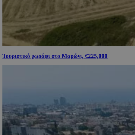
Τουριστικό χωράφι στο Μαρώνι, €225,000