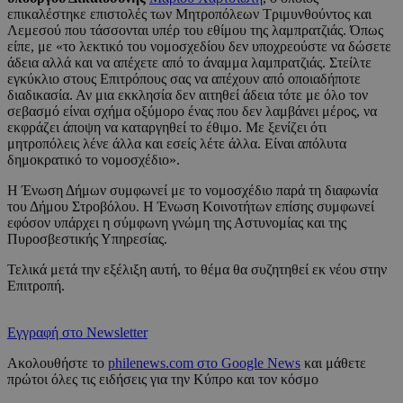
επικαλέστηκε επιστολές των Μητροπόλεων Τριμυνθούντος και
Λεμεσού που τάσσονται υπέρ του εθίμου της λαμπρατζιάς. Όπως
είπε, με «το λεκτικό του νομοσχεδίου δεν υποχρεούστε να δώσετε
άδεια αλλά και να απέχετε από το άναμμα λαμπρατζιάς. Στείλτε
εγκύκλιο στους Επιτρόπους σας να απέχουν από οποιαδήποτε
διαδικασία. Αν μια εκκλησία δεν αιτηθεί άδεια τότε με όλο τον
σεβασμό είναι σχήμα οξύμορο ένας που δεν λαμβάνει μέρος, να
εκφράζει άποψη να καταργηθεί το έθιμο. Με ξενίζει ότι
μητροπόλεις λένε άλλα και εσείς λέτε άλλα. Είναι απόλυτα
δημοκρατικό το νομοσχέδιο».
Η Ένωση Δήμων συμφωνεί με το νομοσχέδιο παρά τη διαφωνία
του Δήμου Στροβόλου. Η Ένωση Κοινοτήτων επίσης συμφωνεί
εφόσον υπάρχει η σύμφωνη γνώμη της Αστυνομίας και της
Πυροσβεστικής Υπηρεσίας.
Τελικά μετά την εξέλιξη αυτή, το θέμα θα συζητηθεί εκ νέου στην
Επιτροπή.
Εγγραφή στο Newsletter
Ακολουθήστε το
philenews.com στο Google News
και μάθετε
πρώτοι όλες τις ειδήσεις για την Κύπρο και τον κόσμο