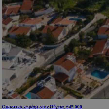
Οικιστικό χωράφι στην Πέγεια, €45,000