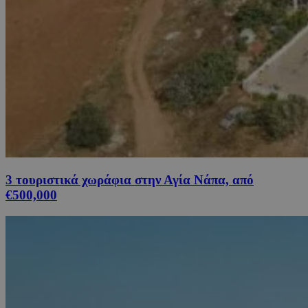
3 τουριστικά χωράφια στην Αγία Νάπα, από
€500,000