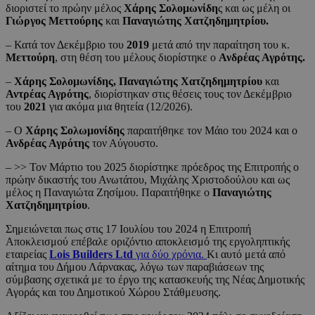
διοριστεί το πρώην μέλος
Χάρης Σολομωνίδη
ς και ως μέλη οι
Γιώργος Μεττούρης
και
Παναγιώτης Χατζηδημητρίου.
– Κατά τον Δεκέμβριο του
2019
μετά από την παραίτηση του κ.
Μεττούρη
, στη θέση του μέλους διορίστηκε ο
Ανδρέας Αγρότης.
–
Χάρης Σολομωνίδης,
Παναγιώτης Χατζηδημητρίου
και
Αντρέας Αγρότης
, διορίστηκαν στις θέσεις τους τον Δεκέμβριο
του
2021
για ακόμα μια θητεία (12/2026).
– Ο
Χάρης Σολωμονίδης
παραιτήθηκε τον Μάιο του 2024 και ο
Ανδρέας Αγρότης
τον Αύγουστο.
– >> Τον Μάρτιο του 2025 διορίστηκε πρόεδρος της Επιτροπής ο
πρώην δικαστής του Ανωτάτου, Μιχάλης Χριστοδούλου και ως
μέλος η Παναγιώτα Ζησίμου. Παραιτήθηκε ο
Παναγιώτης
Χατζηδημητρίου
.
Σημειώνεται πως στις 17 Ιουλίου του 2024 η Επιτροπή
Αποκλεισμού επέβαλε οριζόντιο αποκλεισμό της εργοληπτικής
εταιρείας
Lois Builders Ltd
για δύο χρόνια.
Κι αυτό μετά από
αίτημα του Δήμου Λάρνακας, λόγω των παραβιάσεων της
σύμβασης σχετικά με το έργο της κατασκευής της Νέας Δημοτικής
Αγοράς και του Δημοτικού Χώρου Στάθμευσης.