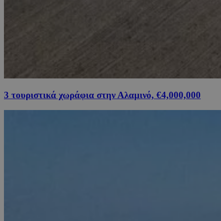
3 τουριστικά χωράφια στην Αλαμινό, €4,000,000