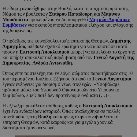
Η είδηση αναδείχθηκε στην Βουλή, κατά τη συζήτηση πρότασης
Νόμου των βουλευτών
Σταύρου Παπαδούρη
και
Μαρίνου
Μουσιούττα
προκειμένου να δημιουργηθεί
Μητρώο Δημόσιων
Συμβάσεων
για σκοπούς αποτελεσματικού ελέγχου και ενίσχυσης
της διαφάνειας.
Ο πρόεδρος της κοινοβουλευτικής επιτροπής Θεσμών,
Δημήτρης
Δημητρίου
, υπέβαλε σχετικό ερώτημα για να διαπιστώσει κατά
πόσον η
Επιτροπή Αποκλεισμού
μπορεί να επιτελέσει το έργο της
και υπήρξε αποκαλυπτική παρέμβαση από τον
Γενικό Λογιστή της
Δημοκρατίας, Ανδρέα Αντωνιάδη.
Όπως είπε τα στελέχη του εν λόγω σώματος παραιτήθηκαν στις 10
του περασμένου Ιουλίου. Εξήγησε ότι από το
Γενικό Λογιστήριο
έγιναν ενέργειες για διορισμό νέων στελεχών: «Υποβάλαμε
πρόταση μέσω του Υπουργού Οικονομικών στο Υπουργικό
Συμβούλιο, εμείς ποτέ δεν προτείνουμε ονόματα (…)».
Η εξέλιξη προκάλεσε αίσθηση, καθώς η
Επιτροπή Αποκλεισμού
έχει ένα ενδιαφέρον ιστορικό. Όπως αναδείχθηκε σε πολλές
συνεδριάσεις στη
Βουλή
και κυρίως στην κοινοβουλευτική
επιτροπή Θεσμών, κατά καιρούς και για μεγάλα χρονικά
διαστήματα ήταν ανενεργή.