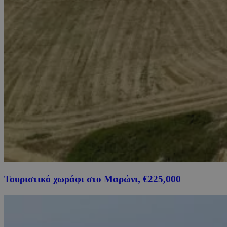
Τουριστικό χωράφι στο Μαρώνι, €225,000