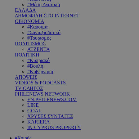
#Μέση Ανατολή
ΕΛΛΑΔΑ
ΔΗΜΟΦΙΛΗ ΣΤΟ INTERNET
ΟΙΚΟΝΟΜΙΑ
#Καύσιμα
#Συνταξιοδοτικό
#Τουρισμός
ΠΟΛΙΤΙΣΜΟΣ
ΑΤΖΕΝΤΑ
ΠΟΛΙΤΙΚΗ
#Κυπριακό
#Βουλή
#Κυβέρνηση
ΑΠΟΨΕΙΣ
VIDEOS & PODCASTS
TV ΟΔΗΓΟΣ
PHILENEWS NETWORK
EN.PHILENEWS.COM
LIKE
GOAL
ΧΡΥΣΕΣ ΣΥΝΤΑΓΕΣ
KARIERA
IN-CYPRUS PROPERTY
#Καιρός