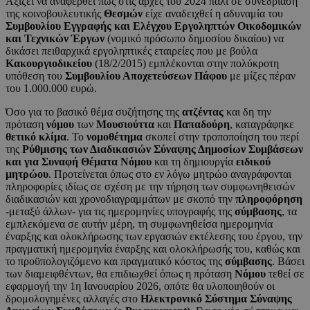
Αξίζει να αναφερθεί πως στις αρχές του 2024 πάλι σε συνεδρίαση
της κοινοβουλευτικής
Θεσμών
είχε αναδειχθεί η αδυναμία του
Συμβουλίου Εγγραφής και Ελέγχου Εργοληπτών Οικοδομικών
και Τεχνικών Έργων
(νομικό πρόσωπο δημοσίου δικαίου) να
δικάσει πειθαρχικά εργοληπτικές εταιρείες που με βούλα
Κακουργιοδικείου
(18/2/2015) εμπλέκονται στην πολύκροτη
υπόθεση του
Συμβουλίου Αποχετεύσεων Πάφου
με μίζες πέραν
του 1.000.000 ευρώ.
Όσο για το βασικό θέμα συζήτησης της
ατζέντας
και δη την
πρόταση
νόμου
των
Μουσιούττα
και
Παπαδούρη
, καταγράφηκε
θετικό κλίμα
. Το
νομοθέτημα
σκοπεί στην τροποποίηση του περί
της
Ρύθμισης των Διαδικασιών Σύναψης Δημοσίων Συμβάσεων
και για Συναφή Θέματα Νόμου
και τη δημιουργία
ειδικού
μητρώου
. Προτείνεται όπως στο εν λόγω μητρώο αναγράφονται
πληροφορίες ιδίως σε σχέση με την τήρηση των συμφωνηθεισών
διαδικασιών και χρονοδιαγραμμάτων με σκοπό την
πληροφόρηση
-μεταξύ άλλων- για τις ημερομηνίες υπογραφής της
σύμβασης
, τα
εμπλεκόμενα σε αυτήν μέρη, τη συμφωνηθείσα ημερομηνία
έναρξης και ολοκλήρωσης των εργασιών εκτέλεσης του έργου, την
πραγματική ημερομηνία έναρξης και ολοκλήρωσής του, καθώς και
το προϋπολογιζόμενο και πραγματικό κόστος της
σύμβασης
. Βάσει
των διαμειφθέντων, θα επιδιωχθεί όπως η πρόταση
Νόμου
τεθεί σε
εφαρμογή την 1η Ιανουαρίου 2026, οπότε θα υλοποιηθούν οι
δρομολογημένες αλλαγές στο
Ηλεκτρονικό Σύστημα Σύναψης