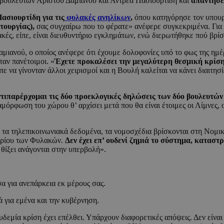
 βουλευτών Άριστου Δαμιανού και Αντρέα Πασιουρτίδη και
απάντησε 
ασιουρτίδη για τις
φυλακές ανηλίκων
,
όπου κατηγόρησε τον υπουργ
τουργίας),
σας συγχαίρω που το φέρατε» ανέφερε συγκεκριμένα. Για 
κές, είπε, είναι διευθυντήριο εγκλημάτων, ενώ διερωτήθηκε πού βρίσ
ιανού, ο οποίος ανέφερε ότι έχουμε δολοφονίες υπό το φως της ημέ
ταν πανέτοιμοι. «
Έχετε προκαλέσει την μεγαλύτερη θεσμική κρίσ
ε να γίνονταν άλλοι χειρισμοί και η Βουλή καλείται να κάνει διαιτη
τιπαρέρχομαι τις δύο προεκλογικές δηλώσεις των δύο βουλευτώ
μόρφωση του χώρου θ’ αρχίσει μετά που θα είναι έτοιμες οι Λίμνες,
 τα τηλεπικοινωνιακά δεδομένα, τα νομοσχέδια βρίσκονται στη Νομ
τηρίου των Φυλακών.
Δεν έχει επ’ ουδενί ζημιά το σύστημα, κατασ
 θίξει ανάγονται στην υπερβολή».
α για ανεπάρκεια εκ μέρους σας.
 για εμένα και την κυβέρνηση.
εμία κρίση έχει επέλθει. Υπάρχουν διαφορετικές απόψεις. Δεν είναι