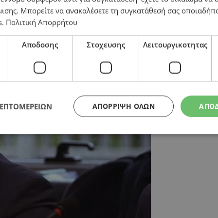
μισης
. Μπορείτε να ανακαλέσετε τη συγκατάθεσή σας οποιαδήπο
s
.
Πολιτική Απορρήτου
όνος υπουργός που θίγουμε» – «Ακούω σχόλια απαξιω
Αποδοσης
Στοχευσης
Λειτουργικοτητας
ΛΕΠΤΟΜΕΡΕΙΩΝ
ΑΠΌΡΡΙΨΗ ΌΛΩΝ
ΑΠΟ