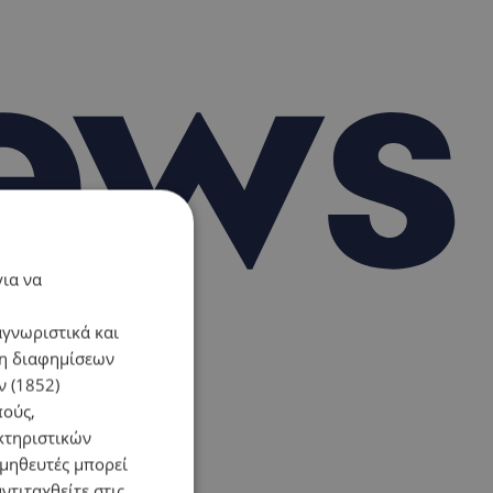
για να
αγνωριστικά και
ση διαφημίσεων
 (1852)
πούς,
κτηριστικών
ομηθευτές μπορεί
ντιταχθείτε στις