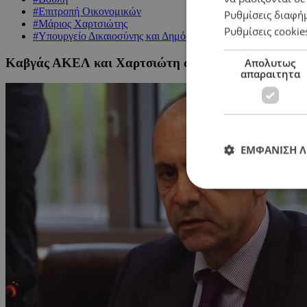
#Επιτροπή Οικονομικών
Ρυθμίσεις διαφή
#Μάριος Χαρτσιώτης
Ρυθμίσεις cookie
#Υπουργείο Δικαιοσύνης και Δημόσιας Τάξης
Καβγάς ΑΚΕΛ και Χαρτσιώτη στη Βουλή: «Είσαι ο μ
Απολυτως
απαραιτητα
ΕΜΦΑΝΙΣΗ 