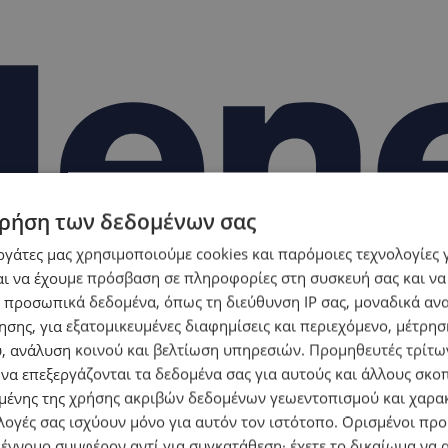
ρήση των δεδομένων σας
εργάτες μας χρησιμοποιούμε cookies και παρόμοιες τεχνολογίες 
ι να έχουμε πρόσβαση σε πληροφορίες στη συσκευή σας και να
 προσωπικά δεδομένα, όπως τη διεύθυνση IP σας, μοναδικά αν
σης, για εξατομικευμένες διαφημίσεις και περιεχόμενο, μέτρη
υ, ανάλυση κοινού και βελτίωση υπηρεσιών.
Προμηθευτές τρίτων
 να επεξεργάζονται τα δεδομένα σας για αυτούς και άλλους σκο
ένης της χρήσης ακριβών δεδομένων γεωεντοπισμού και χαρα
λογές σας ισχύουν μόνο για αυτόν τον ιστότοπο. Ορισμένοι πρ
 έννομο συμφέρον αντί για συγκατάθεση· έχετε το δικαίωμα να α