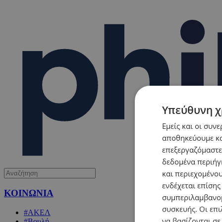
Υπεύθυνη χ
Εμείς και οι συν
αποθηκεύουμε κα
επεξεργαζόμαστε
δεδομένα περιήγη
και περιεχομένο
ενδέχεται επίσης
ΚΟΙΝΩΝΙΑ
συμπεριλαμβανομ
συσκευής. Οι επι
#ΑΚΕΛ
να βασίζονται σε
#Βουλή