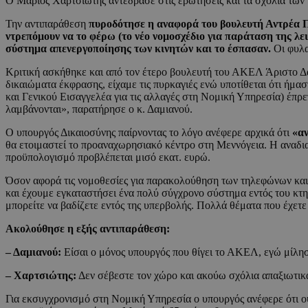
Ο Μάριος Χαρτσιώτης αντέδρασε στις ερωτήσεις και τα σχόλια των
Την αντιπαράθεση
πυροδότησε η αναφορά του βουλευτή Αντρέα Π
ντρεπόμουν να το φέρω (το νέο νομοσχέδιο για παράταση της λει
σύστημα απενεργοποίησης των κινητών και το έσπασαν.
Οι φυλα
Κριτική ασκήθηκε και από τον έτερο βουλευτή του ΑΚΕΛ Άριστο Δαμ
δικαιώματα έκφρασης, είχαμε τις πυρκαγιές ενώ υποτίθεται ότι ήμασ
και Γενικού Εισαγγελέα για τις αλλαγές στη Νομική Υπηρεσία) έπρεπ
λαμβάνονται», παρατήρησε ο κ. Δαμιανού.
Ο υπουργός Δικαιοσύνης παίρνοντας το λόγο ανέφερε αρχικά ότι
«αν
θα ετοιμαστεί το προαναχωρησιακό κέντρο στη Μεννόγεια. Η αναδια
προϋπολογισμό προβλέπεται μισό εκατ. ευρώ.
Όσον αφορά τις νομοθεσίες για παρακολούθηση των τηλεφώνων και
και έχουμε εγκαταστήσει ένα πολύ σύγχρονο σύστημα εντός του κ
μπορείτε να βαδίζετε εντός της υπερβολής. Πολλά θέματα που έχετε
Ακολούθησε η εξής αντιπαράθεση:
– Δαμιανού:
Είσαι ο μόνος υπουργός που θίγει το ΑΚΕΛ, εγώ μίλησ
– Χαρτσιώτης:
Δεν σέβεστε τον χώρο και ακούω σχόλια απαξιωτικά
Για εκσυγχρονισμό στη Νομική Υπηρεσία ο υπουργός ανέφερε ότι ουδ