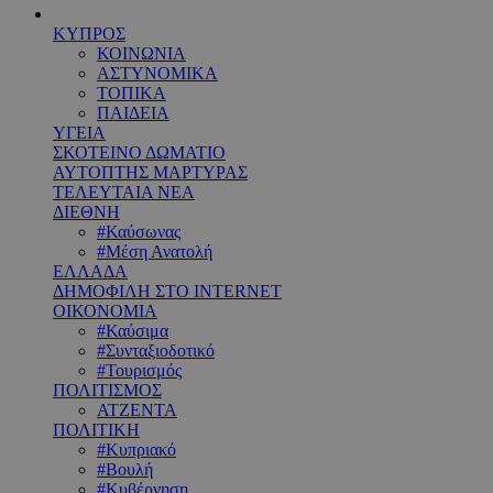
ΚΥΠΡΟΣ
ΚΟΙΝΩΝΙΑ
ΑΣΤΥΝΟΜΙΚΑ
ΤΟΠΙΚΑ
ΠΑΙΔΕΙΑ
ΥΓΕΙΑ
ΣΚΟΤΕΙΝΟ ΔΩΜΑΤΙΟ
ΑΥΤΟΠΤΗΣ ΜΑΡΤΥΡΑΣ
ΤΕΛΕΥΤΑΙΑ ΝΕΑ
ΔΙΕΘΝΗ
#Καύσωνας
#Μέση Ανατολή
ΕΛΛΑΔΑ
ΔΗΜΟΦΙΛΗ ΣΤΟ INTERNET
ΟΙΚΟΝΟΜΙΑ
#Καύσιμα
#Συνταξιοδοτικό
#Τουρισμός
ΠΟΛΙΤΙΣΜΟΣ
ΑΤΖΕΝΤΑ
ΠΟΛΙΤΙΚΗ
#Κυπριακό
#Βουλή
#Κυβέρνηση