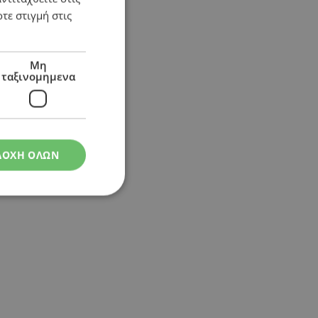
τε στιγμή στις
τικά για εμένα»
Μη
ταξινομημενα
ΔΟΧΗ ΟΛΩΝ