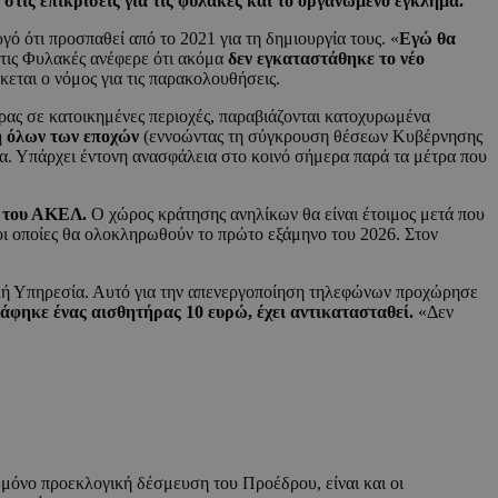
στις επικρίσεις για τις φυλακές και το οργανωμένο έγκλημα.
ό ότι προσπαθεί από το 2021 για τη δημιουργία τους. «
Εγώ θα
τις Φυλακές ανέφερε ότι ακόμα
δεν εγκαταστάθηκε το νέο
κεται ο νόμος για τις παρακολουθήσεις.
ρας σε κατοικημένες περιοχές, παραβιάζονται κατοχυρωμένα
η όλων των εποχών
(εννοώντας τη σύγκρουση θέσεων Κυβέρνησης
σία. Υπάρχει έντονη ανασφάλεια στο κοινό σήμερα παρά τα μέτρα που
ν του ΑΚΕΛ.
Ο χώρος κράτησης ανηλίκων θα είναι έτοιμος μετά που
 οι οποίες θα ολοκληρωθούν το πρώτο εξάμηνο του 2026. Στον
ική Υπηρεσία. Αυτό για την απενεργοποίηση τηλεφώνων προχώρησε
τράφηκε ένας αισθητήρας 10 ευρώ, έχει αντικατασταθεί.
«Δεν
 μόνο προεκλογική δέσμευση του Προέδρου, είναι και οι