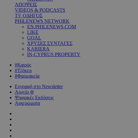
ΑΠΟΨΕΙΣ
VIDEOS & PODCASTS
TV ΟΔΗΓΟΣ
PHILENEWS NETWORK
EN.PHILENEWS.COM
LIKE
GOAL
ΧΡΥΣΕΣ ΣΥΝΤΑΓΕΣ
KARIERA
IN-CYPRUS PROPERTY
#Καιρός
#Τζόκερ
#Φαρμακεία
Εγγραφή στο Newsletter
Αρχείο Φ
Ψηφιακές Εκδόσεις
Αφιερώματα