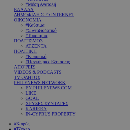
#Μέση Ανατολή
ΕΛΛΑΔΑ
ΔΗΜΟΦΙΛΗ ΣΤΟ INTERNET
ΟΙΚΟΝΟΜΙΑ
#Καύσιμα
#Συνταξιοδοτικό
#Τουρισμός
ΠΟΛΙΤΙΣΜΟΣ
ΑΤΖΕΝΤΑ
ΠΟΛΙΤΙΚΗ
#Κυπριακό
#Παγκύπριες Εξετάσεις
ΑΠΟΨΕΙΣ
VIDEOS & PODCASTS
TV ΟΔΗΓΟΣ
PHILENEWS NETWORK
EN.PHILENEWS.COM
LIKE
GOAL
ΧΡΥΣΕΣ ΣΥΝΤΑΓΕΣ
KARIERA
IN-CYPRUS PROPERTY
#Καιρός
#Τζόκερ