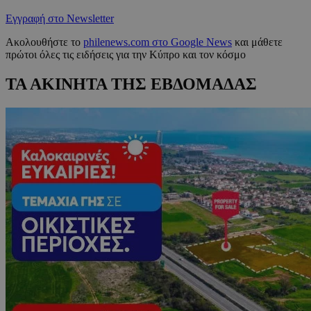
Εγγραφή στο Newsletter
Ακολουθήστε το
philenews.com στο Google News
και μάθετε
πρώτοι όλες τις ειδήσεις για την Κύπρο και τον κόσμο
ΤΑ ΑΚΙΝΗΤΑ ΤΗΣ ΕΒΔΟΜΑΔΑΣ