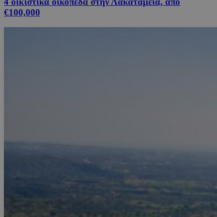
4 οικιστικά οικόπεδα στην Λακατάμεια, από
€100,000