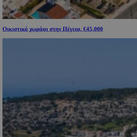
Οικιστικό χωράφι στην Πέγεια, €45,000