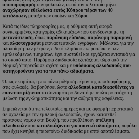
αποσυμφόρηση
των φυλακών, αφού τον τελευταίο μήνα
αναχώρησαν εθελούσια εκτός Κύπρου πέραν των 40
κατάδικων,
μεταξύ των οποίων και
Σύροι
.
Κατά τις ίδιες πληροφορίες μας, η ρύθμιση αυτή αφορά
συγκεκριμένες κατηγορίες αδικημάτων που συνδέονται με τη
μετανάστευση
, όπως
παράνομη είσοδος
,
παράνομη παραμονή
και
πλαστογραφία
μεταναστευτικών εγγράφων. Μάλιστα, για την
υλοποίηση των μέτρων, ειδικό κλιμάκιο εκπροσώπων των
εμπλεκόμενων τμημάτων έχει συσταθεί και εργάζεται εντατικά για
το σκοπό αυτό. Παρόμοια διαδικασία εξετάζεται τώρα από την
Νομική Υπηρεσία σε σχέση και με
υπόδικους αλλοδαπούς που
κατηγορούνται για τα πιο πάνω αδικήματα.
Όπως εκτιμάται, η πιο πάνω ρύθμιση πέραν της αποσυμφόρησης
στις φυλακές, θα βοηθήσει ώστε
αλλοδαποί καταδικασθέντες
να
επαναπατρίζονται
το συντομότερο δυνατό με απώτερο στόχο τη
μείωση της εγκληματικότητας και την αύξηση της ασφάλειας.
Σημειώνεται ότι τις τελευταίες ημέρες και με αφορμή περιστατικά
σε σχολεία με την εμπλοκή αλλοδαπών, έχουν κατατεθεί
προτάσεις νόμου στη Βουλή, που προβλέπουν
απέλαση
αλλοδαπών
που
καταδικάζονται για ποινικά αδικήματα
, παρόλο
που έχει κινηθεί η παραπάνω διαδικασία με απτά αποτελέσματα.