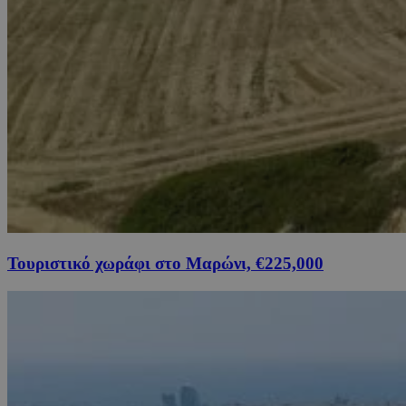
Τουριστικό χωράφι στο Μαρώνι, €225,000