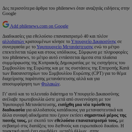
Δες περισσότερα άρθρα του philenews όταν αναζητάς ειδήσεις στην
Google
Add philenews.com on Google
Διαδικασίες για εθελούσιο επαναπατρισμό 40 και πλέον
αλλοδαπών
κρατουμένων κίνησε το
Υπουργείο Δικαιοσύνης
σε
συνεργασία με το
Υφυπουργείο Μετανάστευσης
ενώ το μέτρο
επεκτείνεται τώρα και στους υπόδικους. Σύμφωνα με πληροφορίες
του philenews, το μέτρο αυτό εντάσσεται άμεσα στα πλαίσια
συμμόρφωσης της Κυπριακής Δημοκρατίας με τις εισηγήσεις του
Συμβουλίου της Ευρώπης και με τις συστάσεις της Επιτροπής Κατά
των Βασανιστηρίων του Συμβουλίου Ευρώπης (CPT) για το θέμα
διαχείρισης παράτυπης μετανάστευσης αλλά και για
αποσυμφόρηση των
Φυλακών
.
Γι’ αυτό και το τελευταίο διάστημα το Υπουργείο Δικαιοσύνης
ανέλαβε πρωτοβουλία ώστε μετά από συνεννόηση με τον
Υφυπουργό Μετανάστευσης,
εισήχθη μια νέα πρόσθετη
διαδικασία
για αλλοδαπούς κατάδικους για μεταναστευτικά και
άλλα συναφή αδικήματα που έχουν εκτίσει
σημαντικό μέρος της
ποινής τους,
με σκοπό τον
εθελούσιο επαναπατρισμό τους,
με
σεβασμό στις διατάξεις του διεθνούς και ευρωπαϊκού δικαίου. Η
πρακτική αυτή έχει συμβάλει, μεταξύ άλλων, στην