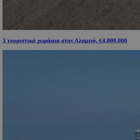
3 τουριστικά χωράφια στην Αλαμινό, €4,000,000