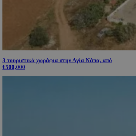
3 τουριστικά χωράφια στην Αγία Νάπα, από
€500,000