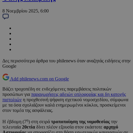
8 Νοεμβρίου 2025, 6:00
Δες περισσότερα άρθρα του philenews όταν αναζητάς ειδήσεις στην
Google
Add philenews.com on Google
Βάζει τροχοπέδη σε ενδεχόμενες παρεμβάσεις πολιτικών
προσώπων για
παραχωρήσεις αδειών οπλοφορίας και δη κατοχής
πιστολιών
η προχθεσινή ψήφιση σχετικού νομοσχεδίου, σύμφωνα
με τα όσα σχολιάζουν καλά ενημερωμένοι κύκλοι, προσκείμενοι
στον τομέα της ασφάλειας.
η
Η έβδομη (7
) στη σειρά
τροποποίηση της νομοθεσίας
την
τελευταία
20ετία
δίνει πλέον εξουσία στον εκάστοτε
αρχηγό
Αστυνομίας
να αποφασίζει στη βάση εσωτερικών κανονισμών σε