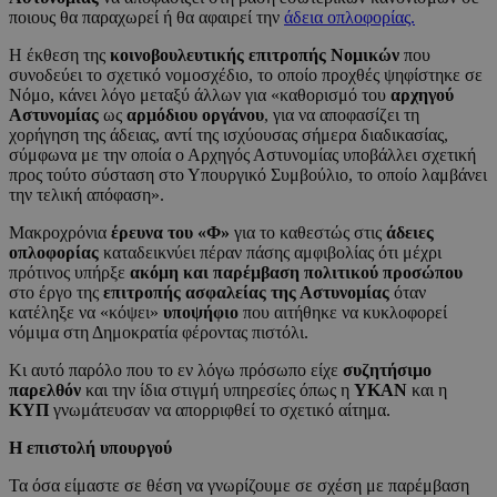
ποιους θα παραχωρεί ή θα αφαιρεί την
άδεια οπλοφορίας.
Η έκθεση της
κοινοβουλευτικής επιτροπής Νομικών
που
συνοδεύει το σχετικό νομοσχέδιο, το οποίο προχθές ψηφίστηκε σε
Νόμο, κάνει λόγο μεταξύ άλλων για «καθορισμό του
αρχηγού
Αστυνομίας
ως
αρμόδιου οργάνου
, για να αποφασίζει τη
χορήγηση της άδειας, αντί της ισχύουσας σήμερα διαδικασίας,
σύμφωνα με την οποία ο Αρχηγός Αστυνομίας υποβάλλει σχετική
προς τούτο σύσταση στο Υπουργικό Συμβούλιο, το οποίο λαμβάνει
την τελική απόφαση».
Μακροχρόνια
έρευνα του «Φ»
για το καθεστώς στις
άδειες
οπλοφορίας
καταδεικνύει πέραν πάσης αμφιβολίας ότι μέχρι
πρότινος υπήρξε
ακόμη και παρέμβαση πολιτικού προσώπου
στο έργο της
επιτροπής ασφαλείας της Αστυνομίας
όταν
κατέληξε να «κόψει»
υποψήφιο
που αιτήθηκε να κυκλοφορεί
νόμιμα στη Δημοκρατία φέροντας πιστόλι.
Κι αυτό παρόλο που το εν λόγω πρόσωπο είχε
συζητήσιμο
παρελθόν
και την ίδια στιγμή υπηρεσίες όπως η
ΥΚΑΝ
και η
ΚΥΠ
γνωμάτευσαν να απορριφθεί το σχετικό αίτημα.
Η επιστολή υπουργού
Τα όσα είμαστε σε θέση να γνωρίζουμε σε σχέση με παρέμβαση