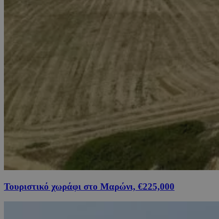
Τουριστικό χωράφι στο Μαρώνι, €225,000