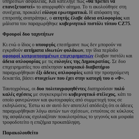
υπηρεσιών ασφαλείας. Και κατέληγε πως
«θα πρέπει να
επανεξεταστεί»
το απορριφθέν αίτημα. Το τι ακολούθησε στη
συνέχεια, προκαλεί
εύλογα ερωτηματικά.
Η απόφαση της
επιτροπής ανατράπηκε, ο
αιτητής έλαβε άδεια οπλοφορίας
και
μάλιστα του παραχωρήθηκε
κυβερνητικό πιστόλι τύπου
CZ
75
.
Φρουροί δυο ταχυτήτων
Κι ενώ ο ίδιος ο
υπουργός
επεσήμαινε πως δεν μπορούν να
εγκριθούν
αιτήματα ιδιωτών φυλάκων
, την ίδια περίοδο
φρουροί κυπριοποιημένων επιχειρηματιών
έλαβαν πιστόλι και
άδεια οπλοφορίας
με τις
ευλογίες της Δημοκρατίας
. Σε δυο
επιχειρηματίες που απέκτησαν
κυπριακό διαβατήριο
παραχωρήθηκαν
έξι άδειες οπλοφορίες
κατά την προηγούμενη
δεκαετία, βάσει
στοιχείων που έχει στην κατοχή του ο «Φ
».
Ταυτοχρόνως, οι
δυο πολιτογραφηθέντες
διατηρούσαν
πολύ
καλές σχέσεις
με συγκεκριμένο
κυβερνητικό στέλεχος
, κάτι το
οποίο φανερώνουν και φωτογραφίες από συμμετοχή τους σε
εκδηλώσεις. Έστω κι αν αυτό δεν αποτελεί απόδειξη ότι οι άδειες
παραχωρήθηκαν λόγω αυτών των σχέσεων, εντούτοις σε κύκλους
της ασφάλειας σχολιαζόταν ποικιλοτρόπως το γεγονός και μοιραία
τροφοδοτείτο η επιζήμια προκατάληψη.
Παρακολουθείτο