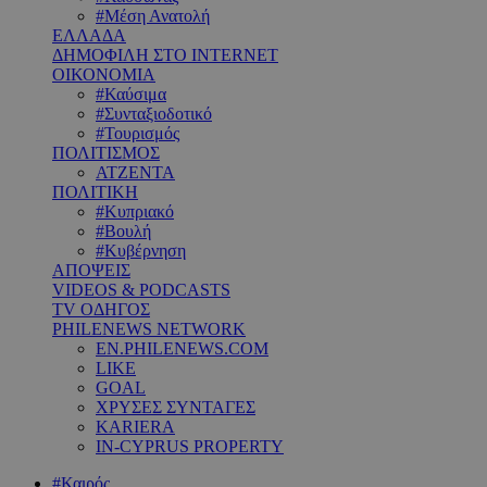
#Μέση Ανατολή
ΕΛΛΑΔΑ
ΔΗΜΟΦΙΛΗ ΣΤΟ INTERNET
ΟΙΚΟΝΟΜΙΑ
#Καύσιμα
#Συνταξιοδοτικό
#Τουρισμός
ΠΟΛΙΤΙΣΜΟΣ
ΑΤΖΕΝΤΑ
ΠΟΛΙΤΙΚΗ
#Κυπριακό
#Βουλή
#Κυβέρνηση
ΑΠΟΨΕΙΣ
VIDEOS & PODCASTS
TV ΟΔΗΓΟΣ
PHILENEWS NETWORK
EN.PHILENEWS.COM
LIKE
GOAL
ΧΡΥΣΕΣ ΣΥΝΤΑΓΕΣ
KARIERA
IN-CYPRUS PROPERTY
#Καιρός