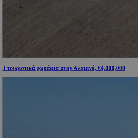
3 τουριστικά χωράφια στην Αλαμινό, €4,000,000