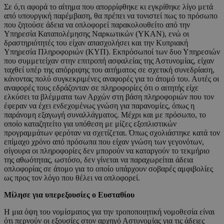
Σε ό,τι αφορά το αίτημα που απορρίφθηκε κι εγκρίθηκε λίγο μετά
από υπουργική παρέμβαση, θα πρέπει να τονιστεί πως το πρόσωπο
που ζητούσε άδεια να οπλοφορεί παρακολουθείτο από την
Υπηρεσία Καταπολέμησης Ναρκωτικών (ΥΚΑΝ), ενώ οι
δραστηριότητές του είχαν απασχολήσει και την Κυπριακή
Υπηρεσία Πληροφοριών (ΚΥΠ). Εκπρόσωποί των δυο Υπηρεσιών
που συμμετείχαν στην επιτροπή ασφαλείας της Αστυνομίας, είχαν
ταχθεί υπέρ της απόρριψης του αιτήματος σε σχετική συνεδρίαση,
κάνοντας πολύ συγκεκριμένες αναφορές για το άτομό του. Αυτές οι
αναφορές τους εδράζονταν σε πληροφορίες ότι ο αιτητής είχε
ελκύσει τα βλέμματα των Αρχών στη βάση πληροφοριών που τον
έφεραν να έχει ενδεχομένως γνώση για παρανομίες, όπως η
παράνομη εξαγωγή συναλλάγματος. Μέχρι και με πρόσωπο, το
οποίο καταζητείτο για υπόθεση με μίζες εξοπλιστικών
προγραμμάτων φερόταν να σχετίζεται. Όπως σχολιάστηκε κατά τον
επίμαχο χρόνο από πρόσωπα που είχαν γνώση των γεγονότων,
σίγουρα οι πληροφορίες δεν μπορούν να καταργούν το τεκμήριο
της αθωότητας, ωστόσο, δεν γίνεται να παραχωρείται άδεια
οπλοφορίας σε άτομο για το οποίο υπάρχουν σοβαρές αμφιβολίες
ως προς τον λόγο που θέλει να οπλοφορεί.
Μίλησε για υπερεξουσίες ο Ευσταθίου
Η μια όψη του νομίσματος για την τροποποιητική νομοθεσία είναι
ότι περνούν οι εξουσίες στον αρχηγό Αστυνομίας για τις άδειες