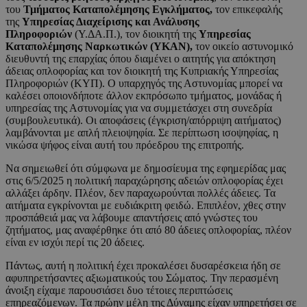
του
Τμήματος Καταπολέμησης Εγκλήματος,
τον επικεφαλής
της
Υπηρεσίας Διαχείρισης και Ανάλυσης
Πληροφοριών
(Υ.ΔΑ.Π.), τον διοικητή της
Υπηρεσίας
Καταπολέμησης Ναρκωτικών (ΥΚΑΝ),
τον οικείο αστυνομικό
διευθυντή της επαρχίας όπου διαμένει ο αιτητής για απόκτηση
άδειας οπλοφορίας και τον διοικητή της Κυπριακής Υπηρεσίας
Πληροφοριών (ΚΥΠ). Ο υπαρχηγός της Αστυνομίας μπορεί να
καλέσει οποιονδήποτε άλλον εκπρόσωπο τμήματος, μονάδας ή
υπηρεσίας της Αστυνομίας για να συμμετάσχει στη συνεδρία
(συμβουλευτικά). Οι αποφάσεις (έγκριση/απόρριψη αιτήματος)
λαμβάνονται με απλή πλειοψηφία. Σε περίπτωση ισοψηφίας, η
νικώσα ψήφος είναι αυτή του πρόεδρου της επιτροπής.
Να σημειωθεί ότι σύμφωνα με δημοσίευμα της εφημερίδας μας
στις 6/5/2025 η πολιτική παραχώρησης αδειών οπλοφορίας έχει
αλλάξει άρδην. Πλέον, δεν παραχωρούνται πολλές άδειες. Τα
αιτήματα εγκρίνονται με ευδιάκριτη φειδώ. Επιπλέον, χθες στην
προσπάθειά μας να λάβουμε απαντήσεις από γνώστες του
ζητήματος, μας αναφέρθηκε ότι από 80 άδειες οπλοφορίας, πλέον
είναι εν ισχύι περί τις 20 άδειες.
Πάντως, αυτή η πολιτική έχει προκαλέσει δυσαρέσκεια ήδη σε
αφυπηρετήσαντες αξιωματικούς του Σώματος. Την περασμένη
άνοιξη είχαμε παρουσιάσει δυο τέτοιες περιπτώσεις
επηρεαζόμενων. Τα πρώην μέλη της Δύναμης είχαν υπηρετήσει σε