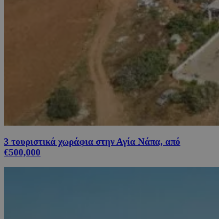
3 τουριστικά χωράφια στην Αγία Νάπα, από
€500,000