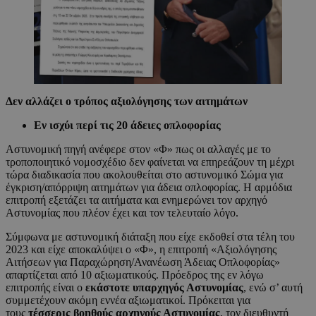
Δεν αλλάζει ο τρόπος αξιολόγησης των αιτημάτων
Εν ισχύι περί τις 20 άδειες οπλοφορίας
Αστυνομική πηγή ανέφερε στον «Φ» πως οι αλλαγές με το
τροποποιητικό νομοσχέδιο δεν φαίνεται να επηρεάζουν τη μέχρι
τώρα διαδικασία που ακολουθείται στο αστυνομικό Σώμα για
έγκριση/απόρριψη αιτημάτων για άδεια οπλοφορίας. Η αρμόδια
επιτροπή εξετάζει τα αιτήματα και ενημερώνει τον αρχηγό
Αστυνομίας που πλέον έχει και τον τελευταίο λόγο.
Σύμφωνα με αστυνομική διάταξη που είχε εκδοθεί στα τέλη του
2023 και είχε αποκαλύψει ο «Φ», η επιτροπή «Αξιολόγησης
Αιτήσεων για Παραχώρηση/Ανανέωση Άδειας Οπλοφορίας»
απαρτίζεται από 10 αξιωματικούς. Πρόεδρος της εν λόγω
επιτροπής είναι ο
εκάστοτε υπαρχηγός Αστυνομίας
, ενώ σ’ αυτή
συμμετέχουν ακόμη εννέα αξιωματικοί. Πρόκειται για
τους
τέσσερις βοηθούς αρχηγούς Αστυνομίας
, τον διευθυντή