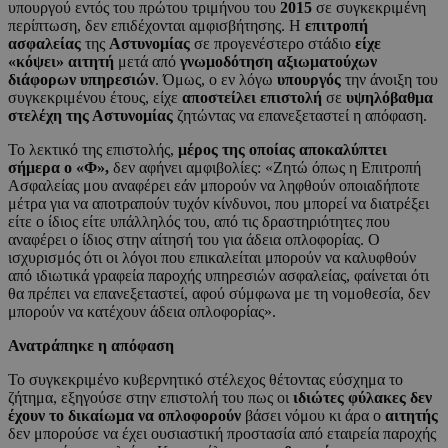
υπουργού εντός του πρώτου τριμήνου του
2015
σε συγκεκριμένη
περίπτωση, δεν επιδέχονται αμφισβήτησης. Η
επιτροπή
ασφαλείας
της
Αστυνομίας
σε προγενέστερο στάδιο
είχε
«κόψει» αιτητή
μετά από
γνωμοδότηση αξιωματούχων
διάφορων υπηρεσιών
. Όμως, ο εν λόγω
υπουργός
την άνοιξη του
συγκεκριμένου έτους, είχε
αποστείλει επιστολή
σε
υψηλόβαθμα
στελέχη της Αστυνομίας
ζητώντας να επανεξεταστεί η απόφαση.
Το λεκτικό της επιστολής,
μέρος της οποίας αποκαλύπτει
σήμερα ο «Φ»,
δεν αφήνει αμφιβολίες: «Ζητώ όπως η Επιτροπή
Ασφαλείας μου αναφέρει εάν μπορούν να ληφθούν οποιαδήποτε
μέτρα για να αποτραπούν τυχόν κίνδυνοι, που μπορεί να διατρέξει
είτε ο ίδιος είτε υπάλληλός του, από τις δραστηριότητες που
αναφέρει ο ίδιος στην αίτησή του για άδεια οπλοφορίας. Ο
ισχυρισμός ότι οι λόγοι που επικαλείται μπορούν να καλυφθούν
από ιδιωτικά γραφεία παροχής υπηρεσιών ασφαλείας, φαίνεται ότι
θα πρέπει να επανεξεταστεί, αφού σύμφωνα με τη νομοθεσία, δεν
μπορούν να κατέχουν άδεια οπλοφορίας».
Ανατράπηκε η απόφαση
Το συγκεκριμένο κυβερνητικό στέλεχος θέτοντας εύσχημα το
ζήτημα, εξηγούσε στην επιστολή του πως οι
ιδιώτες φύλακες
δεν
έχουν το δικαίωμα να οπλοφορούν
βάσει νόμου κι άρα ο
αιτητής
δεν μπορούσε να έχει ουσιαστική προστασία από εταιρεία παροχής