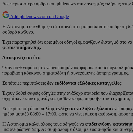
Δες περισσότερα άρθρα του philenews όταν αναζητάς ειδήσεις στην
Add philenews.com on Google
Η Αστυνομία υπενθυμίζει στο κοινό ότι η απρόσκοπτη και άμεση δ
σοβαρό κίνδυνο.
Έχει παρατηρηθεί ότι ορισμένοι οδηγοί εμφανίζουν δισταγμό στο 
φωτοεπισήμανσης.
Διευκρινίζεται ότι:
Όταν ασθενοφόρο με ενεργοποιημένους φάρους και σειρήνα πλησιάζ
παραβίαση κόκκινου σηματοδότη ή συνεχόμενης άσπρης γραμμής.
Σε τέτοιες περιπτώσεις
δεν εκδίδονται εξώδικες καταγγελίες.
Έχουν δοθεί σαφείς οδηγίες στην ανάδοχο εταιρεία που διαχειρίζετα
οχημάτων έκτακτης ανάγκης (ασθενοφόρα, πυροσβεστικά οχήματα, π
Σε περίπτωση όπου πολίτης
ενδέχεται να λάβει εξώδικο
ενώ παραχω
ημέρα μεταξύ 08:00 – 17:00, ώστε να γίνει άμεση ακύρωση, αφού π
Η Αστυνομία καλεί όλους τους οδηγούς να
επιδεικνύουν κατανόησ
μια ανθρώπινη ζωή. Ας συμβάλουμε όλοι, με ευαισθησία και συνεργα