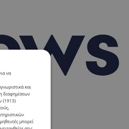
για να
αγνωριστικά και
ση διαφημίσεων
 (1913)
πούς,
κτηριστικών
ομηθευτές μπορεί
ντιταχθείτε στις