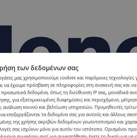
ρήση των δεδομένων σας
εργάτες μας χρησιμοποιούμε cookies και παρόμοιες τεχνολογίες 
ι να έχουμε πρόσβαση σε πληροφορίες στη συσκευή σας και να
 προσωπικά δεδομένα, όπως τη διεύθυνση IP σας, μοναδικά αν
σης, για εξατομικευμένες διαφημίσεις και περιεχόμενο, μέτρη
υ, ανάλυση κοινού και βελτίωση υπηρεσιών.
Προμηθευτές τρίτων
 να επεξεργάζονται τα δεδομένα σας για αυτούς και άλλους σκο
ένης της χρήσης ακριβών δεδομένων γεωεντοπισμού και χαρα
λογές σας ισχύουν μόνο για αυτόν τον ιστότοπο. Ορισμένοι πρ
 έννομο συμφέρον αντί για συγκατάθεση· έχετε το δικαίωμα να α