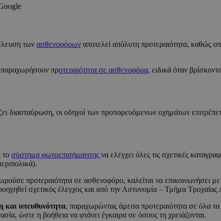
 Google
ιέλευση των
ασθενοφόρων
αποτελεί απόλυτη προτεραιότητα, καθώς οπ
να παραχωρήσουν πρ
οτεραιότητα σε ασθενοφόρα
, ειδικά όταν βρίσκοντ
ει διασταύρωση, οι οδηγοί των προπορευόμενων οχημάτων επιτρέπεται
ι το
σύστημα φωτοεπισήμανσης
να ελέγχει όλες τις σχετικές καταγρα
εριπολικά).
ρούσε προτεραιότητα σε ασθενοφόρο, καλείται να επικοινωνήσει με 
ροηγηθεί σχετικός έλεγχος και από την Αστυνομία – Τμήμα Τροχαίας 
η και υπευθυνότητα
, παραχωρώντας άμεσα προτεραιότητα σε όλα τα 
σία, ώστε η βοήθεια να φτάνει έγκαιρα σε όσους τη χρειάζονται.