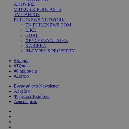
ΑΠΟΨΕΙΣ
VIDEOS & PODCASTS
TV ΟΔΗΓΟΣ
PHILENEWS NETWORK
EN.PHILENEWS.COM
LIKE
GOAL
ΧΡΥΣΕΣ ΣΥΝΤΑΓΕΣ
KARIERA
IN-CYPRUS PROPERTY
#Καιρός
#Τζόκερ
#Φαρμακεία
#Σκίτσο
Εγγραφή στο Newsletter
Αρχείο Φ
Ψηφιακές Εκδόσεις
Αφιερώματα