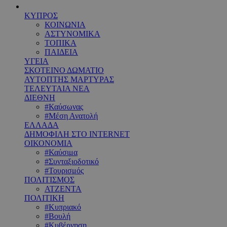
ΚΥΠΡΟΣ
ΚΟΙΝΩΝΙΑ
ΑΣΤΥΝΟΜΙΚΑ
ΤΟΠΙΚΑ
ΠΑΙΔΕΙΑ
ΥΓΕΙΑ
ΣΚΟΤΕΙΝΟ ΔΩΜΑΤΙΟ
ΑΥΤΟΠΤΗΣ ΜΑΡΤΥΡΑΣ
ΤΕΛΕΥΤΑΙΑ ΝΕΑ
ΔΙΕΘΝΗ
#Καύσωνας
#Μέση Ανατολή
ΕΛΛΑΔΑ
ΔΗΜΟΦΙΛΗ ΣΤΟ INTERNET
ΟΙΚΟΝΟΜΙΑ
#Καύσιμα
#Συνταξιοδοτικό
#Τουρισμός
ΠΟΛΙΤΙΣΜΟΣ
ΑΤΖΕΝΤΑ
ΠΟΛΙΤΙΚΗ
#Κυπριακό
#Βουλή
#Κυβέρνηση