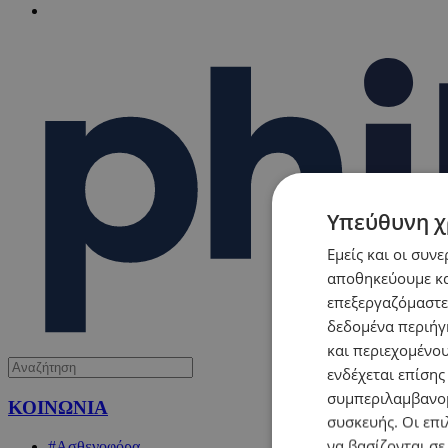
Υπεύθυνη χ
Εμείς και οι συν
αποθηκεύουμε κα
επεξεργαζόμαστε
δεδομένα περιήγη
και περιεχομένο
ενδέχεται επίσης
συμπεριλαμβανομ
ΚΟΙΝΩΝΙΑ
συσκευής. Οι επι
να βασίζονται σε
#Ασθενοφόρα