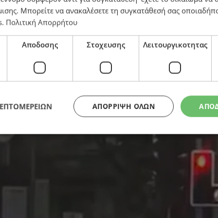
μισης
. Μπορείτε να ανακαλέσετε τη συγκατάθεσή σας οποιαδήπο
s
.
Πολιτική Απορρήτου
φανάρια με κάμερες – Οι οδηγίες της Αστυνομίας και 
Αποδοσης
Στοχευσης
Λειτουργικοτητας
ΛΕΠΤΟΜΕΡΕΙΩΝ
ΑΠΌΡΡΙΨΗ ΌΛΩΝ
ΑΠΟ