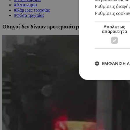
#Αστυνομία
Ρυθμίσεις διαφή
#Κάμερες τροχαίας
Ρυθμίσεις cookie
#Φώτα τροχαίας
Οδηγοί δεν δίνουν προτεραιότητα στα ασθενοφόρα σε 
Απολυτως
απαραιτητα
ΕΜΦΑΝΙΣΗ 