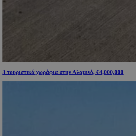
3 τουριστικά χωράφια στην Αλαμινό, €4,000,000