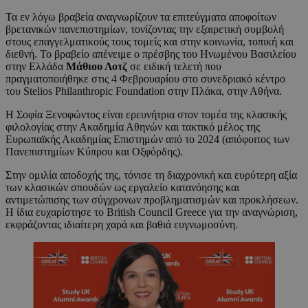
Τα εν λόγω βραβεία αναγνωρίζουν τα επιτεύγματα αποφοίτων
βρετανικών πανεπιστημίων, τονίζοντας την εξαιρετική συμβολή
στους επαγγελματικούς τους τομείς και στην κοινωνία, τοπική και
διεθνή. Το βραβείο απένειμε ο πρέσβης του Ηνωμένου Βασιλείου
στην Ελλάδα
Μάθιου Λοτζ
σε ειδική τελετή που
πραγματοποιήθηκε στις 4 Φεβρουαρίου στο συνεδριακό κέντρο
του Stelios Philanthropic Foundation στην Πλάκα, στην Αθήνα.
Η Σοφία Ξενοφώντος είναι ερευνήτρια στον τομέα της κλασικής
φιλολογίας στην Ακαδημία Αθηνών και τακτικό μέλος της
Ευρωπαϊκής Ακαδημίας Επιστημών από το 2024 (απόφοιτος των
Πανεπιστημίων Κύπρου και Οξφόρδης).
Στην ομιλία αποδοχής της, τόνισε τη διαχρονική και ευρύτερη αξία
των κλασικών σπουδών ως εργαλείο κατανόησης και
αντιμετώπισης των σύγχρονων προβληματισμών και προκλήσεων.
Η ίδια ευχαρίστησε το British Council Greece για την αναγνώριση,
εκφράζοντας ιδιαίτερη χαρά και βαθιά ευγνωμοσύνη.