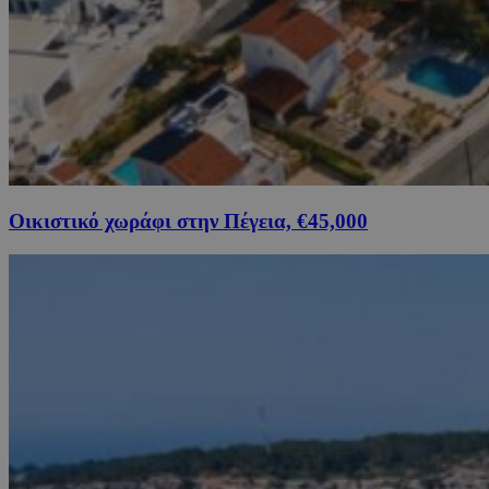
Οικιστικό χωράφι στην Πέγεια, €45,000