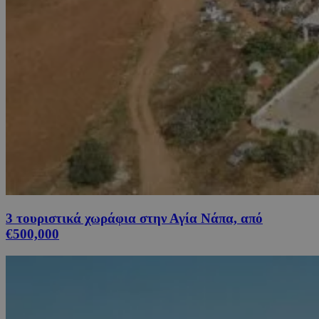
3 τουριστικά χωράφια στην Αγία Νάπα, από
€500,000