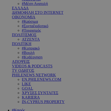
#Μέση Ανατολή
ΕΛΛΑΔΑ
ΔΗΜΟΦΙΛΗ ΣΤΟ INTERNET
ΟΙΚΟΝΟΜΙΑ
#Καύσιμα
#Συνταξιοδοτικό
#Τουρισμός
ΠΟΛΙΤΙΣΜΟΣ
ΑΤΖΕΝΤΑ
ΠΟΛΙΤΙΚΗ
#Κυπριακό
#Βουλή
#Κυβέρνηση
ΑΠΟΨΕΙΣ
VIDEOS & PODCASTS
TV ΟΔΗΓΟΣ
PHILENEWS NETWORK
EN.PHILENEWS.COM
LIKE
GOAL
ΧΡΥΣΕΣ ΣΥΝΤΑΓΕΣ
KARIERA
IN-CYPRUS PROPERTY
#Καιρός