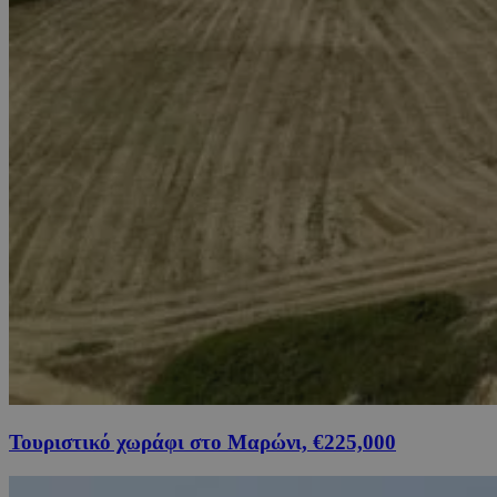
Τουριστικό χωράφι στο Μαρώνι, €225,000