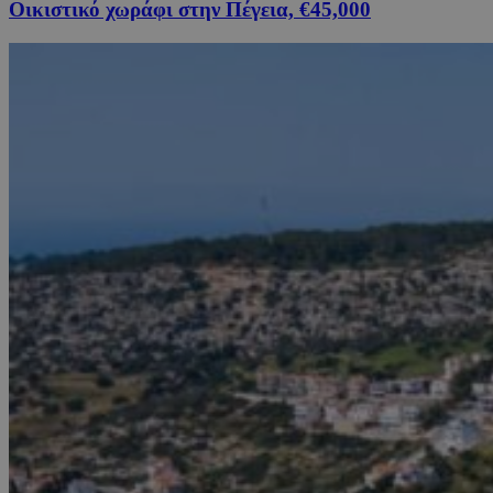
Οικιστικό χωράφι στην Πέγεια, €45,000