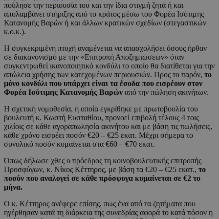
πούλησε την περιουσία του και την ίδια στιγμή ζητά ή και
απολαμβάνει στήριξης από το κράτος μέσω του Φορέα Ισότιμης
Κατανομής Βαρών ή και άλλων κρατικών σχεδίων (στεγαστικών
κ.ο.κ.).
Η συγκεκριμένη πτυχή αναμένεται να απασχολήσει όσους ήρθαν
σε διακανονισμό με την «Επιτροπή Αποζημιώσεων» όταν
συγκεντρωθεί ικανοποιητικό κονδύλι το οποίο θα διατίθεται για την
απώλεια χρήσης των κατεχομένων περιουσιών. Προς το παρόν,
το
μόνο κονδύλι που υπάρχει είναι τα έσοδα που εισρέουν στον
Φορέα Ισότιμης Κατανομής Βαρών
από την πώληση ακινήτων.
Η σχετική νομοθεσία, η οποία εγκρίθηκε με πρωτοβουλία του
βουλευτή κ. Κωστή Ευσταθίου, προνοεί επιβολή τέλους 4 τοις
χιλίοις σε κάθε αγοραπωλησία ακινήτου και με βάση τις πωλήσεις,
κάθε χρόνο εισρέει ποσόν €20 – €25 εκατ. Μέχρι σήμερα το
συνολικό ποσόν κυμαίνεται στα €60 – €70 εκατ.
Όπως δήλωσε χθες ο πρόεδρος τη κοινοβουλευτικής επιτροπής
Προσφύγων, κ. Νίκος Κέττηρος, με βάση τα €20 – €25 εκατ.,
το
ποσόν που αναλογεί σε κάθε πρόσφυγα κυμαίνεται σε €2 το
μήνα.
Ο κ. Κέττηρος ανέφερε επίσης, πως ένα από τα ζητήματα που
ηγέρθησαν κατά τη διάρκεια της συνεδρίας αφορά το κατά πόσον η