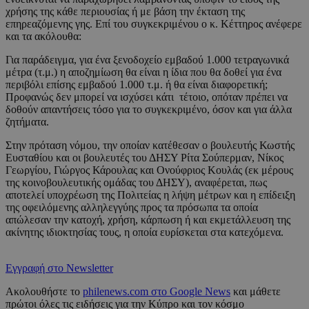
χρήσης της κάθε περιουσίας ή με βάση την έκταση της
επηρεαζόμενης γης. Επί του συγκεκριμένου ο κ. Κέττηρος ανέφερε
και τα ακόλουθα:
Για παράδειγμα, για ένα ξενοδοχείο εμβαδού 1.000 τετραγωνικά
μέτρα (τ.μ.) η αποζημίωση θα είναι η ίδια που θα δοθεί για ένα
περιβόλι επίσης εμβαδού 1.000 τ.μ. ή θα είναι διαφορετική;
Προφανώς δεν μπορεί να ισχύσει κάτι τέτοιο, οπόταν πρέπει να
δοθούν απαντήσεις τόσο για το συγκεκριμένο, όσον και για άλλα
ζητήματα.
Στην πρόταση νόμου, την οποίαν κατέθεσαν ο βουλευτής Κωστής
Ευσταθίου και οι βουλευτές του ΔΗΣΥ Ρίτα Σούπερμαν, Νίκος
Γεωργίου, Γιώργος Κάρουλας και Ονούφριος Κουλάς (εκ μέρους
της κοινοβουλευτικής ομάδας του ΔΗΣΥ), αναφέρεται, πως
αποτελεί υποχρέωση της Πολιτείας η λήψη μέτρων και η επίδειξη
της οφειλόμενης αλληλεγγύης προς τα πρόσωπα τα οποία
απώλεσαν την κατοχή, χρήση, κάρπωση ή και εκμετάλλευση της
ακίνητης ιδιοκτησίας τους, η οποία ευρίσκεται στα κατεχόμενα.
Εγγραφή στο Newsletter
Ακολουθήστε το
philenews.com στο Google News
και μάθετε
πρώτοι όλες τις ειδήσεις για την Κύπρο και τον κόσμο