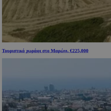
Τουριστικό χωράφι στο Μαρώνι, €225,000