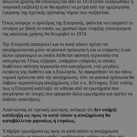
απώλεια χρήσης θα υπολογίζεται από το 1974 (όταν εκδηλώθηκε η
τουρκική εισβολή) ή αν θα αρχίσει να μετρά από την ημερομηνία
έγκρισης της σχετικής πρότασης νόμου που συζητείται.
Όπως ανέφερε ο πρόεδρος της Επιτροπής, φαίνεται να επικρατεί το
σενάριο με βάση το οποίο, ως χρονικό όριο έναρξης υπολογισμού
της απώλειας χρήσης θα θεωρηθεί το 1974.
Την Επιτροπή απασχολεί και το κατά πόσον πρέπει να
αποζημιώνονται μόνο τα φυσικά πρόσωπα ή και οι εταιρείες ή και
άλλοι οργανισμοί οι οποίοι διέθεταν ακίνητη περιουσία στα
κατεχόμενα. Όπως εξήγησε, υπάρχουν εταιρείες οι οποίες
διαθέτουν ακίνητη περιουσία στα κατεχόμενα, ενώ μεγάλες
εκτάσεις γης διαθέτει και η Εκκλησία. Αν αφαιρεθούν τα πιο πάνω
νομικά πρόσωπα από την αποζημίωση, τότε τα φυσικά πρόσωπα θα
λάβουν περισσότερη αποζημίωση, είπε ο κ. Κέττηρος. Είπε επίσης
πως η Επιτροπή κατέληξε σε κάποια από τα ερωτήματα που
ανεφύησαν σε πτυχές που αφορούν άλλα ερωτήματα και πρέπει να
δοθούν απαντήσεις.
Απαντώντας σε σχετική ερώτηση, ανέφερε ότι
δεν υπήρξε
κατάληξη ως προς το κατά πόσον η αποζημίωση θα
καταβάλλεται μηνιαίως ή ετησίως.
Υπήρξαν ερωτήματα ως προς το κατά πόσον η αποζημίωση
ενδείκνυται να παραχωρηθεί λαμβάνοντας υπόψιν το είδος της