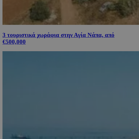
3 τουριστικά χωράφια στην Αγία Νάπα, από
€500,000