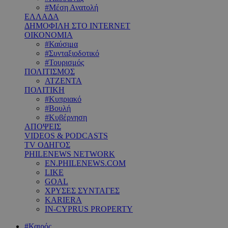
#Μέση Ανατολή
ΕΛΛΑΔΑ
ΔΗΜΟΦΙΛΗ ΣΤΟ INTERNET
ΟΙΚΟΝΟΜΙΑ
#Καύσιμα
#Συνταξιοδοτικό
#Τουρισμός
ΠΟΛΙΤΙΣΜΟΣ
ΑΤΖΕΝΤΑ
ΠΟΛΙΤΙΚΗ
#Κυπριακό
#Βουλή
#Κυβέρνηση
ΑΠΟΨΕΙΣ
VIDEOS & PODCASTS
TV ΟΔΗΓΟΣ
PHILENEWS NETWORK
EN.PHILENEWS.COM
LIKE
GOAL
ΧΡΥΣΕΣ ΣΥΝΤΑΓΕΣ
KARIERA
IN-CYPRUS PROPERTY
#Καιρός