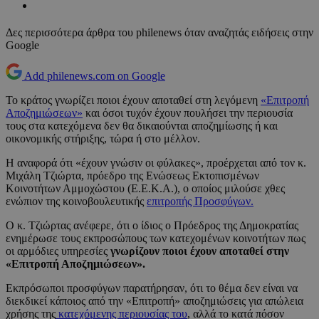
Δες περισσότερα άρθρα του philenews όταν αναζητάς ειδήσεις στην
Google
Add philenews.com on Google
Το κράτος γνωρίζει ποιοι έχουν αποταθεί στη λεγόμενη
«Επιτροπή
Αποζημιώσεων»
και όσοι τυχόν έχουν πουλήσει την περιουσία
τους στα κατεχόμενα δεν θα δικαιούνται αποζημίωσης ή και
οικονομικής στήριξης, τώρα ή στο μέλλον.
Η αναφορά ότι «έχουν γνώσιν οι φύλακες», προέρχεται από τον κ.
Μιχάλη Τζιώρτα, πρόεδρο της Ενώσεως Εκτοπισμένων
Κοινοτήτων Αμμοχώστου (Ε.Ε.Κ.Α.), ο οποίος μιλούσε χθες
ενώπιον της κοινοβουλευτικής
επιτροπής Προσφύγων.
Ο κ. Τζιώρτας ανέφερε, ότι ο ίδιος ο Πρόεδρος της Δημοκρατίας
ενημέρωσε τους εκπροσώπους των κατεχομένων κοινοτήτων πως
οι αρμόδιες υπηρεσίες
γνωρίζουν ποιοι έχουν αποταθεί στην
«Επιτροπή Αποζημιώσεων».
Εκπρόσωποι προσφύγων παρατήρησαν, ότι το θέμα δεν είναι να
διεκδικεί κάποιος από την «Επιτροπή» αποζημιώσεις για απώλεια
χρήσης της
κατεχόμενης περιουσίας του
, αλλά το κατά πόσον