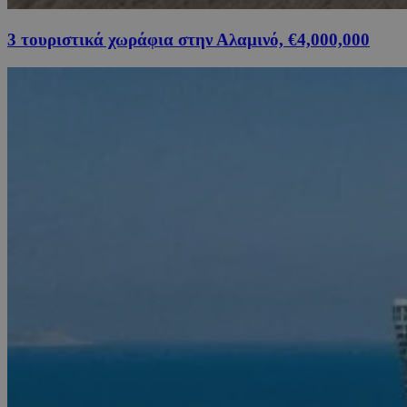
3 τουριστικά χωράφια στην Αλαμινό, €4,000,000