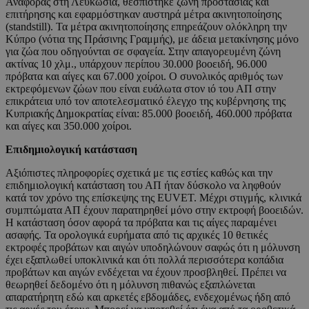
Αναφοράς στη Λευκωσία, θεσπίστηκε ζώνη προστασίας και
επιτήρησης και εφαρμόστηκαν αυστηρά μέτρα ακινητοποίησης
(standstill). Τα μέτρα ακινητοποίησης επηρεάζουν ολόκληρη την
Κύπρο (νότια της Πράσινης Γραμμής), με άδεια μετακίνησης μόνο
για ζώα που οδηγούνται σε σφαγεία. Στην απαγορευμένη ζώνη
ακτίνας 10 χλμ., υπάρχουν περίπου 30.000 βοοειδή, 96.000
πρόβατα και αίγες και 67.000 χοίροι. Ο συνολικός αριθμός των
εκτρεφόμενων ζώων που είναι ευάλωτα στον ιό του ΑΠ στην
επικράτεια υπό τον αποτελεσματικό έλεγχο της κυβέρνησης της
Κυπριακής Δημοκρατίας είναι: 85.000 βοοειδή, 460.000 πρόβατα
και αίγες και 350.000 χοίροι.
Επιδημιολογική κατάσταση
Αξιόπιστες πληροφορίες σχετικά με τις εστίες καθώς και την
επιδημιολογική κατάσταση του ΑΠ ήταν δύσκολο να ληφθούν
κατά τον χρόνο της επίσκεψης της EUVET. Μέχρι στιγμής, κλινικά
συμπτώματα ΑΠ έχουν παρατηρηθεί μόνο στην εκτροφή βοοειδών.
Η κατάσταση όσον αφορά τα πρόβατα και τις αίγες παραμένει
ασαφής. Τα ορολογικά ευρήματα από τις αρχικές 10 θετικές
εκτροφές προβάτων και αιγών υποδηλώνουν σαφώς ότι η μόλυνση
έχει εξαπλωθεί υποκλινικά και ότι πολλά περισσότερα κοπάδια
προβάτων και αιγών ενδέχεται να έχουν προσβληθεί. Πρέπει να
θεωρηθεί δεδομένο ότι η μόλυνση πιθανώς εξαπλώνεται
απαρατήρητη εδώ και αρκετές εβδομάδες, ενδεχομένως ήδη από