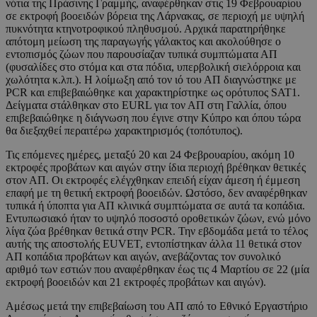
νότια της Πράσινης Γραμμής, αναφέρθηκαν στις 19 Φεβρουαρίου
σε εκτροφή βοοειδών βόρεια της Λάρνακας, σε περιοχή με υψηλή
πυκνότητα κτηνοτροφικού πληθυσμού. Αρχικά παρατηρήθηκε
απότομη μείωση της παραγωγής γάλακτος και ακολούθησε ο
εντοπισμός ζώων που παρουσίαζαν τυπικά συμπτώματα ΑΠ
(φυσαλίδες στο στόμα και στα πόδια, υπερβολική σιελόρροια και
χωλότητα κ.λπ.). Η λοίμωξη από τον ιό του ΑΠ διαγνώστηκε με
PCR και επιβεβαιώθηκε και χαρακτηρίστηκε ως ορότυπος SAT1.
Δείγματα στάλθηκαν στο EURL για τον ΑΠ στη Γαλλία, όπου
επιβεβαιώθηκε η διάγνωση που έγινε στην Κύπρο και όπου τώρα
θα διεξαχθεί περαιτέρω χαρακτηρισμός (τοπότυπος).
Τις επόμενες ημέρες, μεταξύ 20 και 24 Φεβρουαρίου, ακόμη 10
εκτροφές προβάτων και αιγών στην ίδια περιοχή βρέθηκαν θετικές
στον ΑΠ. Οι εκτροφές ελέγχθηκαν επειδή είχαν άμεση ή έμμεση
επαφή με τη θετική εκτροφή βοοειδών. Ωστόσο, δεν αναφέρθηκαν
τυπικά ή ύποπτα για ΑΠ κλινικά συμπτώματα σε αυτά τα κοπάδια.
Εντυπωσιακό ήταν το υψηλό ποσοστό οροθετικών ζώων, ενώ μόνο
λίγα ζώα βρέθηκαν θετικά στην PCR. Την εβδομάδα μετά το τέλος
αυτής της αποστολής EUVET, εντοπίστηκαν άλλα 11 θετικά στον
ΑΠ κοπάδια προβάτων και αιγών, ανεβάζοντας τον συνολικό
αριθμό των εστιών που αναφέρθηκαν έως τις 4 Μαρτίου σε 22 (μία
εκτροφή βοοειδών και 21 εκτροφές προβάτων και αιγών).
Αμέσως μετά την επιβεβαίωση του ΑΠ από το Εθνικό Εργαστήριο