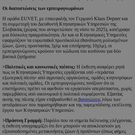
Οι διαπιστώσεις των εμπειρογνωμόνων
Η ομάδα EUVET, με επικεφαλής τον Γερμανό Klaus Depner και
τη συμμετοχή του Διευθυντή Κτηνιατρικών Υπηρεσιών της
Σλοβακίας (χώρας που αντιμετώπισε τη νόσο το 2025), κατέγραψε
μια δύσκολη πραγματικότητα. Αν και οι Κτηνιατρικές Υπηρεσίες
εφαρμόζουν τα ευρωπαϊκά πρωτόκολλα (θανάτωση μολυσμένων
ζώων, ζώνες προστασίας 3χλμ και επιτήρησης 10χλμ), οι
εμπειρογνώμονες κρούουν τον κώδωνα του κινδύνου για δύο
βασικά ζητήματα:
>Πολιτικές και κοινωνικές πιέσεις:
Η έκθεση αναφέρει ρητά
πως οι Κτηνιατρικές Υπηρεσίες εργάζονται υπό «τεράστια
εξωτερική πίεση» από αγροτικές οργανώσεις, ομάδες κτηνοτρόφων
και πολιτικές ομάδες. Οι εμπειρογνώμονες τονίζουν ότι οι
επιστήμονες πρέπει να αφεθούν να εργαστούν απερίσπαστοι, χωρίς
παρεμβάσεις από οικονομικά ή πολιτικά συμφέροντα. Εξαιτίας
αυτής της πίεσης είχαν επιβραδυνθεί οι
θανατώσεις
λόγω των
αντιδράσεων που παρατηρήθηκαν και της παρεμπόδισης εκτέλεσης
έργου των Κτηνιατρικών Υπηρεσιών.
>Πράσινη Γραμμή:
Παρόλο που τα σημεία διέλευσης ελέγχονται,
η έκθεση υπογραμμίζει ότι δεν μπορούν να αποκλειστούν μη
εξουσιοδοτημένες μετακινήσεις ζώων ή προϊόντων (όπως φήμες