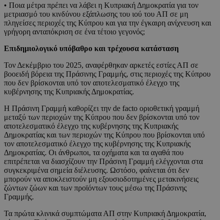
• Ποια μέτρα πρέπει να λάβει η Κυπριακή Δημοκρατία για τον
μετριασμό του κινδύνου εξάπλωσης του ιού του ΑΠ σε μη
πληγείσες περιοχές της Κύπρου και για την έγκαιρη ανίχνευση και
γρήγορη ανταπόκριση σε ένα τέτοιο γεγονός;
Επιδημιολογικό υπόβαθρο και τρέχουσα κατάσταση
Τον Δεκέμβριο του 2025, αναφέρθηκαν αρκετές εστίες ΑΠ σε
βοοειδή βόρεια της Πράσινης Γραμμής, στις περιοχές της Κύπρου
που δεν βρίσκονται υπό τον αποτελεσματικό έλεγχο της
κυβέρνησης της Κυπριακής Δημοκρατίας.
Η Πράσινη Γραμμή καθορίζει την de facto οριοθετική γραμμή
μεταξύ των περιοχών της Κύπρου που δεν βρίσκονται υπό τον
αποτελεσματικό έλεγχο της κυβέρνησης της Κυπριακής
Δημοκρατίας και των περιοχών της Κύπρου που βρίσκονται υπό
τον αποτελεσματικό έλεγχο της κυβέρνησης της Κυπριακής
Δημοκρατίας. Οι άνθρωποι, τα οχήματα και τα αγαθά που
επιτρέπεται να διασχίζουν την Πράσινη Γραμμή ελέγχονται στα
συγκεκριμένα σημεία διέλευσης. Ωστόσο, φαίνεται ότι δεν
μπορούν να αποκλειστούν μη εξουσιοδοτημένες μετακινήσεις
ζώντων ζώων και των προϊόντων τους μέσω της Πράσινης
Γραμμής.
Τα πρώτα κλινικά συμπτώματα ΑΠ στην Κυπριακή Δημοκρατία,