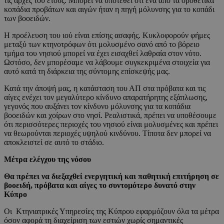
τις αρχές του έτους. Μπορεί να υποτεθεί ότι ένα από τα οροθετικά
κοπάδια προβάτων και αιγών ήταν η πηγή μόλυνσης για το κοπάδι
των βοοειδών.
Η προέλευση του ιού είναι επίσης ασαφής. Κυκλοφορούν φήμες
μεταξύ των κτηνοτρόφων ότι μολυσμένο σανό από το βόρειο
τμήμα του νησιού μπορεί να έχει εισαχθεί λαθραία στον νότο.
Ωστόσο, δεν μπορέσαμε να λάβουμε συγκεκριμένα στοιχεία για
αυτό κατά τη διάρκεια της σύντομης επίσκεψής μας.
Κατά την άποψή μας, η κατάσταση του ΑΠ στα πρόβατα και τις
αίγες ενέχει τον μεγαλύτερο κίνδυνο απαρατήρητης εξάπλωσης,
γεγονός που αυξάνει τον κίνδυνο μόλυνσης για τα κοπάδια
βοοειδών και χοίρων στο νησί. Ρεαλιστικά, πρέπει να υποθέσουμε
ότι περισσότερες περιοχές του νησιού είναι μολυσμένες και πρέπει
να θεωρούνται περιοχές υψηλού κινδύνου. Τίποτα δεν μπορεί να
αποκλειστεί σε αυτό το στάδιο.
Μέτρα ελέγχου της νόσου
Θα πρέπει να διεξαχθεί ενεργητική και παθητική επιτήρηση σε
βοοειδή, πρόβατα και αίγες το συντομότερο δυνατό στην
Κύπρο
Οι Κτηνιατρικές Υπηρεσίες της Κύπρου εφαρμόζουν όλα τα μέτρα
όσον αφορά τη διαχείριση των εστιών χωρίς σημαντικές