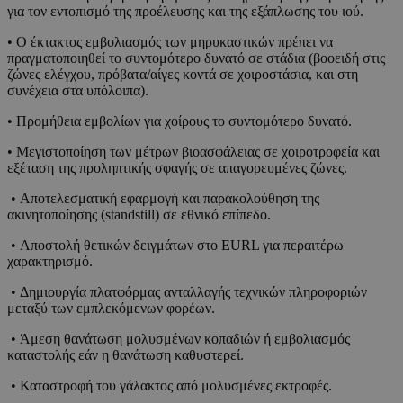
για τον εντοπισμό της προέλευσης και της εξάπλωσης του ιού.
• Ο έκτακτος εμβολιασμός των μηρυκαστικών πρέπει να
πραγματοποιηθεί το συντομότερο δυνατό σε στάδια (βοοειδή στις
ζώνες ελέγχου, πρόβατα/αίγες κοντά σε χοιροστάσια, και στη
συνέχεια στα υπόλοιπα).
• Προμήθεια εμβολίων για χοίρους το συντομότερο δυνατό.
• Μεγιστοποίηση των μέτρων βιοασφάλειας σε χοιροτροφεία και
εξέταση της προληπτικής σφαγής σε απαγορευμένες ζώνες.
• Αποτελεσματική εφαρμογή και παρακολούθηση της
ακινητοποίησης (standstill) σε εθνικό επίπεδο.
• Αποστολή θετικών δειγμάτων στο EURL για περαιτέρω
χαρακτηρισμό.
• Δημιουργία πλατφόρμας ανταλλαγής τεχνικών πληροφοριών
μεταξύ των εμπλεκόμενων φορέων.
• Άμεση θανάτωση μολυσμένων κοπαδιών ή εμβολιασμός
καταστολής εάν η θανάτωση καθυστερεί.
• Καταστροφή του γάλακτος από μολυσμένες εκτροφές.