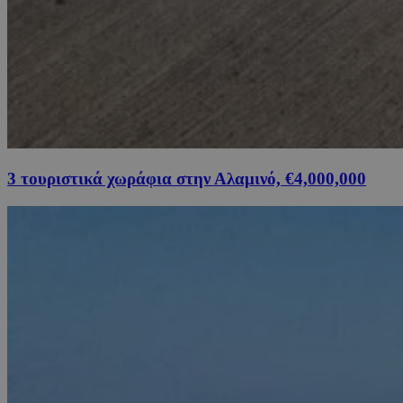
3 τουριστικά χωράφια στην Αλαμινό, €4,000,000