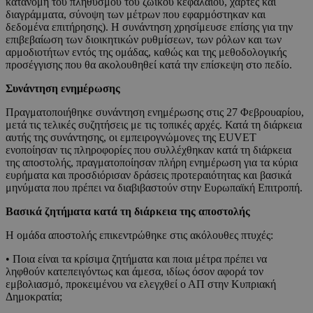
κατανομή του πληθυσμού του ζωικού κεφαλαίου, χάρτες και
διαγράμματα, σύνοψη των μέτρων που εφαρμόστηκαν και
δεδομένα επιτήρησης). Η συνάντηση χρησίμευσε επίσης για την
επιβεβαίωση των διοικητικών ρυθμίσεων, των ρόλων και των
αρμοδιοτήτων εντός της ομάδας, καθώς και της μεθοδολογικής
προσέγγισης που θα ακολουθηθεί κατά την επίσκεψη στο πεδίο.
Συνάντηση ενημέρωσης
Πραγματοποιήθηκε συνάντηση ενημέρωσης στις 27 Φεβρουαρίου,
μετά τις τελικές συζητήσεις με τις τοπικές αρχές. Κατά τη διάρκεια
αυτής της συνάντησης, οι εμπειρογνώμονες της EUVET
ενοποίησαν τις πληροφορίες που συλλέχθηκαν κατά τη διάρκεια
της αποστολής, πραγματοποίησαν πλήρη ενημέρωση για τα κύρια
ευρήματα και προσδιόρισαν δράσεις προτεραιότητας και βασικά
μηνύματα που πρέπει να διαβιβαστούν στην Ευρωπαϊκή Επιτροπή.
Βασικά ζητήματα κατά τη διάρκεια της αποστολής
Η ομάδα αποστολής επικεντρώθηκε στις ακόλουθες πτυχές:
• Ποια είναι τα κρίσιμα ζητήματα και ποια μέτρα πρέπει να
ληφθούν κατεπειγόντως και άμεσα, ιδίως όσον αφορά τον
εμβολιασμό, προκειμένου να ελεγχθεί ο ΑΠ στην Κυπριακή
Δημοκρατία;