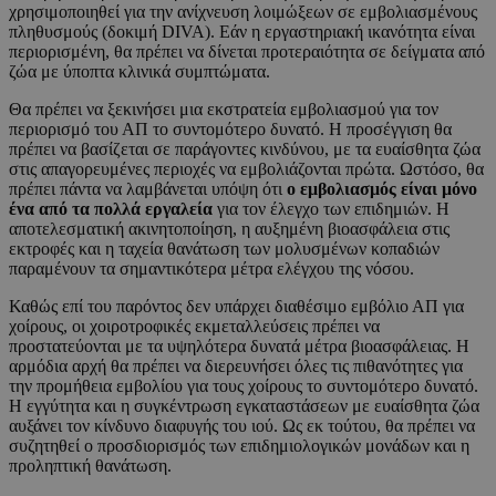
χρησιμοποιηθεί για την ανίχνευση λοιμώξεων σε εμβολιασμένους
πληθυσμούς (δοκιμή DIVA). Εάν η εργαστηριακή ικανότητα είναι
περιορισμένη, θα πρέπει να δίνεται προτεραιότητα σε δείγματα από
ζώα με ύποπτα κλινικά συμπτώματα.
Θα πρέπει να ξεκινήσει μια εκστρατεία εμβολιασμού για τον
περιορισμό του ΑΠ το συντομότερο δυνατό. Η προσέγγιση θα
πρέπει να βασίζεται σε παράγοντες κινδύνου, με τα ευαίσθητα ζώα
στις απαγορευμένες περιοχές να εμβολιάζονται πρώτα. Ωστόσο, θα
πρέπει πάντα να λαμβάνεται υπόψη ότι
ο εμβολιασμός είναι μόνο
ένα από τα πολλά εργαλεία
για τον έλεγχο των επιδημιών. Η
αποτελεσματική ακινητοποίηση, η αυξημένη βιοασφάλεια στις
εκτροφές και η ταχεία θανάτωση των μολυσμένων κοπαδιών
παραμένουν τα σημαντικότερα μέτρα ελέγχου της νόσου.
Καθώς επί του παρόντος δεν υπάρχει διαθέσιμο εμβόλιο ΑΠ για
χοίρους, οι χοιροτροφικές εκμεταλλεύσεις πρέπει να
προστατεύονται με τα υψηλότερα δυνατά μέτρα βιοασφάλειας. Η
αρμόδια αρχή θα πρέπει να διερευνήσει όλες τις πιθανότητες για
την προμήθεια εμβολίου για τους χοίρους το συντομότερο δυνατό.
Η εγγύτητα και η συγκέντρωση εγκαταστάσεων με ευαίσθητα ζώα
αυξάνει τον κίνδυνο διαφυγής του ιού. Ως εκ τούτου, θα πρέπει να
συζητηθεί ο προσδιορισμός των επιδημιολογικών μονάδων και η
προληπτική θανάτωση.