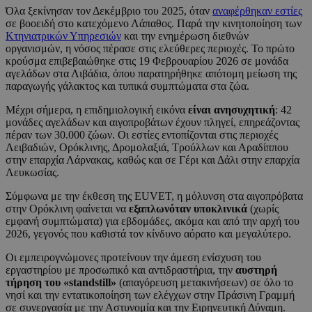
Όλα ξεκίνησαν τον Δεκέμβριο του 2025, όταν
αναφέρθηκαν εστίες
σε βοοειδή στο κατεχόμενο Λάπαθος. Παρά την κινητοποίηση των
Κτηνιατρικών Υπηρεσιών
και την ενημέρωση διεθνών
οργανισμών, η νόσος πέρασε στις ελεύθερες περιοχές. Το πρώτο
κρούσμα επιβεβαιώθηκε στις 19 Φεβρουαρίου 2026 σε μονάδα
αγελάδων στα Λιβάδια, όπου παρατηρήθηκε απότομη μείωση της
παραγωγής γάλακτος και τυπικά συμπτώματα στα ζώα.
Μέχρι σήμερα, η επιδημιολογική εικόνα
είναι ανησυχητική
: 42
μονάδες αγελάδων και αιγοπροβάτων έχουν πληγεί, επηρεάζοντας
πέραν των 30.000 ζώων. Οι εστίες εντοπίζονται στις περιοχές
Λειβαδιών, Ορόκλινης, Δρομολαξιά, Τρούλλων και Αραδίππου
στην επαρχία Λάρνακας, καθώς και σε Γέρι και Δάλι στην επαρχία
Λευκωσίας.
Σύμφωνα με την έκθεση της EUVET, η μόλυνση στα αιγοπρόβατα
στην Ορόκλινη φαίνεται να
εξαπλωνόταν υποκλινικά
(χωρίς
εμφανή συμπτώματα) για εβδομάδες, ακόμα και από την αρχή του
2026, γεγονός που καθιστά τον κίνδυνο αόρατο και μεγαλύτερο.
Οι εμπειρογνώμονες προτείνουν την άμεση ενίσχυση του
εργαστηρίου με προσωπικό και αντιδραστήρια, την
αυστηρή
τήρηση του «standstill»
(απαγόρευση μετακινήσεων) σε όλο το
νησί και την εντατικοποίηση των ελέγχων στην Πράσινη Γραμμή
σε συνεργασία με την Αστυνομία και την Ειρηνευτική Δύναμη.