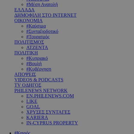
#Μέση Ανατολή
ΕΛΛΑΔΑ
ΔΗΜΟΦΙΛΗ ΣΤΟ INTERNET
ΟΙΚΟΝΟΜΙΑ
#Καύσιμα
#Συνταξιοδοτικό
#Τουρισμός
ΠΟΛΙΤΙΣΜΟΣ
ΑΤΖΕΝΤΑ
ΠΟΛΙΤΙΚΗ
#Κυπριακό
#Βουλή
#Κυβέρνηση
ΑΠΟΨΕΙΣ
VIDEOS & PODCASTS
TV ΟΔΗΓΟΣ
PHILENEWS NETWORK
EN.PHILENEWS.COM
LIKE
GOAL
ΧΡΥΣΕΣ ΣΥΝΤΑΓΕΣ
KARIERA
IN-CYPRUS PROPERTY
#Καιρός