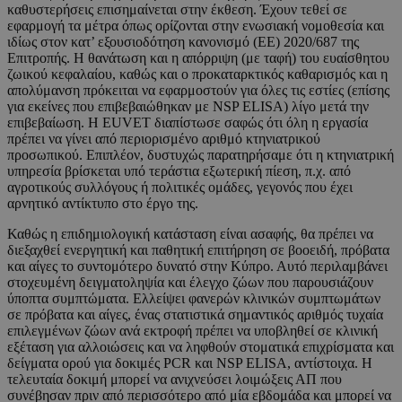
καθυστερήσεις επισημαίνεται στην έκθεση. Έχουν τεθεί σε
εφαρμογή τα μέτρα όπως ορίζονται στην ενωσιακή νομοθεσία και
ιδίως στον κατ’ εξουσιοδότηση κανονισμό (ΕΕ) 2020/687 της
Επιτροπής. Η θανάτωση και η απόρριψη (με ταφή) του ευαίσθητου
ζωικού κεφαλαίου, καθώς και ο προκαταρκτικός καθαρισμός και η
απολύμανση πρόκειται να εφαρμοστούν για όλες τις εστίες (επίσης
για εκείνες που επιβεβαιώθηκαν με NSP ELISA) λίγο μετά την
επιβεβαίωση. Η EUVET διαπίστωσε σαφώς ότι όλη η εργασία
πρέπει να γίνει από περιορισμένο αριθμό κτηνιατρικού
προσωπικού. Επιπλέον, δυστυχώς παρατηρήσαμε ότι η κτηνιατρική
υπηρεσία βρίσκεται υπό τεράστια εξωτερική πίεση, π.χ. από
αγροτικούς συλλόγους ή πολιτικές ομάδες, γεγονός που έχει
αρνητικό αντίκτυπο στο έργο της.
Καθώς η επιδημιολογική κατάσταση είναι ασαφής, θα πρέπει να
διεξαχθεί ενεργητική και παθητική επιτήρηση σε βοοειδή, πρόβατα
και αίγες το συντομότερο δυνατό στην Κύπρο. Αυτό περιλαμβάνει
στοχευμένη δειγματοληψία και έλεγχο ζώων που παρουσιάζουν
ύποπτα συμπτώματα. Ελλείψει φανερών κλινικών συμπτωμάτων
σε πρόβατα και αίγες, ένας στατιστικά σημαντικός αριθμός τυχαία
επιλεγμένων ζώων ανά εκτροφή πρέπει να υποβληθεί σε κλινική
εξέταση για αλλοιώσεις και να ληφθούν στοματικά επιχρίσματα και
δείγματα ορού για δοκιμές PCR και NSP ELISA, αντίστοιχα. Η
τελευταία δοκιμή μπορεί να ανιχνεύσει λοιμώξεις ΑΠ που
συνέβησαν πριν από περισσότερο από μία εβδομάδα και μπορεί να