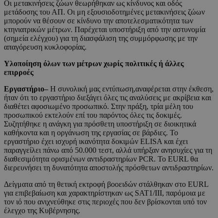
Οι μετακινήσεις ζώων θεωρήθηκαν ως κίνδυνος και οδός
μετάδοσης του ΑΠ. Οι μη εξουσιοδοτημένες μετακινήσεις ζώων
μπορούν να θέσουν σε κίνδυνο την αποτελεσματικότητα των
κτηνιατρικών μέτρων. Παρέχεται υποστήριξη από την αστυνομία
(σημεία ελέγχου) για τη διασφάλιση της συμμόρφωσης με την
απαγόρευση κυκλοφορίας.
Υλοποίηση όλων των μέτρων χωρίς πολιτικές ή άλλες
επιρροές
Εργαστήριο
–
Η συνολική μας εντύπωση,αναφέρεται στην έκθεση,
ήταν ότι το εργαστήριο διεξάγει όλες τις αναλύσεις με ακρίβεια και
διαθέτει αφοσιωμένο προσωπικό. Στην πράξη, τρία μέλη του
προσωπικού εκτελούν επί του παρόντος όλες τις δοκιμές.
Συζητήθηκε η ανάγκη για πρόσθετη υποστήριξη σε διοικητικά
καθήκοντα και η οργάνωση της εργασίας σε βάρδιες. Το
εργαστήριο έχει ισχυρή ικανότητα δοκιμών ELISA και έχει
παραγγείλει πάνω από 50.000 τεστ, αλλά υπήρξαν ανησυχίες για τη
διαθεσιμότητα ορισμένων αντιδραστηρίων PCR. Το EURL θα
διερευνήσει τη δυνατότητα αποστολής πρόσθετων αντιδραστηρίων.
Δείγματα από τη θετική εκτροφή βοοειδών στάλθηκαν στο EURL
για επιβεβαίωση και χαρακτηρίστηκαν ως SAT1/III, παρόμοια με
τον ιό που ανιχνεύθηκε στις περιοχές που δεν βρίσκονται υπό τον
έλεγχο της Κυβέρνησης.