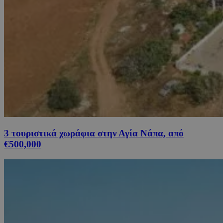
3 τουριστικά χωράφια στην Αγία Νάπα, από
€500,000