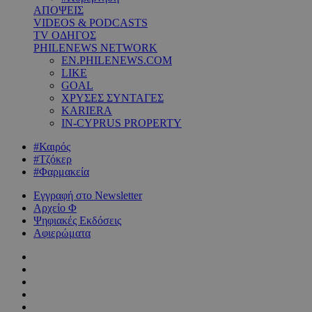
ΑΠΟΨΕΙΣ
VIDEOS & PODCASTS
TV ΟΔΗΓΟΣ
PHILENEWS NETWORK
EN.PHILENEWS.COM
LIKE
GOAL
ΧΡΥΣΕΣ ΣΥΝΤΑΓΕΣ
KARIERA
IN-CYPRUS PROPERTY
#Καιρός
#Τζόκερ
#Φαρμακεία
Εγγραφή στο Newsletter
Αρχείο Φ
Ψηφιακές Εκδόσεις
Αφιερώματα