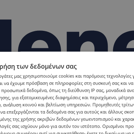
ρήση των δεδομένων σας
εργάτες μας χρησιμοποιούμε cookies και παρόμοιες τεχνολογίες 
ι να έχουμε πρόσβαση σε πληροφορίες στη συσκευή σας και να
 προσωπικά δεδομένα, όπως τη διεύθυνση IP σας, μοναδικά αν
σης, για εξατομικευμένες διαφημίσεις και περιεχόμενο, μέτρη
υ, ανάλυση κοινού και βελτίωση υπηρεσιών.
Προμηθευτές τρίτων
 να επεξεργάζονται τα δεδομένα σας για αυτούς και άλλους σκο
ένης της χρήσης ακριβών δεδομένων γεωεντοπισμού και χαρα
λογές σας ισχύουν μόνο για αυτόν τον ιστότοπο. Ορισμένοι πρ
 έννομο συμφέρον αντί για συγκατάθεση· έχετε το δικαίωμα να α