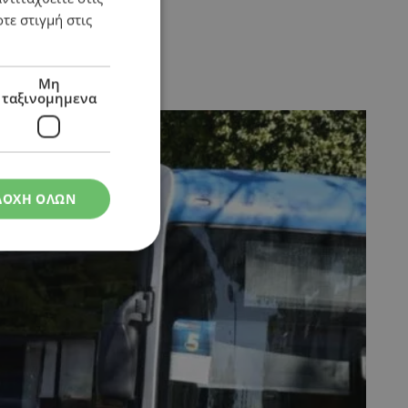
τε στιγμή στις
τα με κάμερες
Μη
ταξινομημενα
ΔΟΧΗ ΟΛΩΝ