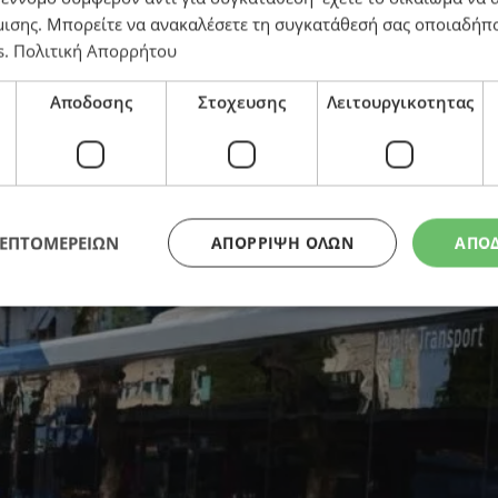
μισης
. Μπορείτε να ανακαλέσετε τη συγκατάθεσή σας οποιαδήπο
s
.
Πολιτική Απορρήτου
του επειδή οδηγός λεωφορείου φρέναρε απότομα σε φώ
Αποδοσης
Στοχευσης
Λειτουργικοτητας
ΛΕΠΤΟΜΕΡΕΙΩΝ
ΑΠΌΡΡΙΨΗ ΌΛΩΝ
ΑΠΟ