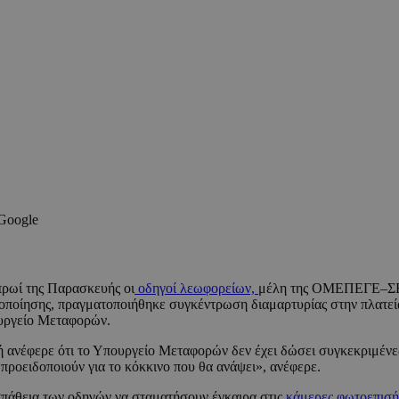
 Google
 πρωί της Παρασκευής οι
οδηγοί λεωφορείων,
μέλη της ΟΜΕΠΕΓΕ–ΣΕ
τοποίησης, πραγματοποιήθηκε συγκέντρωση διαμαρτυρίας στην πλατεί
υργείο Μεταφορών.
ερε ότι το Υπουργείο Μεταφορών δεν έχει δώσει συγκεκριμένες απ
ροειδοποιούν για το κόκκινο που θα ανάψει», ανέφερε.
σπάθεια των οδηγών να σταματήσουν έγκαιρα στις
κάμερες φωτοεπισή