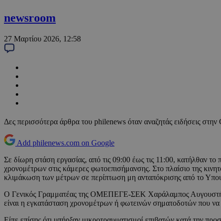
newsroom
27 Μαρτίου 2026, 12:58
Δες περισσότερα άρθρα του philenews όταν αναζητάς ειδήσεις στην
Add philenews.com on Google
Σε δίωρη στάση εργασίας, από τις 09:00 έως τις 11:00, κατήλθαν το
χρονομέτρων στις κάμερες φωτοεπισήμανσης. Στο πλαίσιο της κινη
κλιμάκωση των μέτρων σε περίπτωση μη ανταπόκρισης από το Υπο
Ο Γενικός Γραμματέας της ΟΜΕΠΕΓΕ-ΣΕΚ Χαράλαμπος Αυγουστή ανέφ
είναι η εγκατάσταση χρονομέτρων ή φωτεινών σηματοδοτών που να π
Είπε επίσης ότι υπήρξαν μικροτραυματισμοί επιβατών κατά την προ