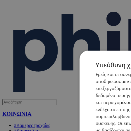
Υπεύθυνη χ
Εμείς και οι συν
αποθηκεύουμε κα
επεξεργαζόμαστε
δεδομένα περιήγη
και περιεχομένο
ενδέχεται επίσης
ΚΟΙΝΩΝΙΑ
συμπεριλαμβανομ
συσκευής. Οι επι
#Κάμερες τροχαίας
να βασίζονται σε
#Καταγγελία