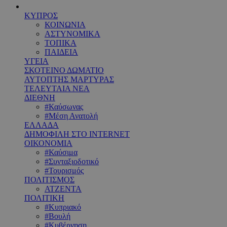
ΚΥΠΡΟΣ
ΚΟΙΝΩΝΙΑ
ΑΣΤΥΝΟΜΙΚΑ
ΤΟΠΙΚΑ
ΠΑΙΔΕΙΑ
ΥΓΕΙΑ
ΣΚΟΤΕΙΝΟ ΔΩΜΑΤΙΟ
ΑΥΤΟΠΤΗΣ ΜΑΡΤΥΡΑΣ
ΤΕΛΕΥΤΑΙΑ ΝΕΑ
ΔΙΕΘΝΗ
#Καύσωνας
#Μέση Ανατολή
ΕΛΛΑΔΑ
ΔΗΜΟΦΙΛΗ ΣΤΟ INTERNET
ΟΙΚΟΝΟΜΙΑ
#Καύσιμα
#Συνταξιοδοτικό
#Τουρισμός
ΠΟΛΙΤΙΣΜΟΣ
ΑΤΖΕΝΤΑ
ΠΟΛΙΤΙΚΗ
#Κυπριακό
#Βουλή
#Κυβέρνηση