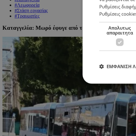
#Λεωφορεία
Ρυθμίσεις διαφή
#Στάση εργασίας
Ρυθμίσεις cookie
#Τραυματίες
Καταγγελία: Μωρό έφυγε από τα χέρια της μητέρας 
Απολυτως
απαραιτητα
ΕΜΦΑΝΙΣΗ 