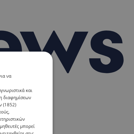
για να
αγνωριστικά και
ση διαφημίσεων
 (1852)
πούς,
κτηριστικών
ομηθευτές μπορεί
ντιταχθείτε στις