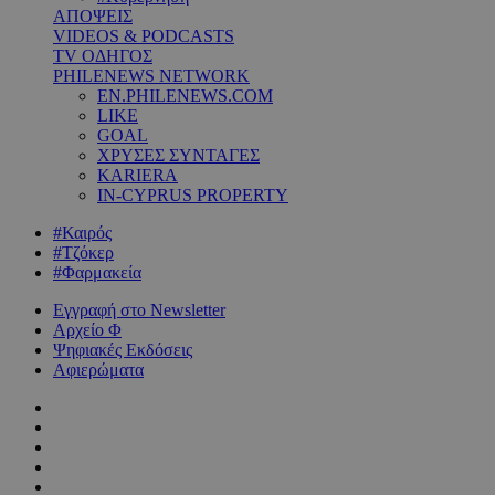
ΑΠΟΨΕΙΣ
VIDEOS & PODCASTS
TV ΟΔΗΓΟΣ
PHILENEWS NETWORK
EN.PHILENEWS.COM
LIKE
GOAL
ΧΡΥΣΕΣ ΣΥΝΤΑΓΕΣ
KARIERA
IN-CYPRUS PROPERTY
#Καιρός
#Τζόκερ
#Φαρμακεία
Εγγραφή στο Newsletter
Αρχείο Φ
Ψηφιακές Εκδόσεις
Αφιερώματα