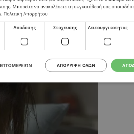
μισης
. Μπορείτε να ανακαλέσετε τη συγκατάθεσή σας οποιαδήπο
s
.
Πολιτική Απορρήτου
ην Κύπρο αντιμετώπισαν εχθρικά μηνύματα το 2025
Αποδοσης
Στοχευσης
Λειτουργικοτητας
ΛΕΠΤΟΜΕΡΕΙΩΝ
ΑΠΌΡΡΙΨΗ ΌΛΩΝ
ΑΠΟ