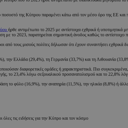
το ποσοστό της Κύπρου παραμένει κάτω από τον μέσο όρο της ΕΕ και π
τύου
ήρθε αντιμέτωπο το 2025 με αντίστοιχα εχθρικά ή υποτιμητικά μη
ιση με το 2023, παρατηρείται σημαντική άνοδος καθώς το αντίστοιχο 
ροι από τους μισούς πολίτες δήλωσαν ότι έχουν συναντήσει εχθρικά
), την Ελλάδα (29,4%), τη Γερμανία (33,7%) και τη Λιθουανία (33,8
χοποιούσαν διαφορετικές ομάδες ή χαρακτηριστικά. Πιο συγκεκριμέν
ωγής, το 23,4% λόγω σεξουαλικού προσανατολισμού και το 22,8% λό
η το φύλο (16,9%), την αναπηρία (11,5%), την ηλικία (8,8%) ή άλλ
ι όλες τις ειδήσεις για την Κύπρο και τον κόσμο