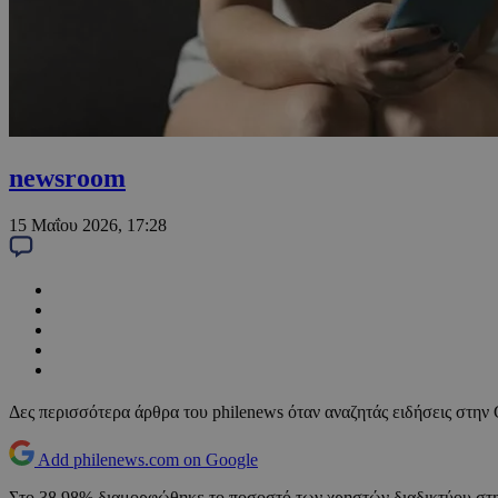
newsroom
15 Μαΐου 2026, 17:28
Δες περισσότερα άρθρα του philenews όταν αναζητάς ειδήσεις στην
Add philenews.com on Google
Στο 38,98% διαμορφώθηκε το ποσοστό των χρηστών διαδικτύου στην