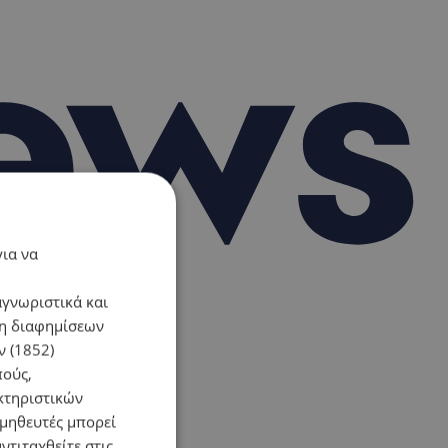
για να
αγνωριστικά και
ση διαφημίσεων
 (1852)
πούς,
κτηριστικών
ομηθευτές μπορεί
ντιταχθείτε στις