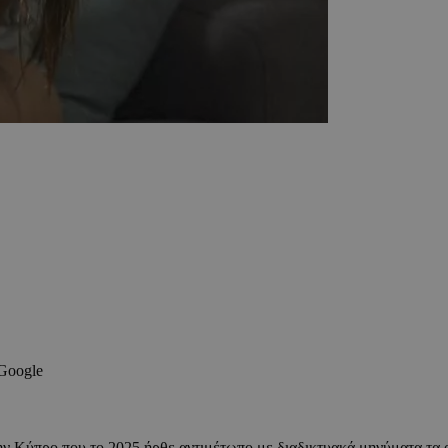
 Google
 Κύπρο που το 2025 ήρθε αντιμέτωπο με διαδικτυακά μηνύματα τα ο