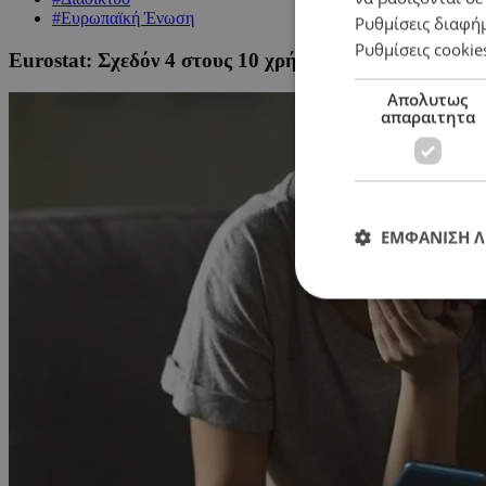
#Ευρωπαϊκή Ένωση
Ρυθμίσεις διαφή
Ρυθμίσεις cookie
Eurostat: Σχεδόν 4 στους 10 χρήστες διαδικτύου στ
Απολυτως
απαραιτητα
ΕΜΦΑΝΙΣΗ 