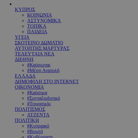
ΚΥΠΡΟΣ
ΚΟΙΝΩΝΙΑ
ΑΣΤΥΝΟΜΙΚΑ
ΤΟΠΙΚΑ
ΠΑΙΔΕΙΑ
ΥΓΕΙΑ
ΣΚΟΤΕΙΝΟ ΔΩΜΑΤΙΟ
ΑΥΤΟΠΤΗΣ ΜΑΡΤΥΡΑΣ
ΤΕΛΕΥΤΑΙΑ ΝΕΑ
ΔΙΕΘΝΗ
#Καύσωνας
#Μέση Ανατολή
ΕΛΛΑΔΑ
ΔΗΜΟΦΙΛΗ ΣΤΟ INTERNET
ΟΙΚΟΝΟΜΙΑ
#Καύσιμα
#Συνταξιοδοτικό
#Τουρισμός
ΠΟΛΙΤΙΣΜΟΣ
ΑΤΖΕΝΤΑ
ΠΟΛΙΤΙΚΗ
#Κυπριακό
#Βουλή
#Κυβέρνηση