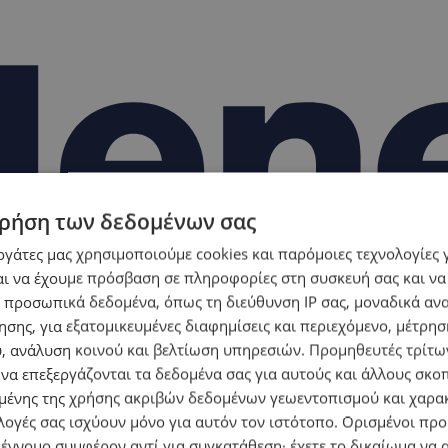
ρήση των δεδομένων σας
εργάτες μας χρησιμοποιούμε cookies και παρόμοιες τεχνολογίες 
ι να έχουμε πρόσβαση σε πληροφορίες στη συσκευή σας και να
 προσωπικά δεδομένα, όπως τη διεύθυνση IP σας, μοναδικά αν
σης, για εξατομικευμένες διαφημίσεις και περιεχόμενο, μέτρη
υ, ανάλυση κοινού και βελτίωση υπηρεσιών.
Προμηθευτές τρίτων
 να επεξεργάζονται τα δεδομένα σας για αυτούς και άλλους σκο
ένης της χρήσης ακριβών δεδομένων γεωεντοπισμού και χαρα
λογές σας ισχύουν μόνο για αυτόν τον ιστότοπο. Ορισμένοι πρ
 έννομο συμφέρον αντί για συγκατάθεση· έχετε το δικαίωμα να α