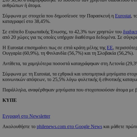
ανθρώπων ή άτομα.
Σύμφωνα με στοιχεία που δημοσίευσε την Παρασκευή η
Eurostat
, 
καταγραφεί στο 38,45%.
Σε επίπεδο Ευρωπαϊκής Ένωσης, το 42,3% των χρηστών του
διαδικ
από 20 χώρες για τις οποίες υπήρχαν διαθέσιμα δεδομένα. Σε σύγκρ
Η Eurostat επισημαίνει πως σε επτά κράτη μέλης της
ΕΕ
, περισσότε
Ουγγαρία (60,9%), τη Φινλανδία (56,7%) και τη Σλοβακία (56,2%).
Αντίθετα, τα χαμηλότερα ποσοστά καταγράφηκαν στη Λετονία (29,3%
Σύμφωνα με τη Eurostat, τα εχθρικά και υποτιμητικά μηνύματα στο
κοινωνικών απόψεων, το 25,5% λόγω φυλετικής ή εθνοτικής καταγ
Παράλληλα, αναφέρθηκαν μηνύματα που στοχοποιούσαν άτομα με βάσ
ΚΥΠΕ
Εγγραφή στο Newsletter
Ακολουθήστε το
philenews.com στο Google News
και μάθετε πρώτο