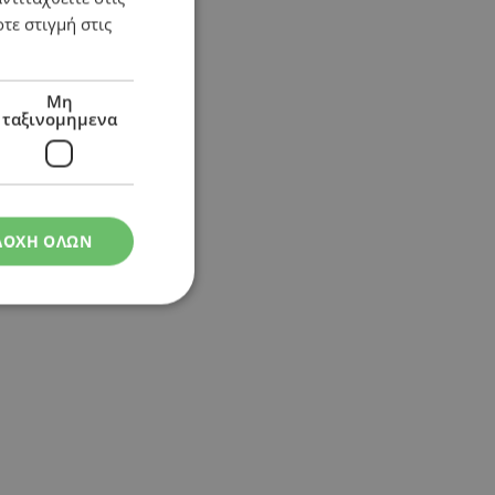
τε στιγμή στις
Μη
ταξινομημενα
ΔΟΧΗ ΟΛΩΝ