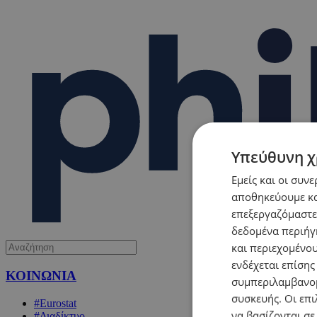
Υπεύθυνη χ
Εμείς και οι συν
αποθηκεύουμε κα
επεξεργαζόμαστε
δεδομένα περιήγη
και περιεχομένο
ενδέχεται επίσης
ΚΟΙΝΩΝΙΑ
συμπεριλαμβανομ
συσκευής. Οι επι
#Eurostat
να βασίζονται σε
#Διαδίκτυο