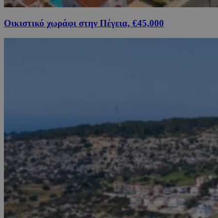
Οικιστικό χωράφι στην Πέγεια, €45,000