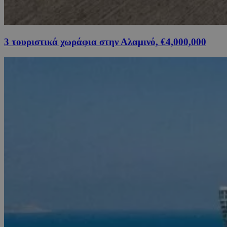
3 τουριστικά χωράφια στην Αλαμινό, €4,000,000