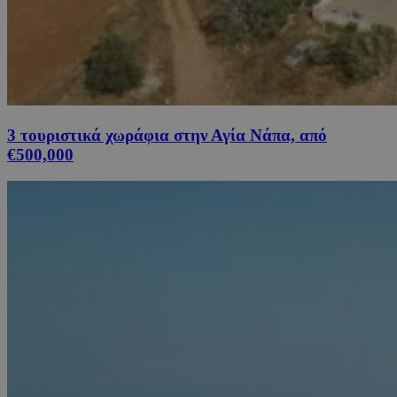
3 τουριστικά χωράφια στην Αγία Νάπα, από
€500,000