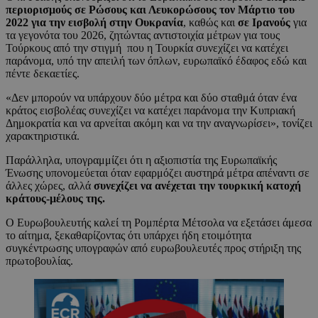
περιορισμούς σε Ρώσους και Λευκορώσους τον Μάρτιο του
2022 για την εισβολή στην Ουκρανία
, καθώς και
σε Ιρανούς
για
τα γεγονότα του 2026, ζητώντας αντιστοιχία μέτρων για τους
Τούρκους από την στιγμή που η Τουρκία συνεχίζει να κατέχει
παράνομα, υπό την απειλή των όπλων, ευρωπαϊκό έδαφος εδώ και
πέντε δεκαετίες.
«Δεν μπορούν να υπάρχουν δύο μέτρα και δύο σταθμά όταν ένα
κράτος εισβολέας συνεχίζει να κατέχει παράνομα την Κυπριακή
Δημοκρατία και να αρνείται ακόμη και να την αναγνωρίσει», τονίζει
χαρακτηριστικά.
Παράλληλα, υπογραμμίζει ότι η αξιοπιστία της Ευρωπαϊκής
Ένωσης υπονομεύεται όταν εφαρμόζει αυστηρά μέτρα απέναντι σε
άλλες χώρες, αλλά
συνεχίζει να ανέχεται την τουρκική κατοχή
κράτους-μέλους της.
Ο Ευρωβουλευτής καλεί τη Ρομπέρτα Μέτσολα να εξετάσει άμεσα
το αίτημα, ξεκαθαρίζοντας ότι υπάρχει ήδη ετοιμότητα
συγκέντρωσης υπογραφών από ευρωβουλευτές προς στήριξη της
πρωτοβουλίας.