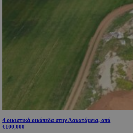
4 οικιστικά οικόπεδα στην Λακατάμεια, από
€100,000