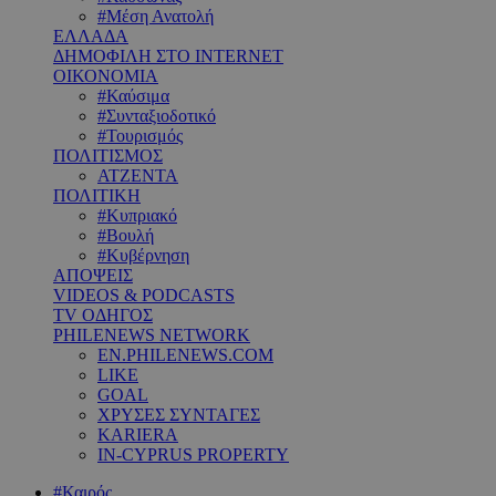
#Μέση Ανατολή
ΕΛΛΑΔΑ
ΔΗΜΟΦΙΛΗ ΣΤΟ INTERNET
ΟΙΚΟΝΟΜΙΑ
#Καύσιμα
#Συνταξιοδοτικό
#Τουρισμός
ΠΟΛΙΤΙΣΜΟΣ
ΑΤΖΕΝΤΑ
ΠΟΛΙΤΙΚΗ
#Κυπριακό
#Βουλή
#Κυβέρνηση
ΑΠΟΨΕΙΣ
VIDEOS & PODCASTS
TV ΟΔΗΓΟΣ
PHILENEWS NETWORK
EN.PHILENEWS.COM
LIKE
GOAL
ΧΡΥΣΕΣ ΣΥΝΤΑΓΕΣ
KARIERA
IN-CYPRUS PROPERTY
#Καιρός