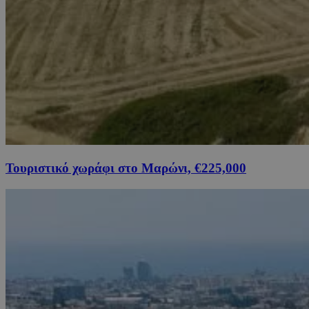
Τουριστικό χωράφι στο Μαρώνι, €225,000