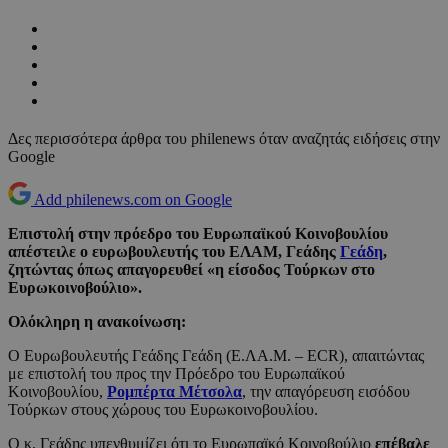
Δες περισσότερα άρθρα του philenews όταν αναζητάς ειδήσεις στην
Google
Add philenews.com on Google
Επιστολή στην πρόεδρο του Ευρωπαϊκού Κοινοβουλίου
απέστειλε ο ευρωβουλευτής του ΕΛΑΜ, Γεάδης
Γεάδη
,
ζητώντας όπως απαγορευθεί «η είσοδος Τούρκων στο
Ευρωκοινοβούλιο».
Ολόκληρη η ανακοίνωση:
Ο Ευρωβουλευτής Γεάδης Γεάδη (Ε.ΛΑ.Μ. – ECR), απαιτώντας
με επιστολή του προς την Πρόεδρο του Ευρωπαϊκού
Κοινοβουλίου,
Ρομπέρτα Μέτσολα
, την απαγόρευση εισόδου
Τούρκων στους χώρους του Ευρωκοινοβουλίου.
Ο κ. Γεάδης υπενθυμίζει ότι το Ευρωπαϊκό Κοινοβούλιο
επέβαλε