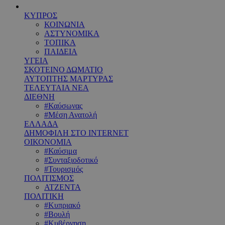
ΚΥΠΡΟΣ
ΚΟΙΝΩΝΙΑ
ΑΣΤΥΝΟΜΙΚΑ
ΤΟΠΙΚΑ
ΠΑΙΔΕΙΑ
ΥΓΕΙΑ
ΣΚΟΤΕΙΝΟ ΔΩΜΑΤΙΟ
ΑΥΤΟΠΤΗΣ ΜΑΡΤΥΡΑΣ
ΤΕΛΕΥΤΑΙΑ ΝΕΑ
ΔΙΕΘΝΗ
#Καύσωνας
#Μέση Ανατολή
ΕΛΛΑΔΑ
ΔΗΜΟΦΙΛΗ ΣΤΟ INTERNET
ΟΙΚΟΝΟΜΙΑ
#Καύσιμα
#Συνταξιοδοτικό
#Τουρισμός
ΠΟΛΙΤΙΣΜΟΣ
ΑΤΖΕΝΤΑ
ΠΟΛΙΤΙΚΗ
#Κυπριακό
#Βουλή
#Κυβέρνηση