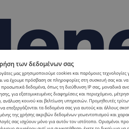
ρήση των δεδομένων σας
εργάτες μας χρησιμοποιούμε cookies και παρόμοιες τεχνολογίες 
ι να έχουμε πρόσβαση σε πληροφορίες στη συσκευή σας και να
 προσωπικά δεδομένα, όπως τη διεύθυνση IP σας, μοναδικά αν
σης, για εξατομικευμένες διαφημίσεις και περιεχόμενο, μέτρη
υ, ανάλυση κοινού και βελτίωση υπηρεσιών.
Προμηθευτές τρίτων
 να επεξεργάζονται τα δεδομένα σας για αυτούς και άλλους σκο
ένης της χρήσης ακριβών δεδομένων γεωεντοπισμού και χαρα
λογές σας ισχύουν μόνο για αυτόν τον ιστότοπο. Ορισμένοι πρ
 έννομο συμφέρον αντί για συγκατάθεση· έχετε το δικαίωμα να α