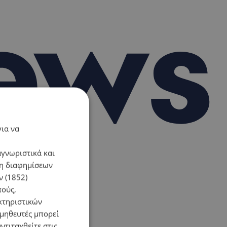
για να
αγνωριστικά και
ση διαφημίσεων
 (1852)
πούς,
κτηριστικών
ομηθευτές μπορεί
ντιταχθείτε στις