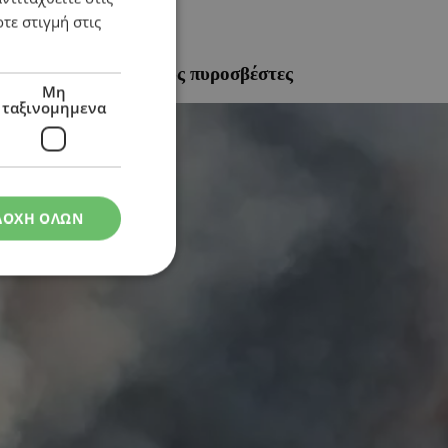
τε στιγμή στις
οσκάφη και Ευρωπαίους πυροσβέστες
Μη
ταξινομημενα
ΔΟΧΗ ΟΛΩΝ