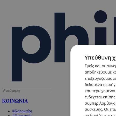
Υπεύθυνη χ
Εμείς και οι συν
αποθηκεύουμε κα
επεξεργαζόμαστε
δεδομένα περιήγη
και περιεχομένο
ενδέχεται επίσης
ΚΟΙΝΩΝΙΑ
συμπεριλαμβανομ
συσκευής. Οι επι
#Καλοκαίρι
να βασίζονται σε
#Πυρκαγιές