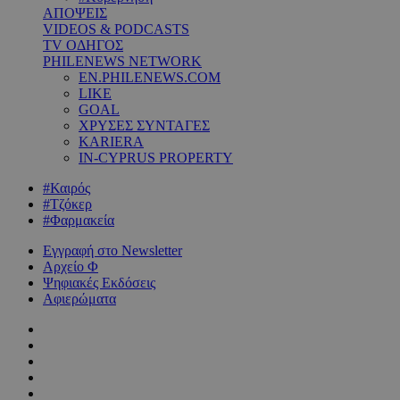
ΑΠΟΨΕΙΣ
VIDEOS & PODCASTS
TV ΟΔΗΓΟΣ
PHILENEWS NETWORK
EN.PHILENEWS.COM
LIKE
GOAL
ΧΡΥΣΕΣ ΣΥΝΤΑΓΕΣ
KARIERA
IN-CYPRUS PROPERTY
#Καιρός
#Τζόκερ
#Φαρμακεία
Εγγραφή στο Newsletter
Αρχείο Φ
Ψηφιακές Εκδόσεις
Αφιερώματα