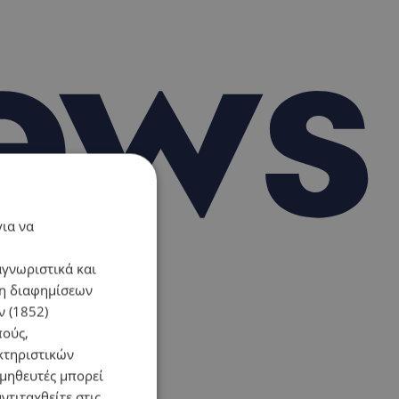
για να
αγνωριστικά και
ση διαφημίσεων
 (1852)
πούς,
κτηριστικών
ομηθευτές μπορεί
ντιταχθείτε στις