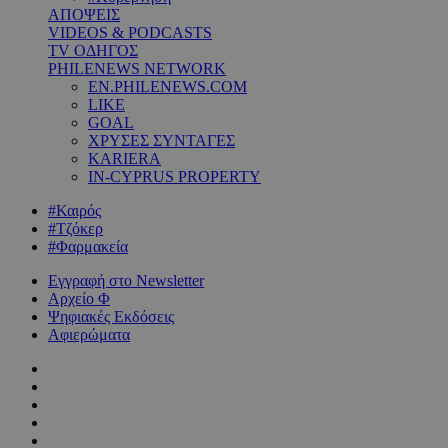
ΑΠΟΨΕΙΣ
VIDEOS & PODCASTS
TV ΟΔΗΓΟΣ
PHILENEWS NETWORK
EN.PHILENEWS.COM
LIKE
GOAL
ΧΡΥΣΕΣ ΣΥΝΤΑΓΕΣ
KARIERA
IN-CYPRUS PROPERTY
#Καιρός
#Τζόκερ
#Φαρμακεία
Εγγραφή στο Newsletter
Αρχείο Φ
Ψηφιακές Εκδόσεις
Αφιερώματα