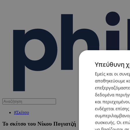
Υπεύθυνη χ
Εμείς και οι συν
αποθηκεύουμε κα
επεξεργαζόμαστε
δεδομένα περιήγη
και περιεχομένο
ενδέχεται επίσης
#Σκίτσο
συμπεριλαμβανομ
συσκευής. Οι επι
Το σκίτσο του Νίκου Πογιατζή
να βασίζονται σε