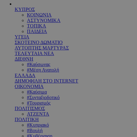
ΚΥΠΡΟΣ
ΚΟΙΝΩΝΙΑ
ΑΣΤΥΝΟΜΙΚΑ
ΤΟΠΙΚΑ
ΠΑΙΔΕΙΑ
ΥΓΕΙΑ
ΣΚΟΤΕΙΝΟ ΔΩΜΑΤΙΟ
ΑΥΤΟΠΤΗΣ ΜΑΡΤΥΡΑΣ
ΤΕΛΕΥΤΑΙΑ ΝΕΑ
ΔΙΕΘΝΗ
#Καύσωνας
#Μέση Ανατολή
ΕΛΛΑΔΑ
ΔΗΜΟΦΙΛΗ ΣΤΟ INTERNET
ΟΙΚΟΝΟΜΙΑ
#Καύσιμα
#Συνταξιοδοτικό
#Τουρισμός
ΠΟΛΙΤΙΣΜΟΣ
ΑΤΖΕΝΤΑ
ΠΟΛΙΤΙΚΗ
#Κυπριακό
#Βουλή
#Κυβέρνηση