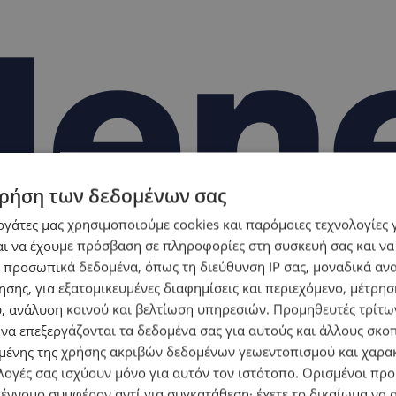
ρήση των δεδομένων σας
εργάτες μας χρησιμοποιούμε cookies και παρόμοιες τεχνολογίες 
ι να έχουμε πρόσβαση σε πληροφορίες στη συσκευή σας και να
 προσωπικά δεδομένα, όπως τη διεύθυνση IP σας, μοναδικά αν
σης, για εξατομικευμένες διαφημίσεις και περιεχόμενο, μέτρη
υ, ανάλυση κοινού και βελτίωση υπηρεσιών.
Προμηθευτές τρίτων
 να επεξεργάζονται τα δεδομένα σας για αυτούς και άλλους σκο
ένης της χρήσης ακριβών δεδομένων γεωεντοπισμού και χαρα
λογές σας ισχύουν μόνο για αυτόν τον ιστότοπο. Ορισμένοι πρ
 έννομο συμφέρον αντί για συγκατάθεση· έχετε το δικαίωμα να α