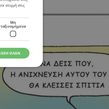
τε στιγμή στις
Μη
ταξινομημενα
ΔΟΧΗ ΟΛΩΝ