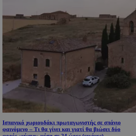
Ισπανικό χωριουδάκι πρωταγωνιστής σε σπάνιο
φαινόμενο – Τι θα γίνει και γιατί θα βιώσει δύο
φορές «νύχτα» μέσα σε 24 ώρες (εικόνες)