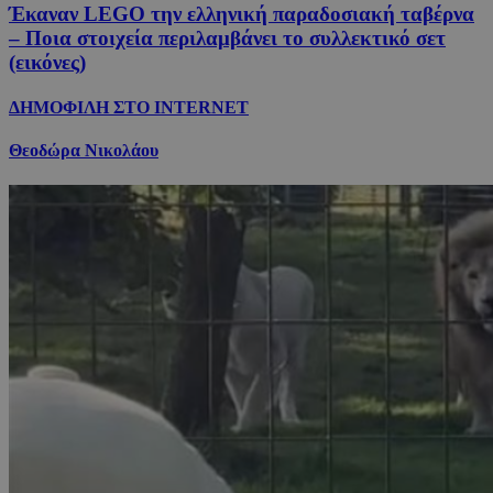
Έκαναν LEGO την ελληνική παραδοσιακή ταβέρνα
– Ποια στοιχεία περιλαμβάνει το συλλεκτικό σετ
(εικόνες)
ΔΗΜΟΦΙΛΗ ΣΤΟ INTERNET
Θεοδώρα Νικολάου