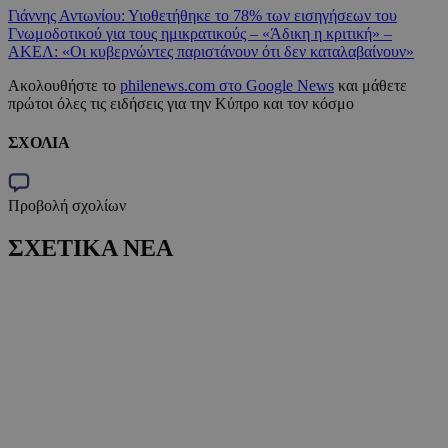
Γιάννης Αντωνίου: Υιοθετήθηκε το 78% των εισηγήσεων του
Γνωμοδοτικού για τους ημικρατικούς – «Άδικη η κριτική» –
ΑΚΕΛ: «Οι κυβερνώντες παριστάνουν ότι δεν καταλαβαίνουν»
Ακολουθήστε το
philenews.com στο Google News
και μάθετε
πρώτοι όλες τις ειδήσεις για την Κύπρο και τον κόσμο
ΣΧΟΛΙΑ
Προβολή σχολίων
ΣΧΕΤΙΚΑ ΝΕΑ