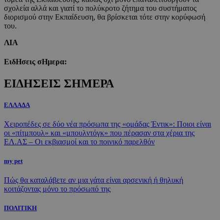
σχολεία αλλά και γιατί το πολύκροτο ζήτημα του συστήματος
διορισμού στην Εκπαίδευση, θα βρίσκεται τότε στην κορύφωσή
του.
ΛΙΑ
ΕιδΗσεις σΗμερα:
ΕΙΔΗΣΕΙΣ ΣΗΜΕΡΑ
ΕΛΛΑΔΑ
Χειροπέδες σε δύο νέα πρόσωπα της «ομάδας Έντικ»: Ποιοι είναι
οι «πίτμπουλ» και «μπουλντόγκ» που πέρασαν στα χέρια της
ΕΛ.ΑΣ – Οι εκβιασμοί και το ποινικό παρελθόν
my pet
Πώς θα καταλάβετε αν μια γάτα είναι αρσενική ή θηλυκή
κοιτάζοντας μόνο το πρόσωπό της
ΠΟΛΙΤΙΚΗ