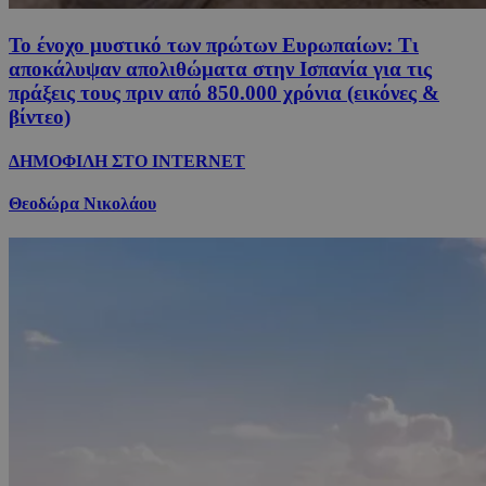
Το ένοχο μυστικό των πρώτων Ευρωπαίων: Τι
αποκάλυψαν απολιθώματα στην Ισπανία για τις
πράξεις τους πριν από 850.000 χρόνια (εικόνες &
βίντεο)
ΔΗΜΟΦΙΛΗ ΣΤΟ INTERNET
Θεοδώρα Νικολάου