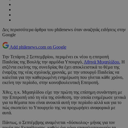
Δες περισσότερα άρθρα του philenews όταν αναζητάς ειδήσεις στην
Google
Add philenews.com on Google
Την Τετάρτη 2 Σεπτεμβρίου, περιμένει εκ νέου η επιτροπή
Παιδείας της Βουλής την αρμόδια Υπουργό,
Αθηνά Μιχαηλίδου.
Η
ατζέντα εκείνης της συνεδρίας θα έχει αποκλειστικά το θέμα της
έναρξης της νέας σχολικής χρονιάς, με την υπουργό Παιδείας να
καλείται για την καθιερωμένη ενημέρωση που γίνεται κάθε χρόνο,
εκείνη την περίοδο, στην κοινοβουλευτική Επιτροπή.
Χθες, η κ. Μιχαηλίδου είχε την πρώτη της επίσημη συνάντηση με
την Επιτροπή υπό τη νέα της σύνθεση, την οποία ενημέρωσε γενικά
για τα θέματα που είναι ανοικτά αυτή την περίοδο αλλά και για το
πώς σκοπεύει το Υπουργείο της να προχωρήσει αναφορικά με
αυτά.
Πάντως, ο Σεπτέμβρης αναμένεται «δύσκολος» μήνας για τον
τομέα της Εκπαίδευσης, καθώς όχι μόνο επαναλειτουργούν τα