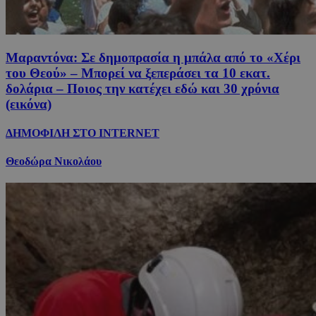
Μαραντόνα: Σε δημοπρασία η μπάλα από το «Χέρι
του Θεού» – Μπορεί να ξεπεράσει τα 10 εκατ.
δολάρια – Ποιος την κατέχει εδώ και 30 χρόνια
(εικόνα)
ΔΗΜΟΦΙΛΗ ΣΤΟ INTERNET
Θεοδώρα Νικολάου