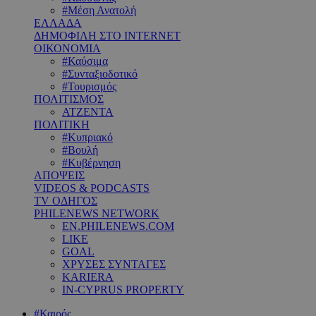
#Μέση Ανατολή
ΕΛΛΑΔΑ
ΔΗΜΟΦΙΛΗ ΣΤΟ INTERNET
ΟΙΚΟΝΟΜΙΑ
#Καύσιμα
#Συνταξιοδοτικό
#Τουρισμός
ΠΟΛΙΤΙΣΜΟΣ
ΑΤΖΕΝΤΑ
ΠΟΛΙΤΙΚΗ
#Κυπριακό
#Βουλή
#Κυβέρνηση
ΑΠΟΨΕΙΣ
VIDEOS & PODCASTS
TV ΟΔΗΓΟΣ
PHILENEWS NETWORK
EN.PHILENEWS.COM
LIKE
GOAL
ΧΡΥΣΕΣ ΣΥΝΤΑΓΕΣ
KARIERA
IN-CYPRUS PROPERTY
#Καιρός