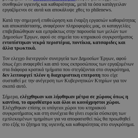
συνθηκών υγιεινής και καθαριότητας, μετά τα όσα κατάγγειλαν
εργαζόμενοι σε αυτά και αποκάλυψε χθες το philenews.
Κατά την σημερινή επιθεώρηση και έναρξη εργασιών καθαριότητας
και αποκατάστασης, αναφέρουν πληροφορίες μας, οι καταγγελίες
επιβεβαιώθηκαν και εμπράκτως στην παρουσία των μελών των
Δημοσίων Έργων, αφού σε σημεία του κτηριακού συγκροτήματος
εντοπίστηκαν νεκρά περιστέρια, ποντίκια, κατσαριδες και
άλλα τρωκτικά.
Τον ελεγχο διενεργούν συνεργεία των Δημοσίων Έργων, αφού
όπως έχει αναφερθεί και από τους εκπροσώπους των εργαζομένων
στα διάφορα κρατικά τμήματα που στεγάζονται στο συγκρότημα,
δεν λειτουργεί πλέον η διαχειριστικη επιτροπη
που είχε
συσταθεί με την ανέγερση των Κυβερνητικών Κτηρίων για τον
σκοπό αυτό.
Σήμερα,
ελέγχθηκαν και λήφθηκαν μέτρα σε χώρους όπως η
καντίνα, το αμφιθέατρο και όλοι οι κοινόχρηστοι χώροι.
Ελέγχθηκαν επίσης οι υπόγειοι χώροι του κτηριακού
συγκροτήματος και στη συνέχεια θα γίνει ευρεία σύσκεψη των
εμπλεκομένων τμημάτων για να αποφασισθεί πώς θα προωθηθεί
στο εξής το ζήτημα της υγιεινής και καθαριότητας στο συγκρότημα.