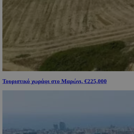
Τουριστικό χωράφι στο Μαρώνι, €225,000