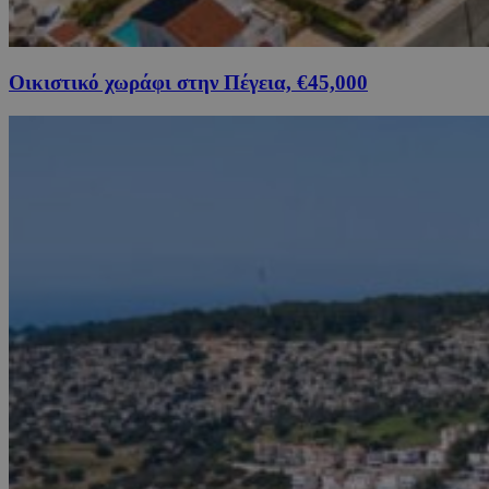
Οικιστικό χωράφι στην Πέγεια, €45,000