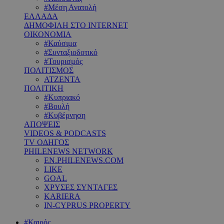
#Μέση Ανατολή
ΕΛΛΑΔΑ
ΔΗΜΟΦΙΛΗ ΣΤΟ INTERNET
ΟΙΚΟΝΟΜΙΑ
#Καύσιμα
#Συνταξιοδοτικό
#Τουρισμός
ΠΟΛΙΤΙΣΜΟΣ
ΑΤΖΕΝΤΑ
ΠΟΛΙΤΙΚΗ
#Κυπριακό
#Βουλή
#Κυβέρνηση
ΑΠΟΨΕΙΣ
VIDEOS & PODCASTS
TV ΟΔΗΓΟΣ
PHILENEWS NETWORK
EN.PHILENEWS.COM
LIKE
GOAL
ΧΡΥΣΕΣ ΣΥΝΤΑΓΕΣ
KARIERA
IN-CYPRUS PROPERTY
#Καιρός