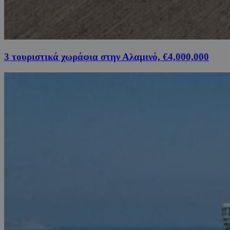
3 τουριστικά χωράφια στην Αλαμινό, €4,000,000