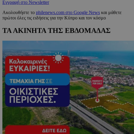
Εγγραφή στο Newsletter
Ακολουθήστε το
philenews.com στο Google News
και μάθετε
πρώτοι όλες τις ειδήσεις για την Κύπρο και τον κόσμο
ΤΑ ΑΚΙΝΗΤΑ ΤΗΣ ΕΒΔΟΜΑΔΑΣ