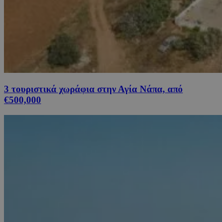
3 τουριστικά χωράφια στην Αγία Νάπα, από
€500,000