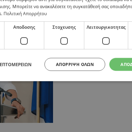
μισης
. Μπορείτε να ανακαλέσετε τη συγκατάθεσή σας οποιαδήπο
ροδρόμιο Πάφου
s
.
Πολιτική Απορρήτου
Αποδοσης
Στοχευσης
Λειτουργικοτητας
ΛΕΠΤΟΜΕΡΕΙΩΝ
ΑΠΌΡΡΙΨΗ ΌΛΩΝ
ΑΠΟ