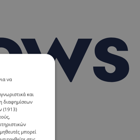
για να
αγνωριστικά και
ση διαφημίσεων
 (1913)
πούς,
κτηριστικών
ομηθευτές μπορεί
ντιταχθείτε στις