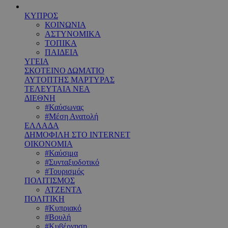
ΚΥΠΡΟΣ
ΚΟΙΝΩΝΙΑ
ΑΣΤΥΝΟΜΙΚΑ
ΤΟΠΙΚΑ
ΠΑΙΔΕΙΑ
ΥΓΕΙΑ
ΣΚΟΤΕΙΝΟ ΔΩΜΑΤΙΟ
ΑΥΤΟΠΤΗΣ ΜΑΡΤΥΡΑΣ
ΤΕΛΕΥΤΑΙΑ ΝΕΑ
ΔΙΕΘΝΗ
#Καύσωνας
#Μέση Ανατολή
ΕΛΛΑΔΑ
ΔΗΜΟΦΙΛΗ ΣΤΟ INTERNET
ΟΙΚΟΝΟΜΙΑ
#Καύσιμα
#Συνταξιοδοτικό
#Τουρισμός
ΠΟΛΙΤΙΣΜΟΣ
ΑΤΖΕΝΤΑ
ΠΟΛΙΤΙΚΗ
#Κυπριακό
#Βουλή
#Κυβέρνηση