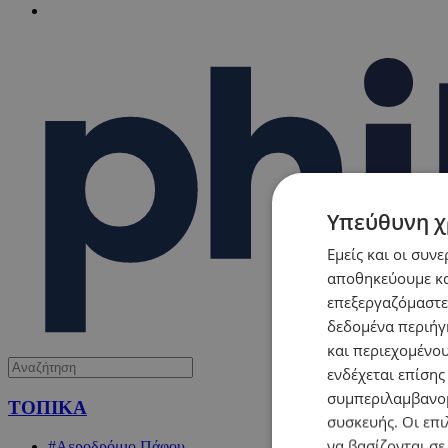
Υπεύθυνη χ
Εμείς και οι συν
αποθηκεύουμε κα
επεξεργαζόμαστε
δεδομένα περιήγη
και περιεχομένο
ενδέχεται επίσης
συμπεριλαμβανομ
ΤΟΠΙΚΑ
συσκευής. Οι επι
να βασίζονται σε
#Αεροδρόμιο Πάφου