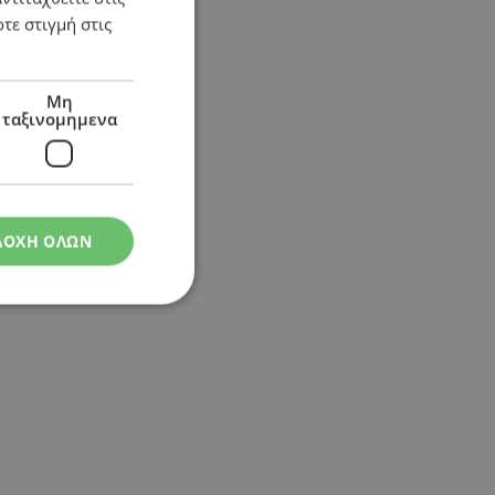
τε στιγμή στις
Μη
ταξινομημενα
ΔΟΧΗ ΟΛΩΝ