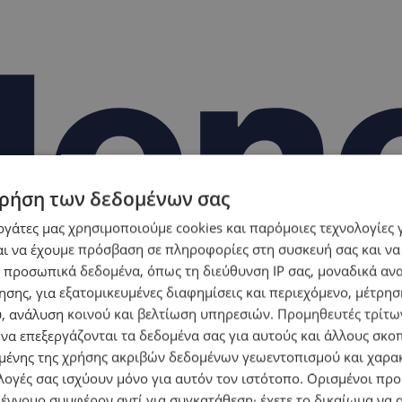
ρήση των δεδομένων σας
εργάτες μας χρησιμοποιούμε cookies και παρόμοιες τεχνολογίες 
ι να έχουμε πρόσβαση σε πληροφορίες στη συσκευή σας και να
 προσωπικά δεδομένα, όπως τη διεύθυνση IP σας, μοναδικά αν
σης, για εξατομικευμένες διαφημίσεις και περιεχόμενο, μέτρη
υ, ανάλυση κοινού και βελτίωση υπηρεσιών.
Προμηθευτές τρίτων
 να επεξεργάζονται τα δεδομένα σας για αυτούς και άλλους σκο
ένης της χρήσης ακριβών δεδομένων γεωεντοπισμού και χαρα
λογές σας ισχύουν μόνο για αυτόν τον ιστότοπο. Ορισμένοι πρ
 έννομο συμφέρον αντί για συγκατάθεση· έχετε το δικαίωμα να α