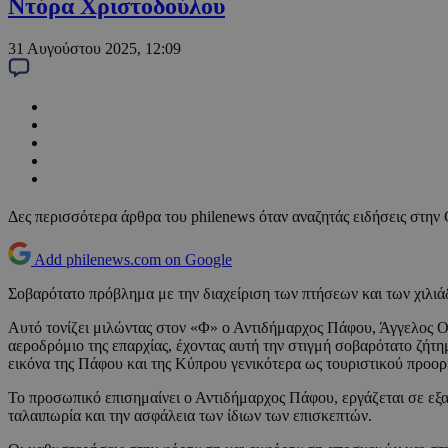
Ντόρα Χριστοδούλου
31 Αυγούστου 2025, 12:09
Δες περισσότερα άρθρα του philenews όταν αναζητάς ειδήσεις στην
Add philenews.com on Google
Σοβαρότατο πρόβλημα με την διαχείριση των πτήσεων και των χιλι
Αυτό τονίζει μιλώντας στον «Φ» ο Αντιδήμαρχος Πάφου, Άγγελος Ονη
αεροδρόμιο της επαρχίας, έχοντας αυτή την στιγμή σοβαρότατο ζήτη
εικόνα της Πάφου και της Κύπρου γενικότερα ως τουριστικού προορ
Το προσωπικό επισημαίνει ο Αντιδήμαρχος Πάφου, εργάζεται σε εξαν
ταλαιπωρία και την ασφάλεια των ίδιων των επισκεπτών.