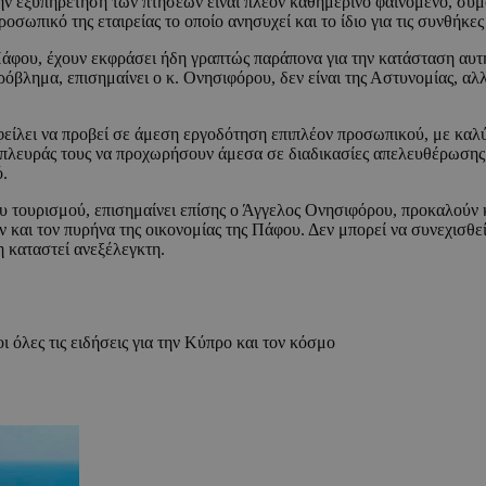
ν εξυπηρέτηση των πτήσεων είναι πλέον καθημερινό φαινόμενο, σύ
προσωπικό της εταιρείας το οποίο ανησυχεί και το ίδιο για τις συνθήκε
φου, έχουν εκφράσει ήδη γραπτώς παράπονα για την κατάσταση αυτή π
βλημα, επισημαίνει ο κ. Ονησιφόρου, δεν είναι της Αστυνομίας, αλλ
οφείλει να προβεί σε άμεση εργοδότηση επιπλέον προσωπικού, με καλ
πό πλευράς τους να προχωρήσουν άμεσα σε διαδικασίες απελευθέρωσης
ό.
ου τουρισμού, επισημαίνει επίσης ο Άγγελος Ονησιφόρου, προκαλούν
και τον πυρήνα της οικονομίας της Πάφου. Δεν μπορεί να συνεχισθεί 
η καταστεί ανεξέλεγκτη.
ι όλες τις ειδήσεις για την Κύπρο και τον κόσμο