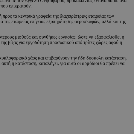
μφωνα με τον Άγγελο Ονησιφόρου, προκαλώντας έντονα παράπονα
ς που επικρατούν.
ρος τα κεντρικά γραφεία της διαχειρίστριας εταιρείας των
ά της εταιρείας επίγειας εξυπηρέτησης αεροσκαφών, αλλά και της
ύτερους μισθούς και συνθήκες εργασίας, ώστε να εξασφαλισθεί η
 της βίζας για εργοδότηση προσωπικού από τρίτες χώρες αφού η
 κυκλοφοριακό χάος και επιβαρύνουν την ήδη δύσκολη κατάσταση.
αυτή η κατάσταση, καταλήγει, για αυτό οι αρμόδιοι θα πρέπει να