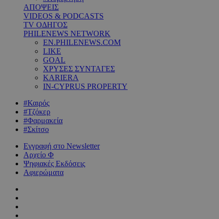
ΑΠΟΨΕΙΣ
VIDEOS & PODCASTS
TV ΟΔΗΓΟΣ
PHILENEWS NETWORK
EN.PHILENEWS.COM
LIKE
GOAL
ΧΡΥΣΕΣ ΣΥΝΤΑΓΕΣ
KARIERA
IN-CYPRUS PROPERTY
#Καιρός
#Τζόκερ
#Φαρμακεία
#Σκίτσο
Εγγραφή στο Newsletter
Αρχείο Φ
Ψηφιακές Εκδόσεις
Αφιερώματα