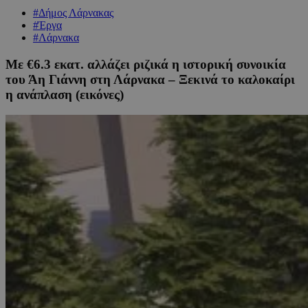
#Δήμος Λάρνακας
#Έργα
#Λάρνακα
Με €6.3 εκατ. αλλάζει ριζικά η ιστορική συνοικία
του Άη Γιάννη στη Λάρνακα – Ξεκινά το καλοκαίρι
η ανάπλαση (εικόνες)