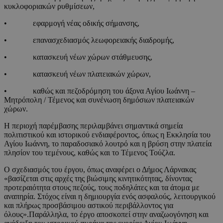
κυκλοφοριακών ρυθμίσεων,
• εφαρμογή νέας οδικής σήμανσης,
• επανασχεδιασμός λεωφορειακής διαδρομής,
• κατασκευή νέων χώρων στάθμευσης,
• κατασκευή νέων πλατειακών χώρων,
• καθώς και πεζοδρόμηση του άξονα Αγίου Ιωάννη –
Μητρόπολη / Τέμενος και συνένωση δημόσιων πλατειακών
χώρων.
Η περιοχή παρέμβασης περιλαμβάνει σημαντικά σημεία
πολιτιστικού και ιστορικού ενδιαφέροντος, όπως η Εκκλησία του
Αγίου Ιωάννη, το παραδοσιακό λουτρό και η βρύση στην πλατεία
πλησίον του τεμένους, καθώς και το Τέμενος Τούζλα.
Ο σχεδιασμός του έργου, όπως αναφέρει ο Δήμος Λάρνακας
«βασίζεται στις αρχές της βιώσιμης κινητικότητας, δίνοντας
προτεραιότητα στους πεζούς, τους ποδηλάτες και τα άτομα με
αναπηρία. Στόχος είναι η δημιουργία ενός ασφαλούς, λειτουργικού
και πλήρως προσβάσιμου αστικού περιβάλλοντος για
όλους».Παράλληλα, το έργο αποσκοπεί στην αναζωογόνηση και