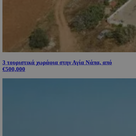
3 τουριστικά χωράφια στην Αγία Νάπα, από
€500,000