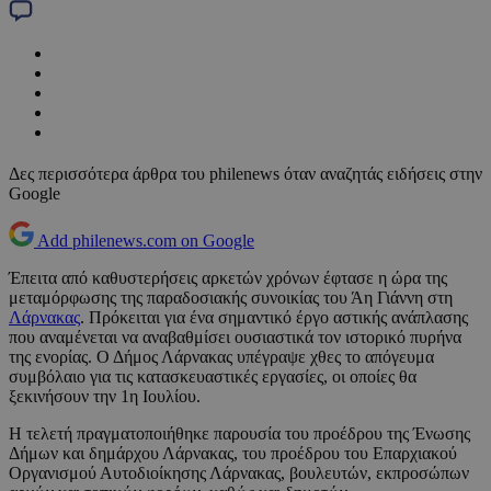
Δες περισσότερα άρθρα του philenews όταν αναζητάς ειδήσεις στην
Google
Add philenews.com on Google
Έπειτα από καθυστερήσεις αρκετών χρόνων έφτασε η ώρα της
μεταμόρφωσης της παραδοσιακής συνοικίας του Άη Γιάννη στη
Λάρνακας
. Πρόκειται για ένα σημαντικό έργο αστικής ανάπλασης
που αναμένεται να αναβαθμίσει ουσιαστικά τον ιστορικό πυρήνα
της ενορίας. Ο Δήμος Λάρνακας υπέγραψε χθες το απόγευμα
συμβόλαιο για τις κατασκευαστικές εργασίες, οι οποίες θα
ξεκινήσουν την 1η Ιουλίου.
Η τελετή πραγματοποιήθηκε παρουσία του προέδρου της Ένωσης
Δήμων και δημάρχου Λάρνακας, του προέδρου του Επαρχιακού
Οργανισμού Αυτοδιοίκησης Λάρνακας, βουλευτών, εκπροσώπων