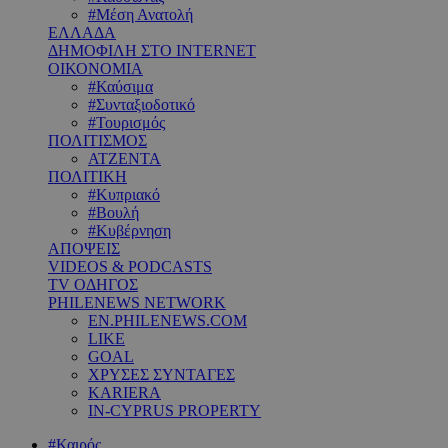
#Μέση Ανατολή
ΕΛΛΑΔΑ
ΔΗΜΟΦΙΛΗ ΣΤΟ INTERNET
ΟΙΚΟΝΟΜΙΑ
#Καύσιμα
#Συνταξιοδοτικό
#Τουρισμός
ΠΟΛΙΤΙΣΜΟΣ
ΑΤΖΕΝΤΑ
ΠΟΛΙΤΙΚΗ
#Κυπριακό
#Βουλή
#Κυβέρνηση
ΑΠΟΨΕΙΣ
VIDEOS & PODCASTS
TV ΟΔΗΓΟΣ
PHILENEWS NETWORK
EN.PHILENEWS.COM
LIKE
GOAL
ΧΡΥΣΕΣ ΣΥΝΤΑΓΕΣ
KARIERA
IN-CYPRUS PROPERTY
#Καιρός