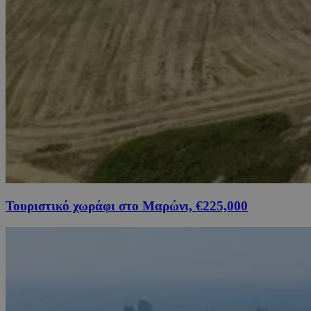
Τουριστικό χωράφι στο Μαρώνι, €225,000