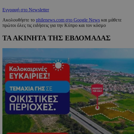
Εγγραφή στο Newsletter
Ακολουθήστε το
philenews.com στο Google News
και μάθετε
πρώτοι όλες τις ειδήσεις για την Κύπρο και τον κόσμο
ΤΑ ΑΚΙΝΗΤΑ ΤΗΣ ΕΒΔΟΜΑΔΑΣ