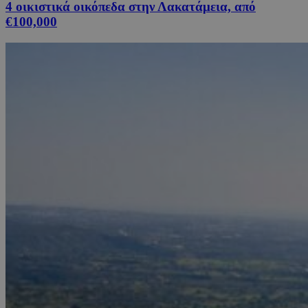
4 οικιστικά οικόπεδα στην Λακατάμεια, από
€100,000