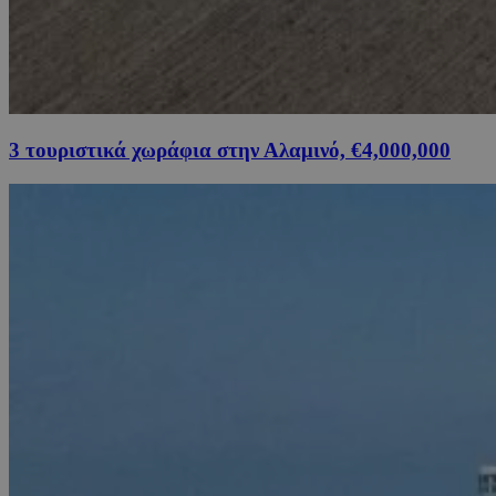
3 τουριστικά χωράφια στην Αλαμινό, €4,000,000