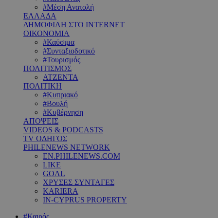
#Μέση Ανατολή
ΕΛΛΑΔΑ
ΔΗΜΟΦΙΛΗ ΣΤΟ INTERNET
ΟΙΚΟΝΟΜΙΑ
#Καύσιμα
#Συνταξιοδοτικό
#Τουρισμός
ΠΟΛΙΤΙΣΜΟΣ
ΑΤΖΕΝΤΑ
ΠΟΛΙΤΙΚΗ
#Κυπριακό
#Βουλή
#Κυβέρνηση
ΑΠΟΨΕΙΣ
VIDEOS & PODCASTS
TV ΟΔΗΓΟΣ
PHILENEWS NETWORK
EN.PHILENEWS.COM
LIKE
GOAL
ΧΡΥΣΕΣ ΣΥΝΤΑΓΕΣ
KARIERA
IN-CYPRUS PROPERTY
#Καιρός