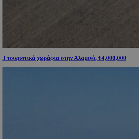
3 τουριστικά χωράφια στην Αλαμινό, €4,000,000