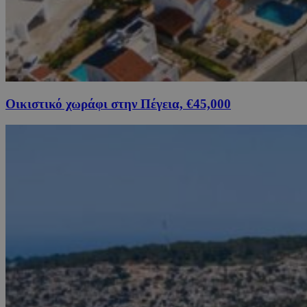
Οικιστικό χωράφι στην Πέγεια, €45,000