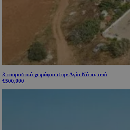
3 τουριστικά χωράφια στην Αγία Νάπα, από
€500,000