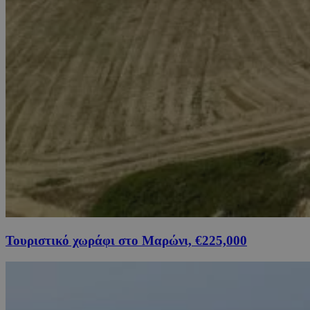
Τουριστικό χωράφι στο Μαρώνι, €225,000