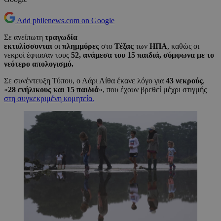
Add philenews.com on Google
Σε ανείπωτη
τραγωδία
εκτυλίσσονται
οι
πλημμύρες
στο
Τέξας
των
ΗΠΑ
, καθώς οι
νεκροί έφτασαν τους
52, ανάμεσα του 15 παιδιά, σύμφωνα με το
νεότερο απολογισμό.
Σε συνέντευξη Τύπου, ο Λάρι Λίθα έκανε λόγο για
43 νεκρούς
,
«
28 ενήλικους και 15 παιδιά
», που έχουν βρεθεί μέχρι στιγμής
στη συγκεκριμένη κομητεία.