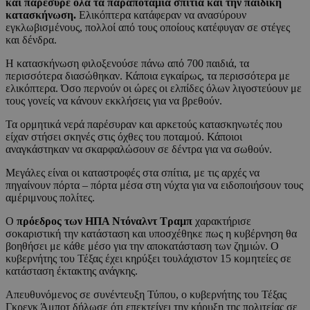
και παρέσυρε όλα τα παραποτάμια σπίτια και την παιδική
κατασκήνωση.
Ελικόπτερα κατάφεραν να ανασύρουν
εγκλωβισμένους, πολλοί από τους οποίους κατέφυγαν σε στέγες
και δένδρα.
Η κατασκήνωση φιλοξενούσε πάνω από 700 παιδιά, τα
περισσότερα διασώθηκαν. Κάποια εγκαίρως, τα περισσότερα με
ελικόπτερα. Όσο περνούν οι ώρες οι ελπίδες όλων λιγοστεύουν με
τους γονείς να κάνουν εκκλήσεις για να βρεθούν.
Τα ορμητικά νερά παρέσυραν και αρκετούς κατασκηνωτές που
είχαν στήσει σκηνές στις όχθες του ποταμού. Κάποιοι
αναγκάστηκαν να σκαρφαλώσουν σε δέντρα για να σωθούν.
Μεγάλες είναι οι καταστροφές στα σπίτια, με τις αρχές να
πηγαίνουν πόρτα – πόρτα μέσα στη νύχτα για να ειδοποιήσουν τους
αμέριμνους πολίτες.
Ο
πρόεδρος των ΗΠΑ Ντόναλντ Τραμπ
χαρακτήρισε
σοκαριστική την κατάσταση και υποσχέθηκε πως η κυβέρνηση θα
βοηθήσει με κάθε μέσο για την αποκατάσταση των ζημιών. Ο
κυβερνήτης του Τέξας έχει κηρύξει τουλάχιστον 15 κομητείες σε
κατάσταση έκτακτης ανάγκης.
Απευθυνόμενος σε συνέντευξη Τύπου, ο κυβερνήτης του Τέξας
Γκρεγκ Άμποτ δήλωσε ότι επεκτείνει την κήρυξη της πολιτείας σε