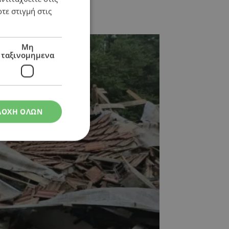
τε στιγμή στις
Μη
ταξινομημενα
ΔΟΧΗ ΟΛΩΝ