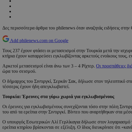
Δες περισσότερα άρθρα του philenews όταν αναζητάς ειδήσεις στην
Add philenews.com on Google
Τους 237 έχουν φτάσει οι μετασεισμοί στην Τουρκία μετά την ισχυ
κτήρια έχουν καταρρεύσει εγκλωβίζοντας αρκετούς ενοίκους τους, εν
Αρκετοί μετασεισμοί είναι άνω των 3 – 4 Ρίχτερ.
Οι προσπάθειες δ
ώρα του σεισμού.
Ο δήμαρχος του Σιντιργκί, Σερκάν Σακ, δήλωσε στον τηλεοπτικό στ
τέσσερις έχουν ήδη απεγκλωβιστεί.
Τουρκία: Έρευνες στα γύρω χωριά για εγκλωβισμένους
Οι έρευνες για εγκλωβισμένους συνεχίζονται τόσο στην πόλη Σιντι
του από τα ερείπια στην Σιντιργκί. Βίντεο που αναρτήθηκαν στα μέ
Ο υπουργός Εσωτερικών Αλί Γερλίκαγια δήλωσε στον λογαριασμό τ
ερείπια κτηρίου βρίσκονται σε εξέλιξη. Ο ίδιος διευκρίνισε ότι «κ