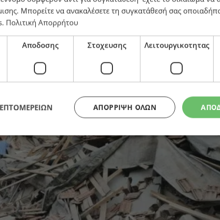
μισης
. Μπορείτε να ανακαλέσετε τη συγκατάθεσή σας οποιαδήπο
ικίας – Πάνω από 230 οι μετασεισμοί
s
.
Πολιτική Απορρήτου
Αποδοσης
Στοχευσης
Λειτουργικοτητας
ΛΕΠΤΟΜΕΡΕΙΩΝ
ΑΠΌΡΡΙΨΗ ΌΛΩΝ
ΑΠΟ