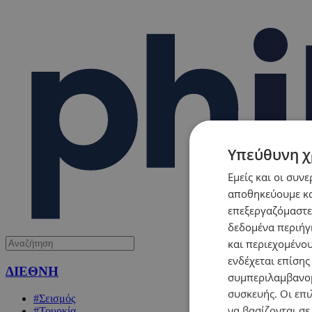
Υπεύθυνη χ
Εμείς και οι συν
αποθηκεύουμε κα
επεξεργαζόμαστε
δεδομένα περιήγη
και περιεχομένο
ενδέχεται επίσης
ΔΙΕΘΝΗ
συμπεριλαμβανομ
συσκευής. Οι επι
#Σεισμός
να βασίζονται σε
#Τουρκία