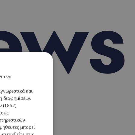
για να
αγνωριστικά και
ση διαφημίσεων
 (1852)
πούς,
κτηριστικών
ομηθευτές μπορεί
ντιταχθείτε στις