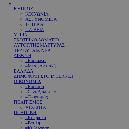
ΚΥΠΡΟΣ
ΚΟΙΝΩΝΙΑ
ΑΣΤΥΝΟΜΙΚΑ
ΤΟΠΙΚΑ
ΠΑΙΔΕΙΑ
ΥΓΕΙΑ
ΣΚΟΤΕΙΝΟ ΔΩΜΑΤΙΟ
ΑΥΤΟΠΤΗΣ ΜΑΡΤΥΡΑΣ
ΤΕΛΕΥΤΑΙΑ ΝΕΑ
ΔΙΕΘΝΗ
#Καύσωνας
#Μέση Ανατολή
ΕΛΛΑΔΑ
ΔΗΜΟΦΙΛΗ ΣΤΟ INTERNET
ΟΙΚΟΝΟΜΙΑ
#Καύσιμα
#Συνταξιοδοτικό
#Τουρισμός
ΠΟΛΙΤΙΣΜΟΣ
ΑΤΖΕΝΤΑ
ΠΟΛΙΤΙΚΗ
#Κυπριακό
#Βουλή
#Κυβέρνηση