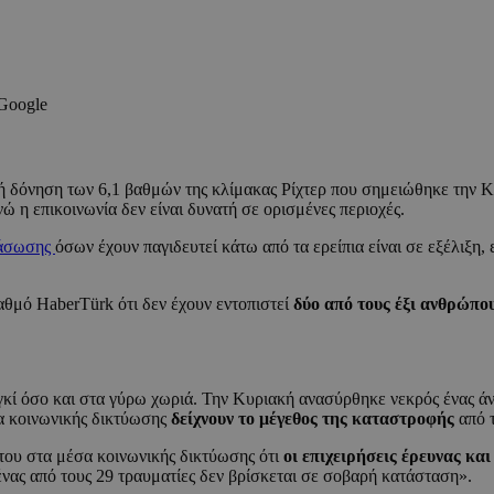
 Google
ρή δόνηση των 6,1 βαθμών της κλίμακας Ρίχτερ που σημειώθηκε την Κ
ώ η επικοινωνία δεν είναι δυνατή σε ορισμένες περιοχές.
ιάσωσης
όσων έχουν παγιδευτεί κάτω από τα ερείπια είναι σε εξέλιξη
αθμό HaberTürk ότι δεν έχουν εντοπιστεί
δύο από τους έξι ανθρώπο
ργκί όσο και στα γύρω χωριά. Την Κυριακή ανασύρθηκε νεκρός ένας ά
σα κοινωνικής δικτύωσης
δείχνουν το μέγεθος της καταστροφής
από τ
ου στα μέσα κοινωνικής δικτύωσης ότι
οι επιχειρήσεις έρευνας κα
ανένας από τους 29 τραυματίες δεν βρίσκεται σε σοβαρή κατάσταση».