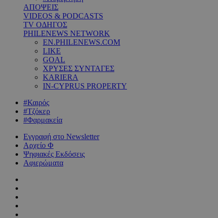
ΑΠΟΨΕΙΣ
VIDEOS & PODCASTS
TV ΟΔΗΓΟΣ
PHILENEWS NETWORK
EN.PHILENEWS.COM
LIKE
GOAL
ΧΡΥΣΕΣ ΣΥΝΤΑΓΕΣ
KARIERA
IN-CYPRUS PROPERTY
#Καιρός
#Τζόκερ
#Φαρμακεία
Εγγραφή στο Newsletter
Αρχείο Φ
Ψηφιακές Εκδόσεις
Αφιερώματα