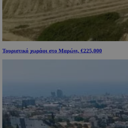
Τουριστικό χωράφι στο Μαρώνι, €225,000