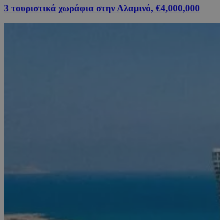
3 τουριστικά χωράφια στην Αλαμινό, €4,000,000