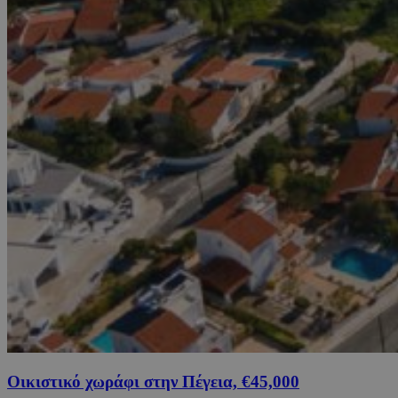
Οικιστικό χωράφι στην Πέγεια, €45,000