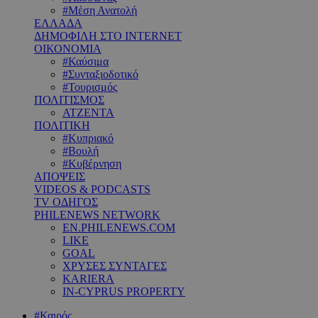
#Μέση Ανατολή
ΕΛΛΑΔΑ
ΔΗΜΟΦΙΛΗ ΣΤΟ INTERNET
ΟΙΚΟΝΟΜΙΑ
#Καύσιμα
#Συνταξιοδοτικό
#Τουρισμός
ΠΟΛΙΤΙΣΜΟΣ
ΑΤΖΕΝΤΑ
ΠΟΛΙΤΙΚΗ
#Κυπριακό
#Βουλή
#Κυβέρνηση
ΑΠΟΨΕΙΣ
VIDEOS & PODCASTS
TV ΟΔΗΓΟΣ
PHILENEWS NETWORK
EN.PHILENEWS.COM
LIKE
GOAL
ΧΡΥΣΕΣ ΣΥΝΤΑΓΕΣ
KARIERA
IN-CYPRUS PROPERTY
#Καιρός