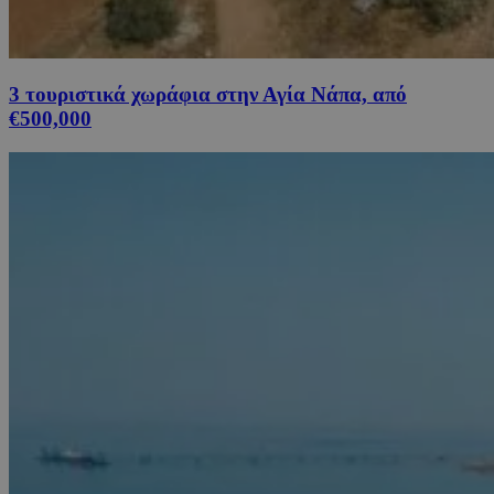
3 τουριστικά χωράφια στην Αγία Νάπα, από
€500,000