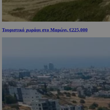
Τουριστικό χωράφι στο Μαρώνι, €225,000