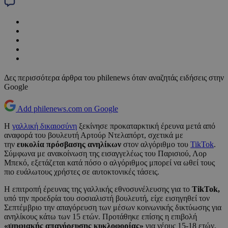
Δες περισσότερα άρθρα του philenews όταν αναζητάς ειδήσεις στην
Google
Add philenews.com on Google
Η
γαλλική δικαιοσύνη
ξεκίνησε προκαταρκτική έρευνα μετά από
αναφορά του βουλευτή Αρτούρ Ντελαπόρτ, σχετικά με
την
ευκολία πρόσβασης ανηλίκων
στον αλγόριθμο του
TikTok
.
Σύμφωνα με ανακοίνωση της εισαγγελέως του Παρισιού, Λορ
Μπεκό, εξετάζεται κατά πόσο ο αλγόριθμος μπορεί να ωθεί τους
πιο ευάλωτους χρήστες σε αυτοκτονικές τάσεις.
Η επιτροπή έρευνας της γαλλικής εθνοσυνέλευσης για το
TikTok,
υπό την προεδρία του σοσιαλιστή βουλευτή, είχε εισηγηθεί τον
Σεπτέμβριο την απαγόρευση των μέσων κοινωνικής δικτύωσης για
ανηλίκους κάτω των 15 ετών. Προτάθηκε επίσης η επιβολή
«ψηφιακής απαγόρευσης κυκλοφορίας»
για νέους 15-18 ετών,