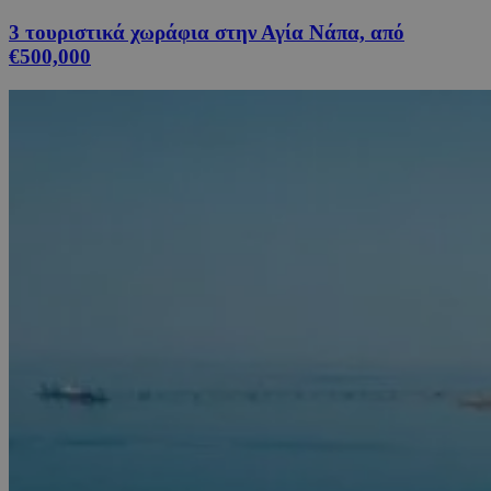
3 τουριστικά χωράφια στην Αγία Νάπα, από
€500,000