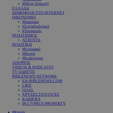
#Μέση Ανατολή
ΕΛΛΑΔΑ
ΔΗΜΟΦΙΛΗ ΣΤΟ INTERNET
ΟΙΚΟΝΟΜΙΑ
#Καύσιμα
#Συνταξιοδοτικό
#Τουρισμός
ΠΟΛΙΤΙΣΜΟΣ
ΑΤΖΕΝΤΑ
ΠΟΛΙΤΙΚΗ
#Κυπριακό
#Βουλή
#Κυβέρνηση
ΑΠΟΨΕΙΣ
VIDEOS & PODCASTS
TV ΟΔΗΓΟΣ
PHILENEWS NETWORK
EN.PHILENEWS.COM
LIKE
GOAL
ΧΡΥΣΕΣ ΣΥΝΤΑΓΕΣ
KARIERA
IN-CYPRUS PROPERTY
#Καιρός