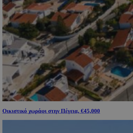
Οικιστικό χωράφι στην Πέγεια, €45,000