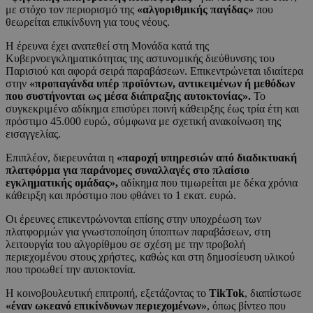
με στόχο τον περιορισμό της
«αλγοριθμικής παγίδας»
που
θεωρείται επικίνδυνη για τους νέους.
Η έρευνα έχει ανατεθεί στη Μονάδα κατά της
Κυβερνοεγκληματικότητας της αστυνομικής διεύθυνσης του
Παρισιού και αφορά σειρά παραβάσεων. Επικεντρώνεται ιδιαίτερα
στην
«προπαγάνδα υπέρ προϊόντων, αντικειμένων ή μεθόδων
που συστήνονται ως μέσα διάπραξης αυτοκτονίας».
Το
συγκεκριμένο αδίκημα επισύρει ποινή κάθειρξης έως τρία έτη και
πρόστιμο 45.000 ευρώ, σύμφωνα με σχετική ανακοίνωση της
εισαγγελίας.
Επιπλέον, διερευνάται η
«παροχή υπηρεσιών από διαδικτυακή
πλατφόρμα για παράνομες συναλλαγές στο πλαίσιο
εγκληματικής ομάδας»,
αδίκημα που τιμωρείται με δέκα χρόνια
κάθειρξη και πρόστιμο που φθάνει το 1 εκατ. ευρώ.
Οι έρευνες επικεντρώνονται επίσης στην υποχρέωση των
πλατφορμών για γνωστοποίηση ύποπτων παραβάσεων, στη
λειτουργία του αλγορίθμου σε σχέση με την προβολή
περιεχομένου στους χρήστες, καθώς και στη δημοσίευση υλικού
που προωθεί την αυτοκτονία.
Η κοινοβουλευτική επιτροπή, εξετάζοντας το
TikTok
, διαπίστωσε
«έναν ωκεανό επικίνδυνων περιεχομένων»
, όπως βίντεο που