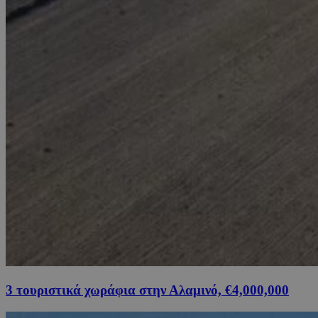
3 τουριστικά χωράφια στην Αλαμινό, €4,000,000