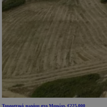
Τουριστικό χωράφι στο Μαρώνι, €225,000