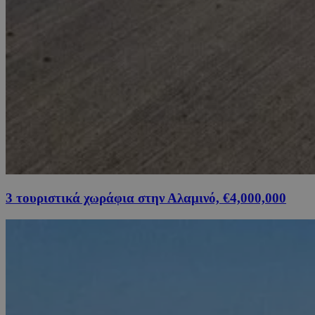
3 τουριστικά χωράφια στην Αλαμινό, €4,000,000