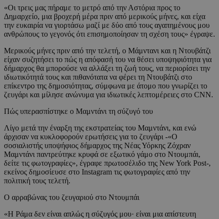
«Οι τρεις μας πήραμε το μετρό από την Αστόρια προς το
Δημαρχείο, μια βροχερή μέρα πριν από μερικούς μήνες, και είχα
την ευκαιρία να γιορτάσω μαζί με δύο από τους αγαπημένους μου
ανθρώπους το γεγονός ότι επισημοποίησαν τη σχέση τους» έγραψε.
Μερικούς μήνες πριν από την τελετή, ο Μάμντανι και η Ντουβάτζι
είχαν συζητήσει το πώς η απόφασή του να θέσει υποψηφιότητα για
δήμαρχος θα μπορούσε να αλλάξει τη ζωή τους, να περιορίσει την
ιδιωτικότητά τους και πιθανότατα να φέρει τη Ντουβάτζι στο
επίκεντρο της δημοσιότητας, σύμφωνα με άτομο που γνωρίζει το
ζευγάρι και μίλησε ανώνυμα για ιδιωτικές λεπτομέρειες στο CNN.
Πώς υπερασπίστηκε ο Μαμντάνι τη σύζυγό του
Λίγο μετά την έναρξη της εκστρατείας του Μαμντάνι, και ενώ
άρχισαν να κυκλοφορούν ερωτήσεις για το ζευγάρι -«Ο
σοσιαλιστής υποψήφιος δήμαρχος της Νέας Υόρκης Ζόχραν
Μαμντάνι παντρεύτηκε κρυφά σε εξωτικό γάμο στο Ντουμπάι,
δείτε τις φωτογραφίες», έγραφε πρωτοσέλιδο της New York Post-,
εκείνος δημοσίευσε στο Instagram τις φωτογραφίες από την
πολιτική τους τελετή.
Ο αρραβώνας του ζευγαριού στο Ντουμπάι
«Η Ράμα δεν είναι απλώς η σύζυγός μου· είναι μια απίστευτη