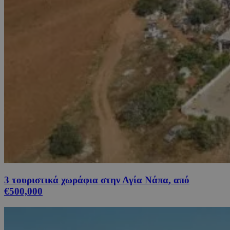
3 τουριστικά χωράφια στην Αγία Νάπα, από
€500,000