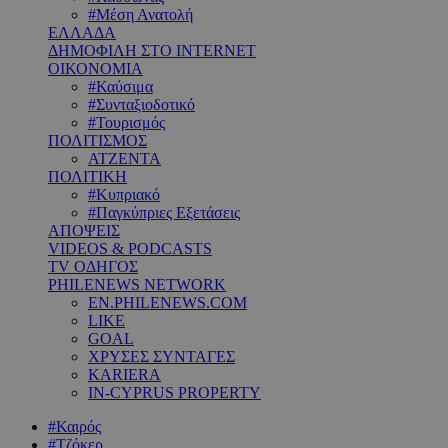
#Μέση Ανατολή
ΕΛΛΑΔΑ
ΔΗΜΟΦΙΛΗ ΣΤΟ INTERNET
ΟΙΚΟΝΟΜΙΑ
#Καύσιμα
#Συνταξιοδοτικό
#Τουρισμός
ΠΟΛΙΤΙΣΜΟΣ
ΑΤΖΕΝΤΑ
ΠΟΛΙΤΙΚΗ
#Κυπριακό
#Παγκύπριες Εξετάσεις
ΑΠΟΨΕΙΣ
VIDEOS & PODCASTS
TV ΟΔΗΓΟΣ
PHILENEWS NETWORK
EN.PHILENEWS.COM
LIKE
GOAL
ΧΡΥΣΕΣ ΣΥΝΤΑΓΕΣ
KARIERA
IN-CYPRUS PROPERTY
#Καιρός
#Τζόκερ