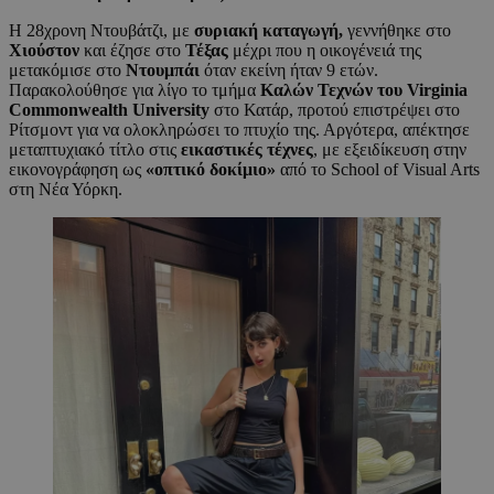
Η 28χρονη Ντουβάτζι, με
συριακή καταγωγή,
γεννήθηκε στο
Χιούστον
και έζησε στο
Τέξας
μέχρι που η οικογένειά της
μετακόμισε στο
Ντουμπάι
όταν εκείνη ήταν 9 ετών.
Παρακολούθησε για λίγο το τμήμα
Καλών Τεχνών του Virginia
Commonwealth University
στο Κατάρ, προτού επιστρέψει στο
Ρίτσμοντ για να ολοκληρώσει το πτυχίο της. Αργότερα, απέκτησε
μεταπτυχιακό τίτλο στις
εικαστικές τέχνες
, με εξειδίκευση στην
εικονογράφηση ως
«οπτικό δοκίμιο»
από το School of Visual Arts
στη Νέα Υόρκη.