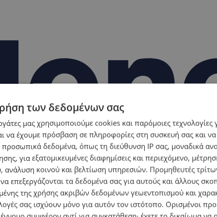
ρήση των δεδομένων σας
εργάτες μας χρησιμοποιούμε cookies και παρόμοιες τεχνολογίες 
ι να έχουμε πρόσβαση σε πληροφορίες στη συσκευή σας και να
 προσωπικά δεδομένα, όπως τη διεύθυνση IP σας, μοναδικά αν
σης, για εξατομικευμένες διαφημίσεις και περιεχόμενο, μέτρη
υ, ανάλυση κοινού και βελτίωση υπηρεσιών.
Προμηθευτές τρίτων
 να επεξεργάζονται τα δεδομένα σας για αυτούς και άλλους σκο
ένης της χρήσης ακριβών δεδομένων γεωεντοπισμού και χαρα
λογές σας ισχύουν μόνο για αυτόν τον ιστότοπο. Ορισμένοι πρ
 έννομο συμφέρον αντί για συγκατάθεση· έχετε το δικαίωμα να α