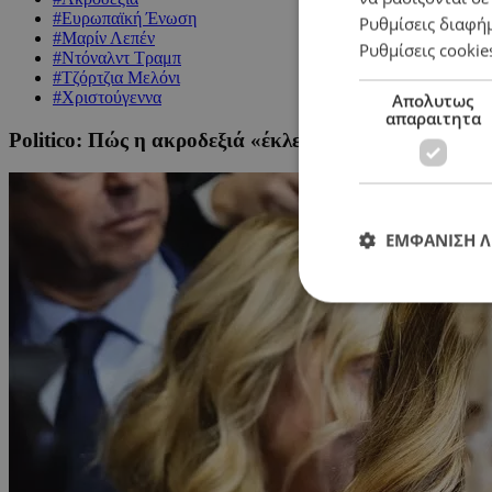
#Ευρωπαϊκή Ένωση
Ρυθμίσεις διαφή
#Μαρίν Λεπέν
Ρυθμίσεις cookie
#Ντόναλντ Τραμπ
#Τζόρτζια Μελόνι
#Χριστούγεννα
Απολυτως
απαραιτητα
Politico: Πώς η ακροδεξιά «έκλεψε» τα Χριστούγενν
ΕΜΦΑΝΙΣΗ 