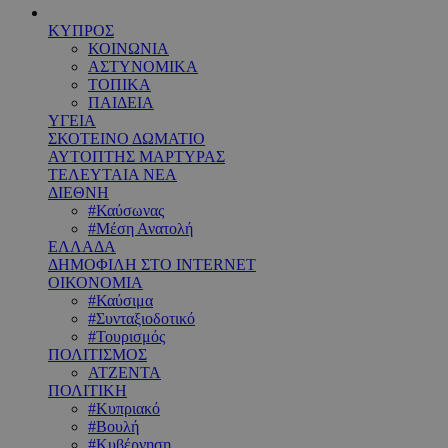
ΚΥΠΡΟΣ
ΚΟΙΝΩΝΙΑ
ΑΣΤΥΝΟΜΙΚΑ
ΤΟΠΙΚΑ
ΠΑΙΔΕΙΑ
ΥΓΕΙΑ
ΣΚΟΤΕΙΝΟ ΔΩΜΑΤΙΟ
ΑΥΤΟΠΤΗΣ ΜΑΡΤΥΡΑΣ
ΤΕΛΕΥΤΑΙΑ ΝΕΑ
ΔΙΕΘΝΗ
#Καύσωνας
#Μέση Ανατολή
ΕΛΛΑΔΑ
ΔΗΜΟΦΙΛΗ ΣΤΟ INTERNET
ΟΙΚΟΝΟΜΙΑ
#Καύσιμα
#Συνταξιοδοτικό
#Τουρισμός
ΠΟΛΙΤΙΣΜΟΣ
ΑΤΖΕΝΤΑ
ΠΟΛΙΤΙΚΗ
#Κυπριακό
#Βουλή
#Κυβέρνηση