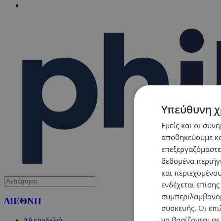
Υπεύθυνη χ
Εμείς και οι συν
αποθηκεύουμε κα
επεξεργαζόμαστε
δεδομένα περιήγη
και περιεχομένο
ενδέχεται επίσης
συμπεριλαμβανομ
ΔΙΕΘΝΗ
συσκευής. Οι επι
να βασίζονται σε
#Ακροδεξιά