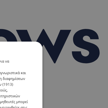
για να
αγνωριστικά και
ση διαφημίσεων
 (1913)
πούς,
κτηριστικών
ομηθευτές μπορεί
ντιταχθείτε στις