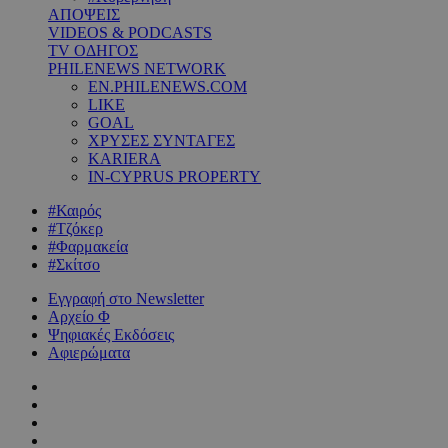
ΑΠΟΨΕΙΣ
VIDEOS & PODCASTS
TV ΟΔΗΓΟΣ
PHILENEWS NETWORK
EN.PHILENEWS.COM
LIKE
GOAL
ΧΡΥΣΕΣ ΣΥΝΤΑΓΕΣ
KARIERA
IN-CYPRUS PROPERTY
#Καιρός
#Τζόκερ
#Φαρμακεία
#Σκίτσο
Εγγραφή στο Newsletter
Αρχείο Φ
Ψηφιακές Εκδόσεις
Αφιερώματα