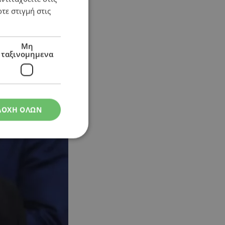
τε στιγμή στις
Μη
ταξινομημενα
ΔΟΧΗ ΟΛΩΝ