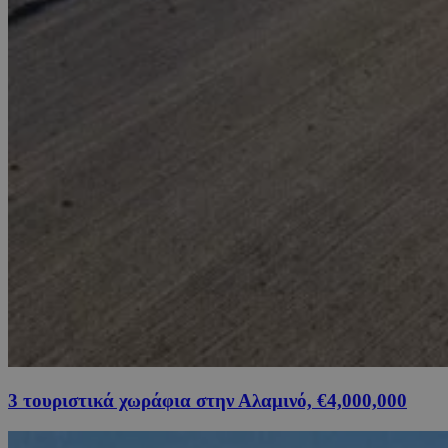
3 τουριστικά χωράφια στην Αλαμινό, €4,000,000