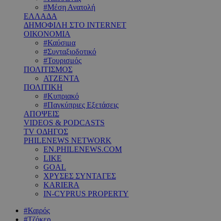
#Μέση Ανατολή
ΕΛΛΑΔΑ
ΔΗΜΟΦΙΛΗ ΣΤΟ INTERNET
ΟΙΚΟΝΟΜΙΑ
#Καύσιμα
#Συνταξιοδοτικό
#Τουρισμός
ΠΟΛΙΤΙΣΜΟΣ
ΑΤΖΕΝΤΑ
ΠΟΛΙΤΙΚΗ
#Κυπριακό
#Παγκύπριες Εξετάσεις
ΑΠΟΨΕΙΣ
VIDEOS & PODCASTS
TV ΟΔΗΓΟΣ
PHILENEWS NETWORK
EN.PHILENEWS.COM
LIKE
GOAL
ΧΡΥΣΕΣ ΣΥΝΤΑΓΕΣ
KARIERA
IN-CYPRUS PROPERTY
#Καιρός
#Τζόκερ