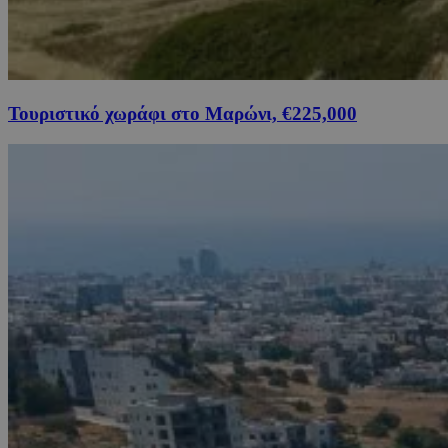
Τουριστικό χωράφι στο Μαρώνι, €225,000