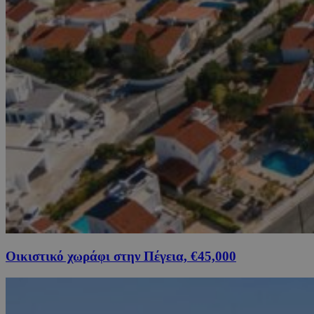
Οικιστικό χωράφι στην Πέγεια, €45,000