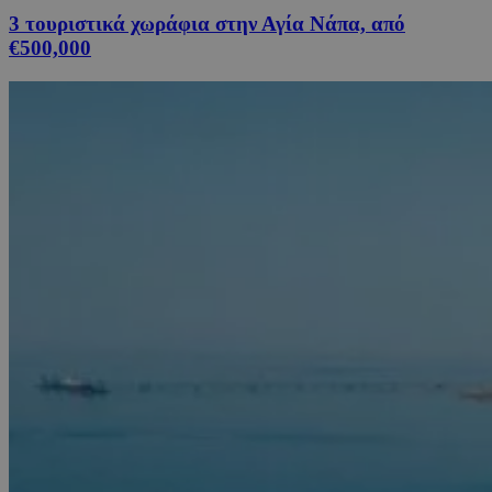
3 τουριστικά χωράφια στην Αγία Νάπα, από
€500,000