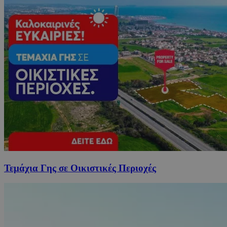
Τεμάχια Γης σε Οικιστικές Περιοχές