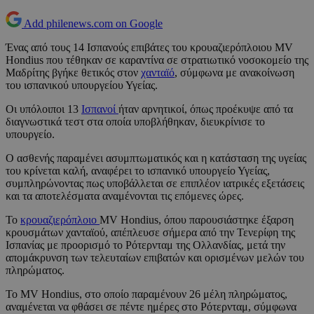
Add philenews.com on Google
Ένας από τους 14 Ισπανούς επιβάτες του κρουαζιερόπλοιου MV
Hondius που τέθηκαν σε καραντίνα σε στρατιωτικό νοσοκομείο της
Μαδρίτης βγήκε θετικός στον
χανταϊό
, σύμφωνα με ανακοίνωση
του ισπανικού υπουργείου Υγείας.
Οι υπόλοιποι 13
Ισπανοί
ήταν αρνητικοί, όπως προέκυψε από τα
διαγνωστικά τεστ στα οποία υποβλήθηκαν, διευκρίνισε το
υπουργείο.
Ο ασθενής παραμένει ασυμπτωματικός και η κατάσταση της υγείας
του κρίνεται καλή, αναφέρει το ισπανικό υπουργείο Υγείας,
συμπληρώνοντας πως υποβάλλεται σε επιπλέον ιατρικές εξετάσεις
και τα αποτελέσματα αναμένονται τις επόμενες ώρες.
Το
κρουαζιερόπλοιο
MV Hondius, όπου παρουσιάστηκε έξαρση
κρουσμάτων χανταϊού, απέπλευσε σήμερα από την Τενερίφη της
Ισπανίας με προορισμό το Ρότερνταμ της Ολλανδίας, μετά την
απομάκρυνση των τελευταίων επιβατών και ορισμένων μελών του
πληρώματος.
Το MV Hondius, στο οποίο παραμένουν 26 μέλη πληρώματος,
αναμένεται να φθάσει σε πέντε ημέρες στο Ρότερνταμ, σύμφωνα