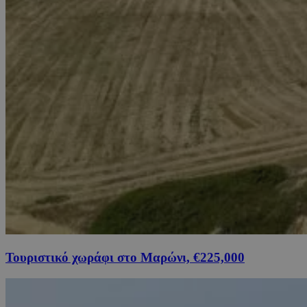
Τουριστικό χωράφι στο Μαρώνι, €225,000