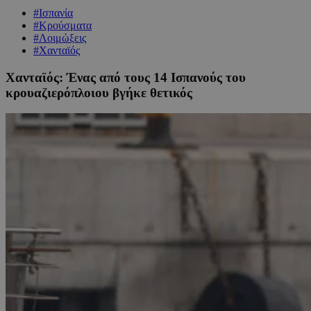
#Ισπανία
#Κρούσματα
#Λοιμώξεις
#Χανταϊός
Χανταϊός: Ένας από τους 14 Ισπανούς του
κρουαζιερόπλοιου βγήκε θετικός