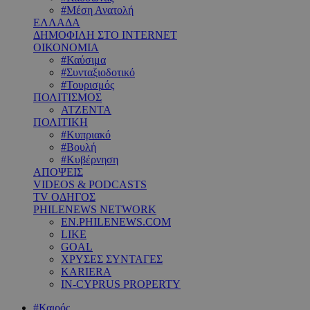
#Μέση Ανατολή
ΕΛΛΑΔΑ
ΔΗΜΟΦΙΛΗ ΣΤΟ INTERNET
ΟΙΚΟΝΟΜΙΑ
#Καύσιμα
#Συνταξιοδοτικό
#Τουρισμός
ΠΟΛΙΤΙΣΜΟΣ
ΑΤΖΕΝΤΑ
ΠΟΛΙΤΙΚΗ
#Κυπριακό
#Βουλή
#Κυβέρνηση
ΑΠΟΨΕΙΣ
VIDEOS & PODCASTS
TV ΟΔΗΓΟΣ
PHILENEWS NETWORK
EN.PHILENEWS.COM
LIKE
GOAL
ΧΡΥΣΕΣ ΣΥΝΤΑΓΕΣ
KARIERA
IN-CYPRUS PROPERTY
#Καιρός