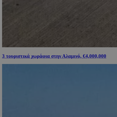
3 τουριστικά χωράφια στην Αλαμινό, €4,000,000