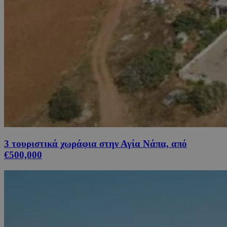
3 τουριστικά χωράφια στην Αγία Νάπα, από
€500,000