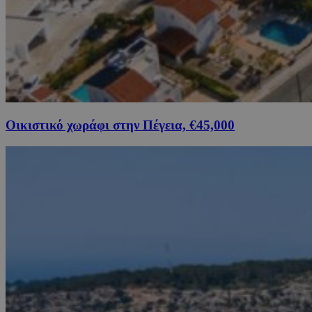
Οικιστικό χωράφι στην Πέγεια, €45,000