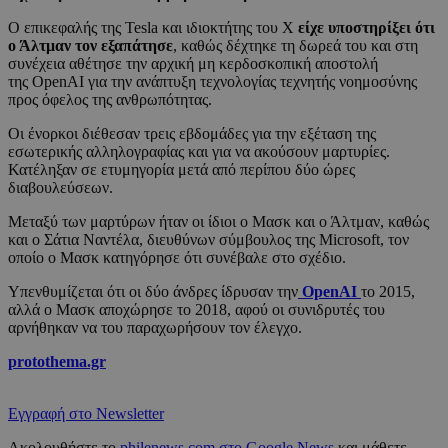
Ο επικεφαλής της Tesla και ιδιοκτήτης του X
είχε υποστηρίξει ότι
ο Άλτμαν τον εξαπάτησε
, καθώς δέχτηκε τη δωρεά του και στη
συνέχεια αθέτησε την αρχική μη κερδοσκοπική αποστολή
της OpenAI για την ανάπτυξη τεχνολογίας τεχνητής νοημοσύνης
προς όφελος της ανθρωπότητας.
Οι ένορκοι διέθεσαν τρεις εβδομάδες για την εξέταση της
εσωτερικής αλληλογραφίας και για να ακούσουν μαρτυρίες.
Κατέληξαν σε ετυμηγορία μετά από περίπου δύο ώρες
διαβουλεύσεων.
Μεταξύ των μαρτύρων ήταν οι ίδιοι ο Μασκ και ο Άλτμαν, καθώς
και ο Σάτια Ναντέλα, διευθύνων σύμβουλος της Microsoft, τον
οποίο ο Μασκ κατηγόρησε ότι συνέβαλε στο σχέδιο.
Υπενθυμίζεται ότι οι δύο άνδρες ίδρυσαν την
OpenAI
το 2015,
αλλά ο Μασκ αποχώρησε το 2018, αφού οι συνιδρυτές του
αρνήθηκαν να του παραχωρήσουν τον έλεγχο.
protothema.gr
Εγγραφή στο Newsletter
Ακολουθήστε το
philenews.com στο Google News
και μάθετε