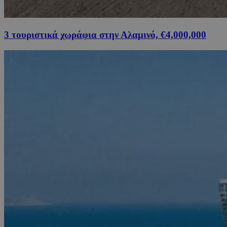
3 τουριστικά χωράφια στην Αλαμινό, €4,000,000