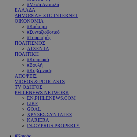
#Μέση Ανατολή
ΕΛΛΑΔΑ
ΔΗΜΟΦΙΛΗ ΣΤΟ INTERNET
ΟΙΚΟΝΟΜΙΑ
#Καύσιμα
#Συνταξιοδοτικό
#Τουρισμός
ΠΟΛΙΤΙΣΜΟΣ
ΑΤΖΕΝΤΑ
ΠΟΛΙΤΙΚΗ
#Κυπριακό
#Βουλή
#Κυβέρνηση
ΑΠΟΨΕΙΣ
VIDEOS & PODCASTS
TV ΟΔΗΓΟΣ
PHILENEWS NETWORK
EN.PHILENEWS.COM
LIKE
GOAL
ΧΡΥΣΕΣ ΣΥΝΤΑΓΕΣ
KARIERA
IN-CYPRUS PROPERTY
#Καιρός