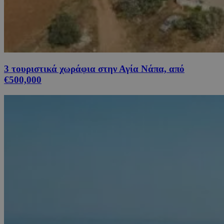
3 τουριστικά χωράφια στην Αγία Νάπα, από
€500,000