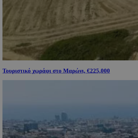
Τουριστικό χωράφι στο Μαρώνι, €225,000