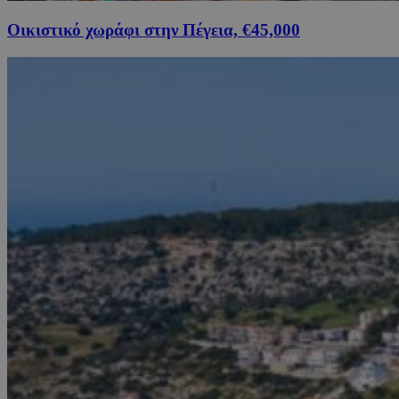
Οικιστικό χωράφι στην Πέγεια, €45,000