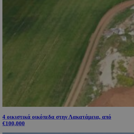
4 οικιστικά οικόπεδα στην Λακατάμεια, από
€100,000