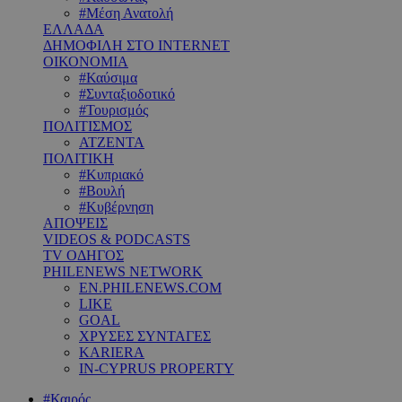
#Μέση Ανατολή
ΕΛΛΑΔΑ
ΔΗΜΟΦΙΛΗ ΣΤΟ INTERNET
ΟΙΚΟΝΟΜΙΑ
#Καύσιμα
#Συνταξιοδοτικό
#Τουρισμός
ΠΟΛΙΤΙΣΜΟΣ
ΑΤΖΕΝΤΑ
ΠΟΛΙΤΙΚΗ
#Κυπριακό
#Βουλή
#Κυβέρνηση
ΑΠΟΨΕΙΣ
VIDEOS & PODCASTS
TV ΟΔΗΓΟΣ
PHILENEWS NETWORK
EN.PHILENEWS.COM
LIKE
GOAL
ΧΡΥΣΕΣ ΣΥΝΤΑΓΕΣ
KARIERA
IN-CYPRUS PROPERTY
#Καιρός