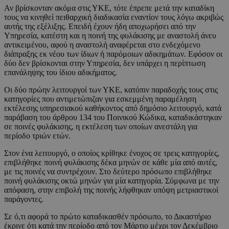
Αν βρίσκονταν ακόμα στις ΥΚΕ, τότε έπρεπε μετά την καταδίκη
τους να κινηθεί πειθαρχική διαδικασία εναντίον τους λόγω ακριβώς
αυτής της εξέλιξης. Επειδή έχουν ήδη αποχωρήσει από την
Υπηρεσία, κατέστη και η ποινή της φυλάκισης με αναστολή άνευ
αντικειμένου, αφού η αναστολή αναφέρεται στο ενδεχόμενο
διάπραξης εκ νέου των ίδιων ή παρόμοιων αδικημάτων. Εφόσον οι
δύο δεν βρίσκονται στην Υπηρεσία, δεν υπάρχει η περίπτωση
επανάληψης του ίδιου αδικήματος.
Οι δύο πρώην λειτουργοί των ΥΚΕ, κατόπιν παραδοχής τους στις
κατηγορίες που αντιμετώπιζαν για εσκεμμένη παραμέληση
εκτέλεσης υπηρεσιακού καθήκοντος από δημόσιο λειτουργό, κατά
παράβαση του άρθρου 134 του Ποινικού Κώδικα, καταδικάστηκαν
σε ποινές φυλάκισης, η εκτέλεση των οποίων ανεστάλη για
περίοδο τριών ετών.
Στον ένα λειτουργό, ο οποίος κρίθηκε ένοχος σε τρεις κατηγορίες,
επιβλήθηκε ποινή φυλάκισης δέκα μηνών σε κάθε μία από αυτές,
με τις ποινές να συντρέχουν. Στο δεύτερο πρόσωπο επιβλήθηκε
ποινή φυλάκισης οκτώ μηνών για μία κατηγορία. Σύμφωνα με την
απόφαση, στην επιβολή της ποινής λήφθηκαν υπόψη μετριαστικοί
παράγοντες.
Σε ό,τι αφορά το πρώτο καταδικασθέν πρόσωπο, το Δικαστήριο
έκρινε ότι κατά την περίοδο από τον Μάρτιο μέχρι τον Δεκέμβριο