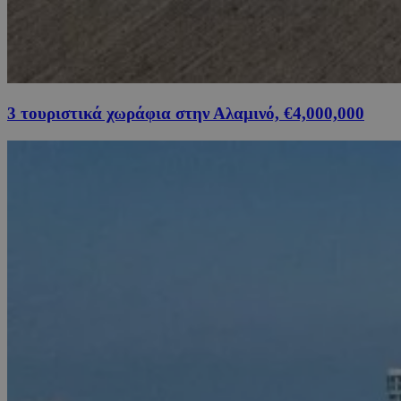
3 τουριστικά χωράφια στην Αλαμινό, €4,000,000