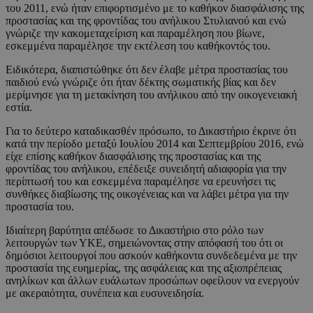
του 2011, ενώ ήταν επιφορτισμένο με το καθήκον διασφάλισης της
προστασίας και της φροντίδας του ανήλικου Στυλιανού και ενώ
γνώριζε την κακομεταχείριση και παραμέληση που βίωνε,
εσκεμμένα παραμέλησε την εκτέλεση του καθήκοντός του.
Ειδικότερα, διαπιστώθηκε ότι δεν έλαβε μέτρα προστασίας του
παιδιού ενώ γνώριζε ότι ήταν δέκτης σωματικής βίας και δεν
μερίμνησε για τη μετακίνηση του ανήλικου από την οικογενειακή
εστία.
Για το δεύτερο καταδικασθέν πρόσωπο, το Δικαστήριο έκρινε ότι
κατά την περίοδο μεταξύ Ιουλίου 2014 και Σεπτεμβρίου 2016, ενώ
είχε επίσης καθήκον διασφάλισης της προστασίας και της
φροντίδας του ανήλικου, επέδειξε συνειδητή αδιαφορία για την
περίπτωσή του και εσκεμμένα παραμέλησε να ερευνήσει τις
συνθήκες διαβίωσης της οικογένειας και να λάβει μέτρα για την
προστασία του.
Ιδιαίτερη βαρύτητα απέδωσε το Δικαστήριο στο ρόλο των
λειτουργών των ΥΚΕ, σημειώνοντας στην απόφασή του ότι οι
δημόσιοι λειτουργοί που ασκούν καθήκοντα συνδεδεμένα με την
προστασία της ευημερίας, της ασφάλειας και της αξιοπρέπειας
ανηλίκων και άλλων ευάλωτων προσώπων οφείλουν να ενεργούν
με ακεραιότητα, συνέπεια και ευσυνειδησία.