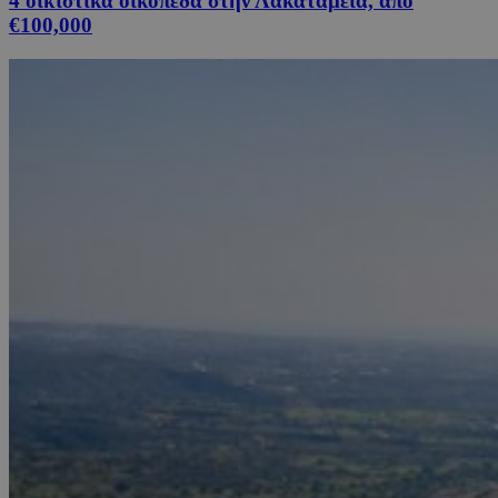
4 οικιστικά οικόπεδα στην Λακατάμεια, από
€100,000