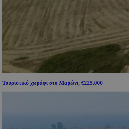
Τουριστικό χωράφι στο Μαρώνι, €225,000