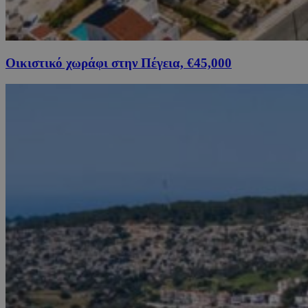
Οικιστικό χωράφι στην Πέγεια, €45,000