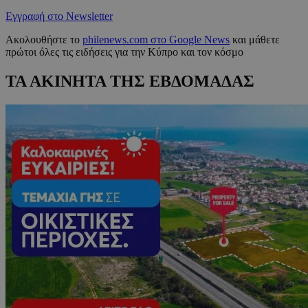
Εγγραφή στο Newsletter
Ακολουθήστε το
philenews.com στο Google News
και μάθετε
πρώτοι όλες τις ειδήσεις για την Κύπρο και τον κόσμο
ΤΑ ΑΚΙΝΗΤΑ ΤΗΣ ΕΒΔΟΜΑΔΑΣ