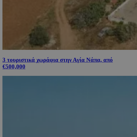
3 τουριστικά χωράφια στην Αγία Νάπα, από
€500,000