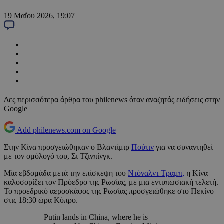
19 Μαΐου 2026, 19:07
Δες περισσότερα άρθρα του philenews όταν αναζητάς ειδήσεις στην
Google
Add philenews.com on Google
Στην Κίνα προσγειώθηκαν ο Βλαντίμιρ
Πούτιν
για να συναντηθεί
με τον ομόλογό του, Σι Τζινπίνγκ.
Μία εβδομάδα μετά την επίσκεψη του
Ν
τόναλντ Τραμπ,
η Κίνα
καλοσορίζει τον Πρόεδρο της Ρωσίας, με μια εντυπωσιακή τελετή.
Το προεδρικό αεροσκάφος της Ρωσίας προσγειώθηκε στο Πεκίνο
στις 18:30 ώρα Κύπρο.
Putin lands in China, where he is