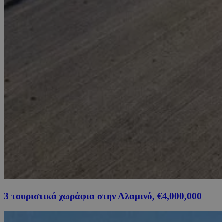
3 τουριστικά χωράφια στην Αλαμινό, €4,000,000