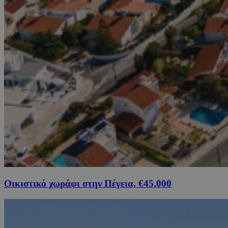
Οικιστικό χωράφι στην Πέγεια, €45,000