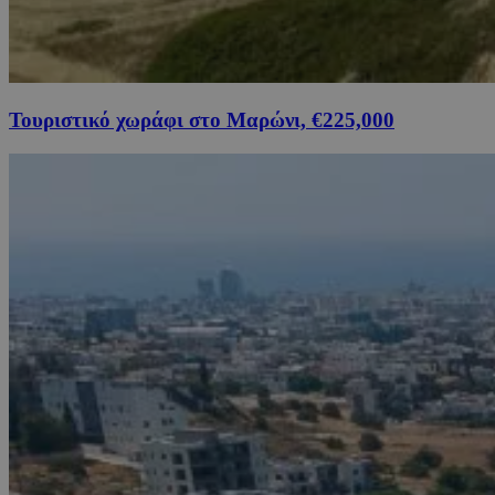
Τουριστικό χωράφι στο Μαρώνι, €225,000