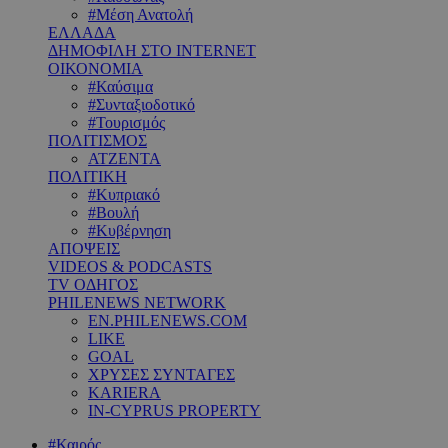
#Μέση Ανατολή
ΕΛΛΑΔΑ
ΔΗΜΟΦΙΛΗ ΣΤΟ INTERNET
ΟΙΚΟΝΟΜΙΑ
#Καύσιμα
#Συνταξιοδοτικό
#Τουρισμός
ΠΟΛΙΤΙΣΜΟΣ
ΑΤΖΕΝΤΑ
ΠΟΛΙΤΙΚΗ
#Κυπριακό
#Βουλή
#Κυβέρνηση
ΑΠΟΨΕΙΣ
VIDEOS & PODCASTS
TV ΟΔΗΓΟΣ
PHILENEWS NETWORK
EN.PHILENEWS.COM
LIKE
GOAL
ΧΡΥΣΕΣ ΣΥΝΤΑΓΕΣ
KARIERA
IN-CYPRUS PROPERTY
#Καιρός