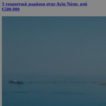
3 τουριστικά χωράφια στην Αγία Νάπα, από
€500,000