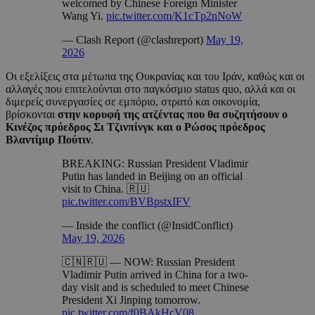
welcomed by Chinese Foreign Minister
Wang Yi.
pic.twitter.com/K1cTp2nNoW
— Clash Report (@clashreport)
May 19,
2026
Οι εξελίξεις στα μέτωπα της Ουκρανίας και του Ιράν, καθώς και οι
αλλαγές που επιτελούνται στο παγκόσμιο status quo, αλλά και οι
διμερείς συνεργασίες σε εμπόριο, στρατό και οικονομία,
βρίσκονται
στην κορυφή της ατζέντας που θα συζητήσουν ο
Κινέζος πρόεδρος Σι Τζινπίνγκ και ο Ρώσος πρόεδρος
Βλαντίμιρ Πούτιν
.
BREAKING: Russian President Vladimir
Putin has landed in Beijing on an official
visit to China. 🇷🇺
pic.twitter.com/BVBpstxIFV
— Inside the conflict (@InsidConflict)
May 19, 2026
🇨🇳🇷🇺 — NOW: Russian President
Vladimir Putin arrived in China for a two-
day visit and is scheduled to meet Chinese
President Xi Jinping tomorrow.
pic.twitter.com/f0BAkHcV08