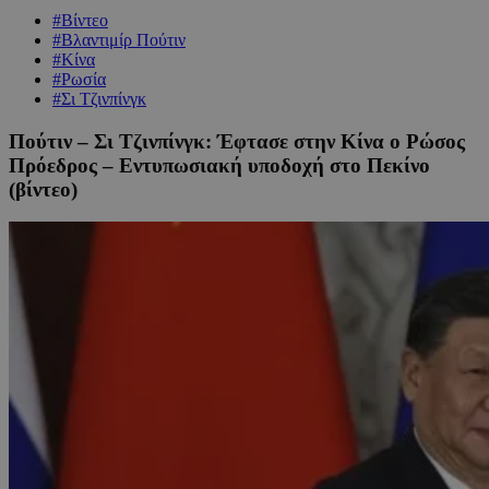
#Βίντεο
#Βλαντιμίρ Πούτιν
#Κίνα
#Ρωσία
#Σι Τζινπίνγκ
Πούτιν – Σι Τζινπίνγκ: Έφτασε στην Κίνα ο Ρώσος
Πρόεδρος – Εντυπωσιακή υποδοχή στο Πεκίνο
(βίντεο)