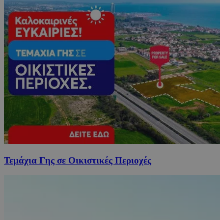
Τεμάχια Γης σε Οικιστικές Περιοχές