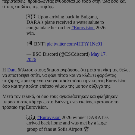
περιστάσεις, προκαλώντας ενθουσιασμό τόσο στην ίδια όσο και
στους επιβάτες της πτήσης.
🇧🇬 Upon arriving back in Bulgaria,
DARA's plane received a water salute to
congratulate her on her
#Eurovision
2026
win.
[🎥 BNT]
pic.twitter.com/4HFtY1Nc91
— ESC Discord (@ESCdiscord)
May 17,
2026
Η
Dara
δήλωσε στους δημοσιογράφους ότι μετά τη νίκη της θέλει
να επιστρέψει σπίτι, να φάει πίτσα και να κλάψει φορώντας
πιτζάμες, προκειμένου να γιορτάσει τόσο τη νίκη στη Eurovision
όσο και την πρώτη επέτειο γάμου της με τον σύζυγό της.
Μετά τον τελικό, οι δυο τους αγκαλιάστηκαν και φιλήθηκαν
μπροστά στις κάμερες στη Βιέννη, ενώ εκείνος κρατούσε το
τρόπαιο της Eurovision.
🇧🇬
#Eurovision
2026 winner DARA has
arrived back home and was met by a large
group of fans at Sofia Airport 🏆