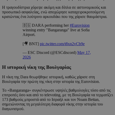
Η τραγουδίστρια χόρεψε ακόμη και δίπλα σε αστυνομικούς και
προσωπικό ασφαλείας, ενώ αποχώρησε καταχειροκροτούμενη
κρατώντας ένα λούτρινο αρκουδάκι που της χάρισε θαυμάστρια.
🇧🇬 DARA performing her
#Eurovision
winning entry "Bangaranga" live at Sofia
Airport.
[🎥 BNT]
pic.twitter.com/t8xn2vCb9e
— ESC Discord (@ESCdiscord)
May 17,
2026
Η ιστορική νίκη της Βουλγαρίας
Η νίκη της Dara θεωρήθηκε ιστορική, καθώς χάρισε στη
Βουλγαρία την πρώτη της νίκη στην ιστορία της Eurovision.
Το «Bangaranga» συγκέντρωσε υψηλές βαθμολογίες τόσο από τις
επιτροπές όσο και από το televoting, με τη Βουλγαρία να τερματίζει
173 βαθμούς μπροστά από το Ισραήλ και τον Noam Bettan,
σημειώνοντας τη μεγαλύτερη διαφορά νίκης στην ιστορία του
διαγωνισμού.