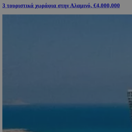
3 τουριστικά χωράφια στην Αλαμινό, €4,000,000