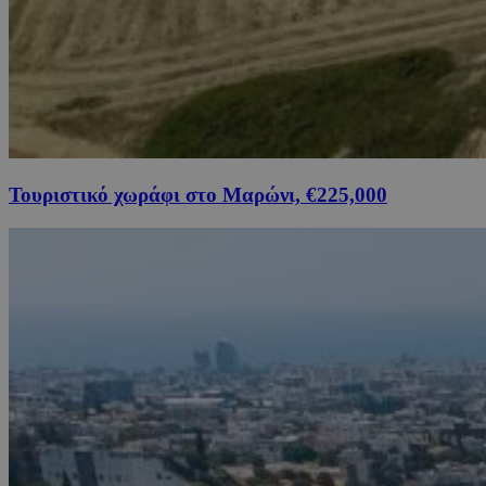
Τουριστικό χωράφι στο Μαρώνι, €225,000