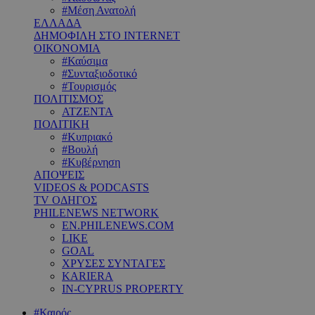
#Μέση Ανατολή
ΕΛΛΑΔΑ
ΔΗΜΟΦΙΛΗ ΣΤΟ INTERNET
ΟΙΚΟΝΟΜΙΑ
#Καύσιμα
#Συνταξιοδοτικό
#Τουρισμός
ΠΟΛΙΤΙΣΜΟΣ
ΑΤΖΕΝΤΑ
ΠΟΛΙΤΙΚΗ
#Κυπριακό
#Βουλή
#Κυβέρνηση
ΑΠΟΨΕΙΣ
VIDEOS & PODCASTS
TV ΟΔΗΓΟΣ
PHILENEWS NETWORK
EN.PHILENEWS.COM
LIKE
GOAL
ΧΡΥΣΕΣ ΣΥΝΤΑΓΕΣ
KARIERA
IN-CYPRUS PROPERTY
#Καιρός