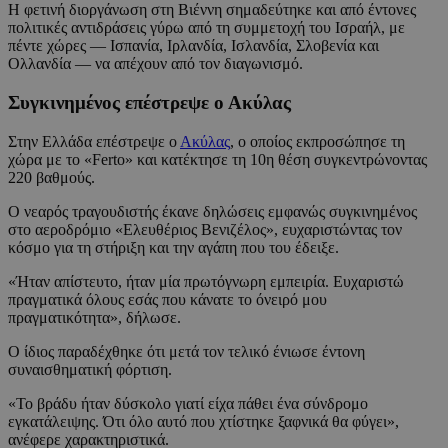
Η φετινή διοργάνωση στη Βιέννη σημαδεύτηκε και από έντονες
πολιτικές αντιδράσεις γύρω από τη συμμετοχή του Ισραήλ, με
πέντε χώρες — Ισπανία, Ιρλανδία, Ισλανδία, Σλοβενία και
Ολλανδία — να απέχουν από τον διαγωνισμό.
Συγκινημένος επέστρεψε ο Ακύλας
Στην Ελλάδα επέστρεψε ο
Ακύλας
, ο οποίος εκπροσώπησε τη
χώρα με το «Ferto» και κατέκτησε τη 10η θέση συγκεντρώνοντας
220 βαθμούς.
Ο νεαρός τραγουδιστής έκανε δηλώσεις εμφανώς συγκινημένος
στο αεροδρόμιο «Ελευθέριος Βενιζέλος», ευχαριστώντας τον
κόσμο για τη στήριξη και την αγάπη που του έδειξε.
«Ήταν απίστευτο, ήταν μία πρωτόγνωρη εμπειρία. Ευχαριστώ
πραγματικά όλους εσάς που κάνατε το όνειρό μου
πραγματικότητα», δήλωσε.
Ο ίδιος παραδέχθηκε ότι μετά τον τελικό ένιωσε έντονη
συναισθηματική φόρτιση.
«Το βράδυ ήταν δύσκολο γιατί είχα πάθει ένα σύνδρομο
εγκατάλειψης. Ότι όλο αυτό που χτίστηκε ξαφνικά θα φύγει»,
ανέφερε χαρακτηριστικά.