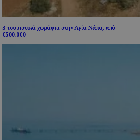
3 τουριστικά χωράφια στην Αγία Νάπα, από
€500,000