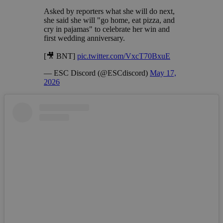
Asked by reporters what she will do next,
she said she will "go home, eat pizza, and
cry in pajamas" to celebrate her win and
first wedding anniversary.
[🎥 BNT]
pic.twitter.com/VxcT70BxuE
— ESC Discord (@ESCdiscord)
May 17,
2026