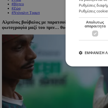
#Βίντεο
Ρυθμίσεις διαφή
#Ζώα
Ρυθμίσεις cookie
#Ντόναλντ Τραμπ
Αλμπίνος βούβαλος με παρατσούκλι «Ντόναλντ Τραμπ»
Απολυτως
απαραιτητα
φωτογραφία μαζί του πριν… θυσιαστεί
ΕΜΦΑΝΙΣΗ 