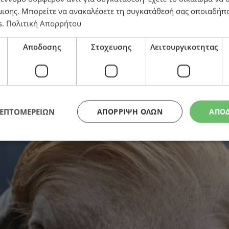
μισης
. Μπορείτε να ανακαλέσετε τη συγκατάθεσή σας οποιαδήπο
s
.
Πολιτική Απορρήτου
 γίνεται viral λόγω της ξανθιάς φράντζας του – Εκατ
Αποδοσης
Στοχευσης
Λειτουργικοτητας
ΛΕΠΤΟΜΕΡΕΙΩΝ
ΑΠΌΡΡΙΨΗ ΌΛΩΝ
ΑΠΟ