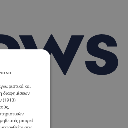
για να
αγνωριστικά και
ση διαφημίσεων
 (1913)
πούς,
κτηριστικών
ομηθευτές μπορεί
ντιταχθείτε στις