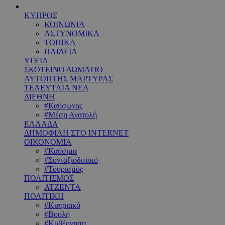
ΚΥΠΡΟΣ
ΚΟΙΝΩΝΙΑ
ΑΣΤΥΝΟΜΙΚΑ
ΤΟΠΙΚΑ
ΠΑΙΔΕΙΑ
ΥΓΕΙΑ
ΣΚΟΤΕΙΝΟ ΔΩΜΑΤΙΟ
ΑΥΤΟΠΤΗΣ ΜΑΡΤΥΡΑΣ
ΤΕΛΕΥΤΑΙΑ ΝΕΑ
ΔΙΕΘΝΗ
#Καύσωνας
#Μέση Ανατολή
ΕΛΛΑΔΑ
ΔΗΜΟΦΙΛΗ ΣΤΟ INTERNET
ΟΙΚΟΝΟΜΙΑ
#Καύσιμα
#Συνταξιοδοτικό
#Τουρισμός
ΠΟΛΙΤΙΣΜΟΣ
ΑΤΖΕΝΤΑ
ΠΟΛΙΤΙΚΗ
#Κυπριακό
#Βουλή
#Κυβέρνηση