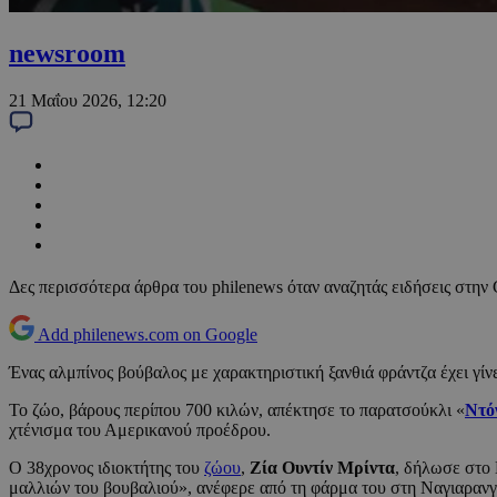
newsroom
21 Μαΐου 2026, 12:20
Δες περισσότερα άρθρα του philenews όταν αναζητάς ειδήσεις στην
Add philenews.com on Google
Ένας αλμπίνος βούβαλος με χαρακτηριστική ξανθιά φράντζα έχει γίν
Το ζώο, βάρους περίπου 700 κιλών, απέκτησε το παρατσούκλι «
Ντό
χτένισμα του Αμερικανού προέδρου.
Ο 38χρονος ιδιοκτήτης του
ζώου
,
Ζία Ουντίν Μρίντα
, δήλωσε στο 
μαλλιών του βουβαλιού», ανέφερε από τη φάρμα του στη Ναγιαρανγ