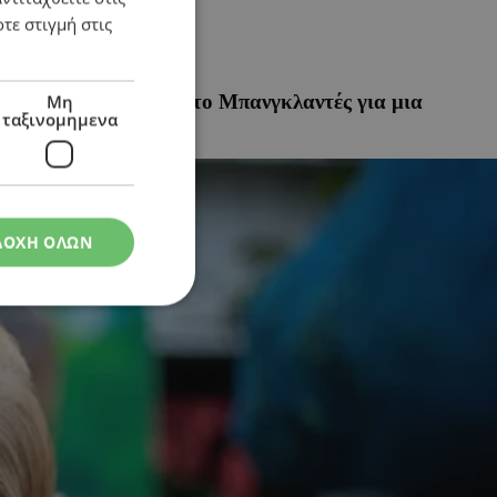
τε στιγμή στις
οντάδες ταξιδεύουν στο Μπανγκλαντές για μια
Μη
ταξινομημενα
ΔΟΧΗ ΟΛΩΝ