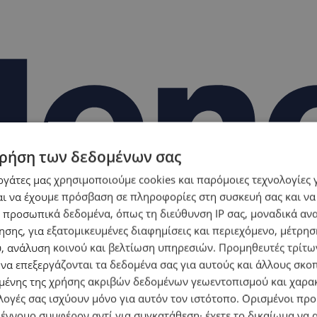
ρήση των δεδομένων σας
εργάτες μας χρησιμοποιούμε cookies και παρόμοιες τεχνολογίες 
ι να έχουμε πρόσβαση σε πληροφορίες στη συσκευή σας και να
 προσωπικά δεδομένα, όπως τη διεύθυνση IP σας, μοναδικά αν
σης, για εξατομικευμένες διαφημίσεις και περιεχόμενο, μέτρη
υ, ανάλυση κοινού και βελτίωση υπηρεσιών.
Προμηθευτές τρίτων
 να επεξεργάζονται τα δεδομένα σας για αυτούς και άλλους σκο
ένης της χρήσης ακριβών δεδομένων γεωεντοπισμού και χαρα
λογές σας ισχύουν μόνο για αυτόν τον ιστότοπο. Ορισμένοι πρ
 έννομο συμφέρον αντί για συγκατάθεση· έχετε το δικαίωμα να α