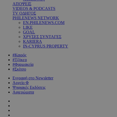
ΑΠΟΨΕΙΣ
VIDEOS & PODCASTS
TV ΟΔΗΓΟΣ
PHILENEWS NETWORK
EN.PHILENEWS.COM
LIKE
GOAL
ΧΡΥΣΕΣ ΣΥΝΤΑΓΕΣ
KARIERA
IN-CYPRUS PROPERTY
#Καιρός
#Τζόκερ
#Φαρμακεία
#Σκίτσο
Εγγραφή στο Newsletter
Αρχείο Φ
Ψηφιακές Εκδόσεις
Αφιερώματα