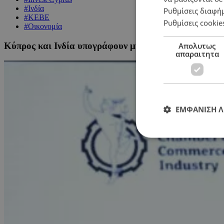
#Ινδία
Ρυθμίσεις διαφή
#ΚΕΒΕ
Ρυθμίσεις cookie
#Οικονομία
Κύπρος και Ινδία υπογράφουν μνημόνια συνεργασίας 
Απολυτως
απαραιτητα
ΕΜΦΑΝΙΣΗ 