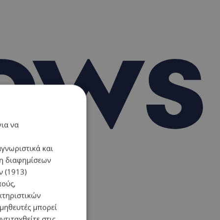
για να
αγνωριστικά και
ση διαφημίσεων
 (1913)
πούς,
κτηριστικών
ομηθευτές μπορεί
ντιταχθείτε στις