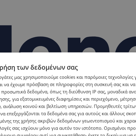
ρήση των δεδομένων σας
εργάτες μας χρησιμοποιούμε cookies και παρόμοιες τεχνολογίες 
ι να έχουμε πρόσβαση σε πληροφορίες στη συσκευή σας και να
 προσωπικά δεδομένα, όπως τη διεύθυνση IP σας, μοναδικά αν
σης, για εξατομικευμένες διαφημίσεις και περιεχόμενο, μέτρη
υ, ανάλυση κοινού και βελτίωση υπηρεσιών.
Προμηθευτές τρίτων
 να επεξεργάζονται τα δεδομένα σας για αυτούς και άλλους σκο
ένης της χρήσης ακριβών δεδομένων γεωεντοπισμού και χαρα
λογές σας ισχύουν μόνο για αυτόν τον ιστότοπο. Ορισμένοι πρ
 έννομο συμφέρον αντί για συγκατάθεση· έχετε το δικαίωμα να α