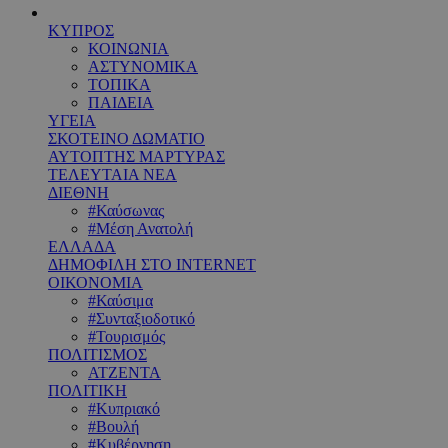
ΚΥΠΡΟΣ
ΚΟΙΝΩΝΙΑ
ΑΣΤΥΝΟΜΙΚΑ
ΤΟΠΙΚΑ
ΠΑΙΔΕΙΑ
ΥΓΕΙΑ
ΣΚΟΤΕΙΝΟ ΔΩΜΑΤΙΟ
ΑΥΤΟΠΤΗΣ ΜΑΡΤΥΡΑΣ
ΤΕΛΕΥΤΑΙΑ ΝΕΑ
ΔΙΕΘΝΗ
#Καύσωνας
#Μέση Ανατολή
ΕΛΛΑΔΑ
ΔΗΜΟΦΙΛΗ ΣΤΟ INTERNET
ΟΙΚΟΝΟΜΙΑ
#Καύσιμα
#Συνταξιοδοτικό
#Τουρισμός
ΠΟΛΙΤΙΣΜΟΣ
ΑΤΖΕΝΤΑ
ΠΟΛΙΤΙΚΗ
#Κυπριακό
#Βουλή
#Κυβέρνηση