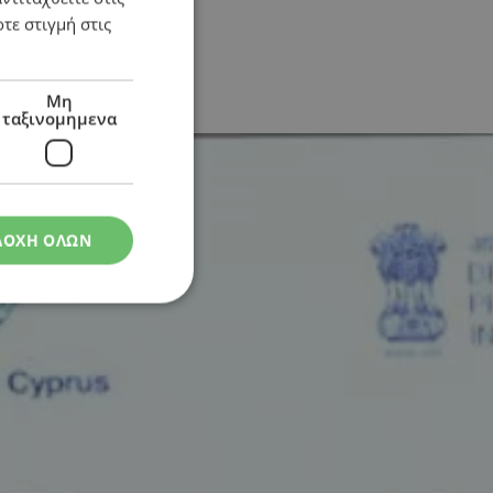
τε στιγμή στις
Μη
ταξινομημενα
ΔΟΧΗ ΟΛΩΝ