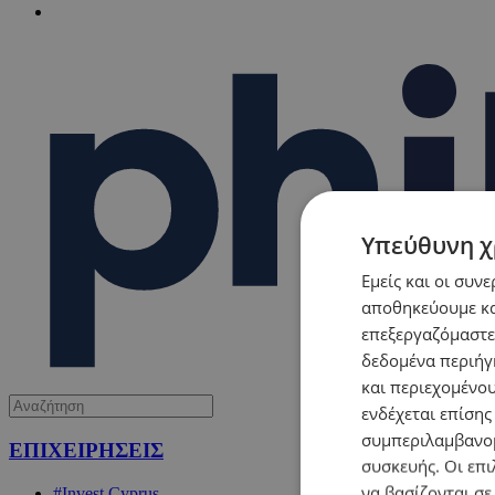
Υπεύθυνη χ
Εμείς και οι συν
αποθηκεύουμε κα
επεξεργαζόμαστε
δεδομένα περιήγη
και περιεχομένο
ενδέχεται επίσης
συμπεριλαμβανομ
ΕΠΙΧΕΙΡΗΣΕΙΣ
συσκευής. Οι επι
να βασίζονται σε
#Invest Cyprus