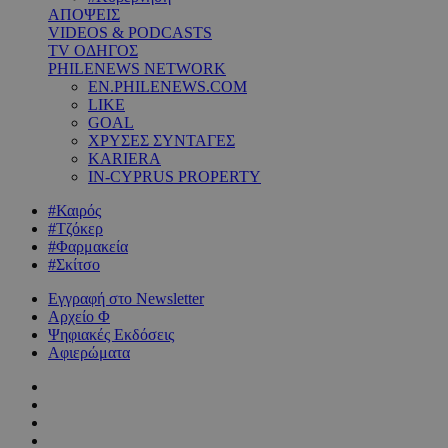
ΑΠΟΨΕΙΣ
VIDEOS & PODCASTS
TV ΟΔΗΓΟΣ
PHILENEWS NETWORK
EN.PHILENEWS.COM
LIKE
GOAL
ΧΡΥΣΕΣ ΣΥΝΤΑΓΕΣ
KARIERA
IN-CYPRUS PROPERTY
#Καιρός
#Τζόκερ
#Φαρμακεία
#Σκίτσο
Εγγραφή στο Newsletter
Αρχείο Φ
Ψηφιακές Εκδόσεις
Αφιερώματα